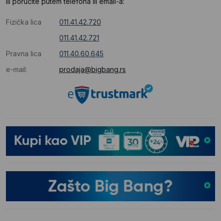
Ili poručite putem telefona ili email-a:
Fizička lica
011.41.42.720
011.41.42.721
Pravna lica
011.40.60.645
e-mail:
prodaja@bigbang.rs