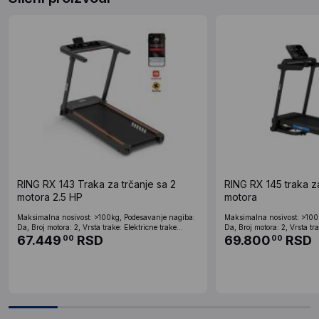
RING RX 143 Traka za trčanje sa 2
RING RX 145 traka za
motora 2.5 HP
motora
Maksimalna nosivost: >100kg, Podesavanje nagiba:
Maksimalna nosivost: >100
Da, Broj motora: 2, Vrsta trake: Elektricne trake...
Da, Broj motora: 2, Vrsta tra
67.449
RSD
69.800
RSD
00
00