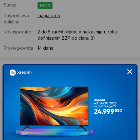
Stanje
Novo
Raspoloživa
manja od 5
količina
Rok isporuke
2 do 5 radnih dana, a najkasnije u roku
definisanim ZZP po clanu 31.
Pravo povrata
14 dana
Dostava
Standardna dostava se očekuje u roku od 2 do 5 radnih
dana
Troskovi dostave 2290 RSD
Želite li ponudu za firmu?
Kontaktirajte nas