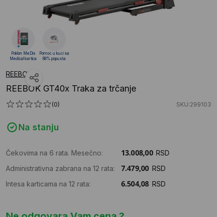
Poklon MeDis
Pomoć u kući sa
Medical kartica
88% popusta
REEBOK
REEBOK GT40x Traka za trčanje
(0)
SKU:299103
Na stanju
Čekovima na 6 rata. Mesečno:
RSD
Administrativna zabrana na 12 rata:
RSD
Intesa karticama na 12 rata:
RSD
Ne odgovara Vam cena ?