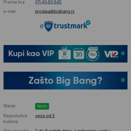
Pravna lica
011.40.60.645
e-mail:
prodaja@bigbang.rs
Stanje
Novo
Raspoloživa
veća od 5
količina
Rok isporuke
2 do 6 radnih dana, a najkasnije u roku