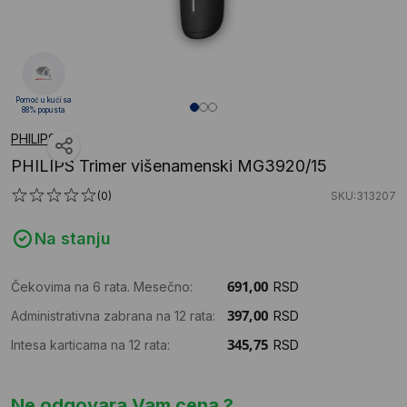
Pomoć u kući sa
88% popusta
PHILIPS
PHILIPS Trimer višenamenski MG3920/15
(0)
SKU:313207
Na stanju
Čekovima na 6 rata. Mesečno:
RSD
Administrativna zabrana na 12 rata:
RSD
Intesa karticama na 12 rata:
RSD
Ne odgovara Vam cena ?