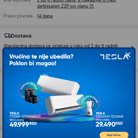
definisanim ZZP po clanu 31.
Pravo povrata
14 dana
Dostava
Standardna dostava se očekuje u roku od 2 do 6 radnih
dana
Troskovi dostave 490 RSD
Želite li ponudu za firmu?
Kontaktirajte nas
Opis proizvoda PHILIPS Trimer višenamenski
MG3920/15