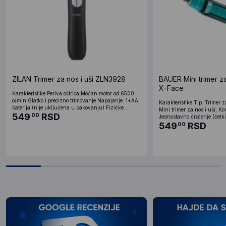
ZILAN Trimer za nos i uši ZLN3928
BAUER Mini trimer z
X-Face
Karakteristike Periva oštrica Moćan motor od 6500
o/min Glatko i precizno trimovanje Napajanje: 1*AA
Karakteristike Tip: Trimer z
baterija (nije uključena u pakovanju) Fizičke...
Mini trimer za nos i uši, K
549
RSD
00
Jednostavno čišćenje (četkic
549
RSD
00