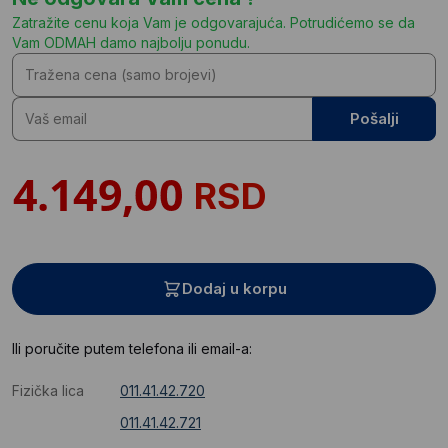
Zatražite cenu koja Vam je odgovarajuća. Potrudićemo se da
Vam ODMAH damo najbolju ponudu.
Pošalji
RSD
Dodaj u korpu
Ili poručite putem telefona ili email-a:
Fizička lica
011.41.42.720
011.41.42.721