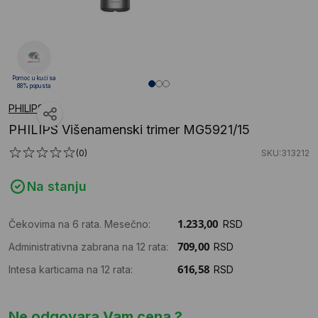
Pomoć u kući sa
88% popusta
PHILIPS
PHILIPS Višenamenski trimer MG5921/15
(0)
SKU:313212
Na stanju
Čekovima na 6 rata. Mesečno:
RSD
Administrativna zabrana na 12 rata:
RSD
Intesa karticama na 12 rata:
RSD
Ne odgovara Vam cena ?