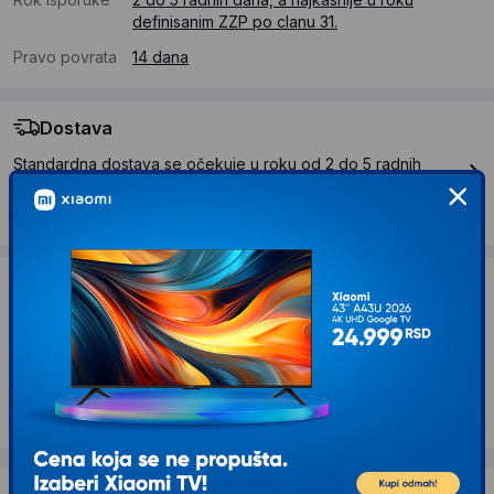
definisanim ZZP po clanu 31.
Pravo povrata
14 dana
Dostava
Standardna dostava se očekuje u roku od 2 do 5 radnih
dana
Troskovi dostave 490 RSD
Želite li ponudu za firmu?
Kontaktirajte nas
Opis proizvoda PHILIPS Višenamenski trimer
MG5921/15