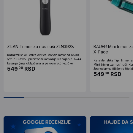
ZILAN Trimer za nos i uši ZLN3928
BAUER Mini trimer z
X-Face
Karakteristike Periva oštrica Moćan motor od 6500
o/min Glatko i precizno trimovanje Napajanje: 1*AA
Karakteristike Tip: Trimer z
baterija (nije uključena u pakovanju) Fizičke...
Mini trimer za nos i uši, K
549
RSD
00
Jednostavno čišćenje (četkic
549
RSD
00