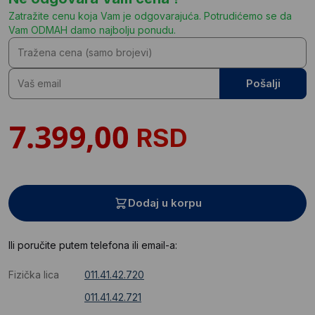
Zatražite cenu koja Vam je odgovarajuća. Potrudićemo se da
Vam ODMAH damo najbolju ponudu.
Pošalji
RSD
Dodaj u korpu
Ili poručite putem telefona ili email-a:
Fizička lica
011.41.42.720
011.41.42.721