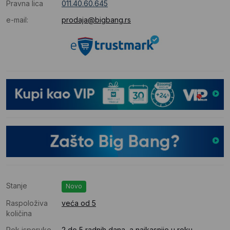
Pravna lica
011.40.60.645
e-mail:
prodaja@bigbang.rs
Stanje
Novo
Raspoloživa
veća od 5
količina
Rok isporuke
2 do 5 radnih dana, a najkasnije u roku