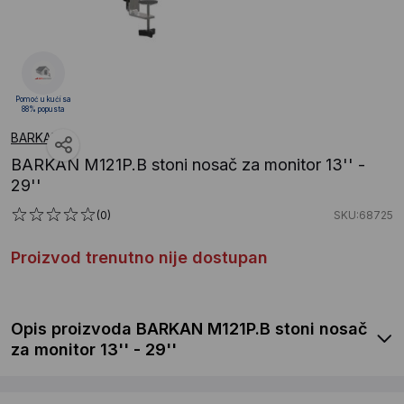
Pomoć u kući sa
88% popusta
BARKAN
BARKAN M121P.B stoni nosač za monitor 13'' -
29''
(0)
SKU:68725
Proizvod trenutno nije dostupan
Opis proizvoda BARKAN M121P.B stoni nosač
za monitor 13'' - 29''