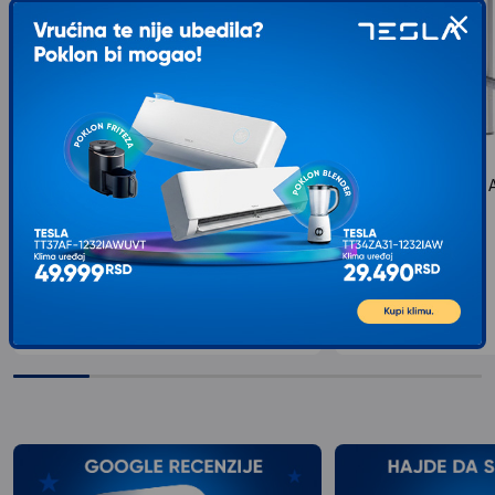
TOP MOUNT Nosač za
S BOX Zidni nosač 
TV/26''-55''/PLAFONSKI/ROTACIJA360°/VESA:400x400/do
DRS-301
40kg/Tilt:±15° /750 - 900mm
tip: Nosač...
tip: Nosač...
3.549
RSD
5.249
RSD
00
00