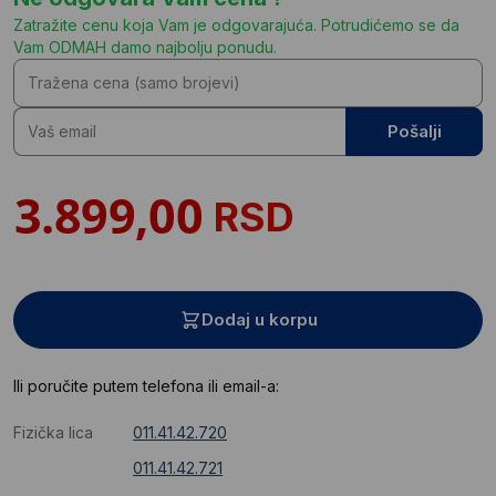
Zatražite cenu koja Vam je odgovarajuća. Potrudićemo se da
Vam ODMAH damo najbolju ponudu.
Pošalji
RSD
Dodaj u korpu
Ili poručite putem telefona ili email-a:
Fizička lica
011.41.42.720
011.41.42.721