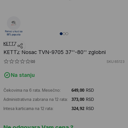
Pomoć u kući sa
88% popusta
KETTZ
KETTZ Nosac TVN-9705 37''-80'' zglobni
(0)
SKU:65123
Na stanju
Čekovima na 6 rata. Mesečno:
RSD
Administrativna zabrana na 12 rata:
RSD
Intesa karticama na 12 rata:
RSD
Ne odgovara Vam cena ?