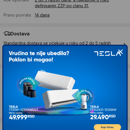
definisanim ZZP po clanu 31.
Pravo povrata
14 dana
Dostava
Standardna dostava se očekuje u roku od 2 do 5 radnih
dana
Troskovi dostave 490 RSD
Želite li ponudu za firmu?
Kontaktirajte nas
Opis proizvoda KETTZ Nosac TVN-9705
37''-80'' zglobni