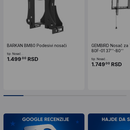
BARKAN BM80 Podesivi nosači
GEMBIRD Nosač za 
80F-01 37''-80''
tip: Nosač...
1.499
RSD
00
tip: Nosač...
1.749
RSD
00