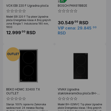
VOX EBI 220 F Ugradna ploča
BOSCH PKK611BB2E
Model EBI 220 F Tip ploce Ugradna
ploča Energetska klasa A Broj grejnih
30.549
RSD
00
zona Ringla 1: Indukciona 180 mm,
1800
VIP cena: 29.845
00
12.999
RSD
00
RSD
BEKO HDMC 32400 TX
VIVAX Ugradna
OUTLET
staklokeramička ploča BH-
02MVC
Stanje: 100% ispravno Zakonska
Model BH-02MVC Tip ploce Ugradne
saobraznost: 24 meseca Razlog
ploče Energetska klasa / Broj grejnih