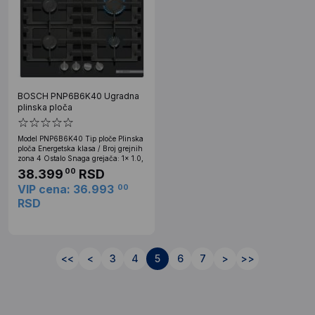
BOSCH PNP6B6K40 Ugradna
plinska ploča
Model PNP6B6K40 Tip ploče Plinska
ploča Energetska klasa / Broj grejnih
zona 4 Ostalo Snaga grejača: 1x 1.0,
38.399
RSD
00
VIP cena: 36.993
00
RSD
<<
<
3
4
5
6
7
>
>>