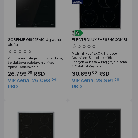
GORENJE GI601FMC Ugradna
ELECTROLUX EHF6346XOK BI
ploča
Model EHF6342XOK Tip ploce
Nezavisna Staklokeramička
Kontrola na dodir je intuitivna i brza,
Energetska klasa A Broj grejnih zona
što olakšava podešavanje nivoa
4 Ostalo Ploče/zone
toplote i podešavanja
26.799
RSD
30.699
RSD
00
00
VIP cena: 26.093
VIP cena: 29.991
00
00
RSD
RSD