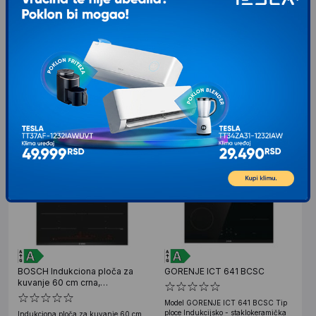
ploča
TouchSlide Navigacioni klizni
upravljač omogućava precizniji izbor
Model HII64400QT Tip ploče
željene temperature jednim dodirom
Indukciona ploča Energetska klasa /
kontrolne
Broj grejnih zona 4 grejne zone
Napred levo: Ø180
23.649
RSD
00
VIP cena: 22.955
00
17.799
RSD
00
RSD
BOSCH Indukciona ploča za
GORENJE ICT 641 BCSC
kuvanje 60 cm crna,
PXY675DC1E
Model GORENJE ICT 641 BCSC Tip
ploce Indukcijsko - staklokeramička
Indukciona ploča za kuvanje 60 cm