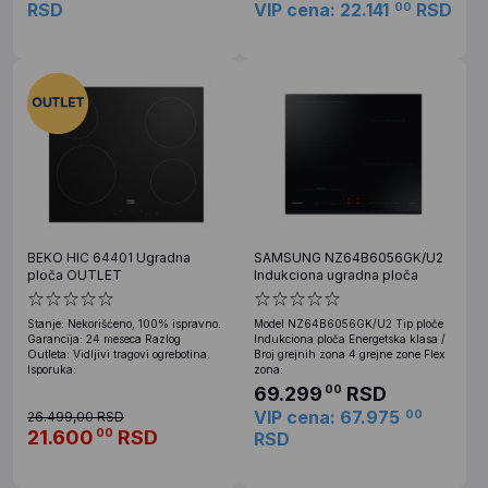
RSD
VIP cena: 22.141
RSD
00
BEKO HIC 64401 Ugradna
SAMSUNG NZ64B6056GK/U2
ploča OUTLET
Indukciona ugradna ploča
Stanje: Nekorišćeno, 100% ispravno.
Model NZ64B6056GK/U2 Tip ploče
Garancija: 24 meseca Razlog
Indukciona ploča Energetska klasa /
Outleta: Vidljivi tragovi ogrebotina.
Broj grejnih zona 4 grejne zone Flex
Isporuka:
zona:
69.299
RSD
00
VIP cena: 67.975
00
26.499,00 RSD
21.600
RSD
00
RSD