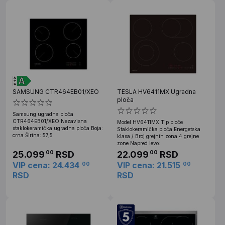
SAMSUNG CTR464EB01/XEO
TESLA HV6411MX Ugradna
ploča
Samsung ugradna ploča
CTR464EB01/XEO Nezavisna
Model HV6411MX Tip ploče
staklokeramička ugradna ploča Boja:
Staklokeramička ploča Energetska
crna Širina: 57,5
klasa / Broj grejnih zona 4 grejne
zone Napred levo:
25.099
RSD
22.099
RSD
00
00
VIP cena: 24.434
VIP cena: 21.515
00
00
RSD
RSD