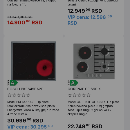
Outleta: Estetsko oštećenje, vidljivo
zona 2 Ostalo Pozicija kontrolaTouch
na fotografiji,
tasteri
12.949
RSD
00
VIP cena: 12.598
00
19.349,00 RSD
14.900
RSD
00
RSD
BOSCH PKE645BA2E
GORENJE GE 690 X
Model PKE645BA2E Tip ploce
Model GORENJE GE 690 X Tip ploce
Staklokeramička nezavisna ploča
Kombinovana ploča Broj grejnih
Energetska klasa A Broj grejnih zona
zona Opis ringli 2 gorionika i 2
4 zone Ostalo
ekspres ringle
30.999
RSD
00
22.749
RSD
00
VIP cena: 30.295
00