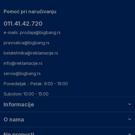
Pomoć pri naručivanju
011.41.42.720
e-mails:
prodaja@bigbang.rs
pravnalica@bigbang.rs
belatehnika@reklamacije.rs
info@reklamacije.rs
servis@bigbang.rs
Ponedeljak - Petak: 9:00 - 19:00
Subotom: 10:00 - 15:00
Informacije
O nama
Ne propusti