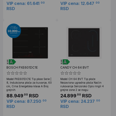
VIP cena: 61.641
VIP cena: 12.647
00
00
RSD
RSD
BOSCH PXE601DC1E
CANDY CH 64 BVT
Model PXE601DC1E Tip ploce Serie |
Model CH 64 BVT Tip ploče
8, Indukciona ploča za kuvanje, 60
Nezavisna ugradna ploča Način
cm, Crna Energetska klasa A Broj
rukovanja Senzorsko Opis ringli 4
grejnih
grejne zone 2 se mogu
88.949
RSD
24.899
RSD
00
00
VIP cena: 87.250
VIP cena: 24.237
00
00
RSD
RSD