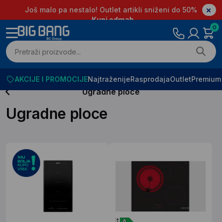
Još malo pa nestalo! Outlet artikli sniženi do 50%
Kupi odmah
0
AKCIJE I PROMOCIJE
Najtraženije
Rasprodaja
Outlet
Premium
Ugradne ploce
Ugradne ploce