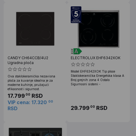
CANDY CH64CCB/4U2
ELECTROLUX EHF6342XOK
Ugradna ploča
Model EHF6342XOK Tip ploce
Staklokeramička Energetska klasa A
Ova staklokeramička nezavisna
Broj grejnih zona 4 Ostalo
ploča za kuvanje idealna je za
Sigurnosni sistemi -
moderne kuhinje, pružajući
efikasnost i sigurnost.
17.799
RSD
00
VIP cena: 17.320
00
29.799
RSD
00
RSD