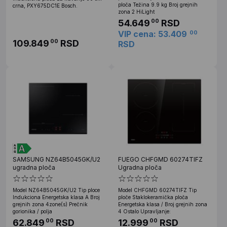
ploča Težina 9.9 kg Broj grejnih
crna, PXY675DC1E Bosch.
zona 2 HiLight
54.649
RSD
00
VIP cena: 53.409
00
109.849
RSD
00
RSD
SAMSUNG NZ64B5045GK/U2
FUEGO CHFGMD 60274TIFZ
ugradna ploča
Ugradna ploča
Model NZ64B5045GK/U2 Tip ploce
Model CHFGMD 60274TIFZ Tip
Indukciona Energetska klasa A Broj
ploče Staklokeramička ploča
grejnih zona 4zone(s) Prečnik
Energetska klasa / Broj grejnih zona
gorionika / polja
4 Ostalo Upravljanje:
62.849
RSD
12.999
RSD
00
00