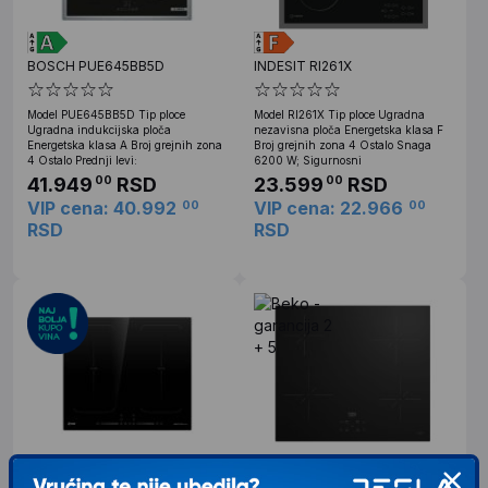
BOSCH PUE645BB5D
INDESIT RI261X
Model PUE645BB5D Tip ploce
Model RI261X Tip ploce Ugradna
Ugradna indukcijska ploča
nezavisna ploča Energetska klasa F
Energetska klasa A Broj grejnih zona
Broj grejnih zona 4 Ostalo Snaga
4 Ostalo Prednji levi:
6200 W; Sigurnosni
41.949
RSD
23.599
RSD
00
00
VIP cena: 40.992
VIP cena: 22.966
00
00
RSD
RSD
VOX EBI 402 F Ugradna ploča
BEKO HII64400QT Ugradna