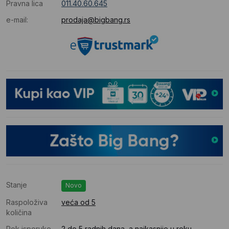
Pravna lica
011.40.60.645
e-mail:
prodaja@bigbang.rs
Stanje
Novo
Raspoloživa
veća od 5
količina
Rok isporuke
2 do 5 radnih dana, a najkasnije u roku