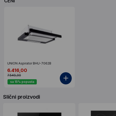
CENI
UNION Aspirator BHU-7062B
6.416,00
7.549,00
sa 15% popusta
Slični proizvodi