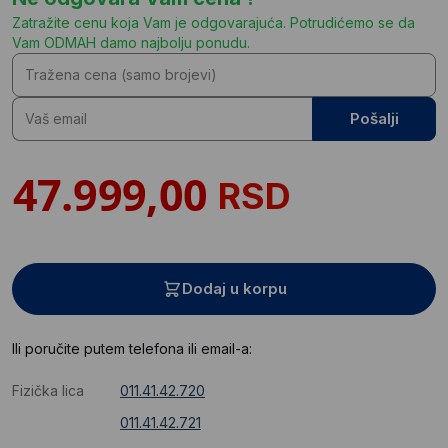
Zatražite cenu koja Vam je odgovarajuća. Potrudićemo se da
Vam ODMAH damo najbolju ponudu.
Pošalji
RSD
Dodaj u korpu
Ili poručite putem telefona ili email-a:
Fizička lica
011.41.42.720
011.41.42.721