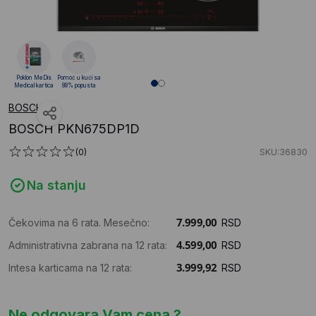
Poklon MeDis
Pomoć u kući sa
Medical kartica
88% popusta
BOSCH
BOSCH PKN675DP1D
(0)
SKU:36830
Na stanju
Čekovima na 6 rata. Mesečno:
RSD
Administrativna zabrana na 12 rata:
RSD
Intesa karticama na 12 rata:
RSD
Ne odgovara Vam cena ?