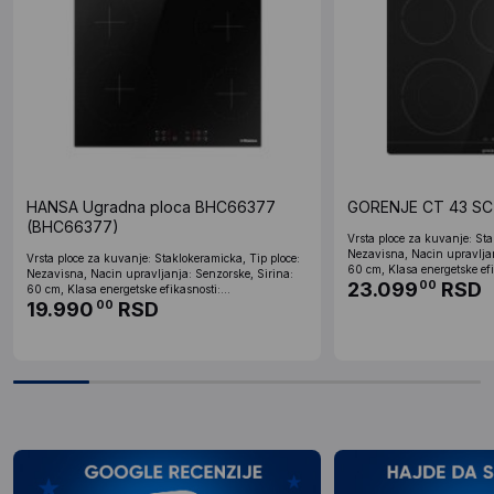
HANSA Ugradna ploca BHC66377
GORENJE CT 43 SC
(BHC66377)
Vrsta ploce za kuvanje: Sta
Nezavisna, Nacin upravljan
Vrsta ploce za kuvanje: Staklokeramicka, Tip ploce:
60 cm, Klasa energetske efik
Nezavisna, Nacin upravljanja: Senzorske, Sirina:
23.099
RSD
00
60 cm, Klasa energetske efikasnosti:...
19.990
RSD
00