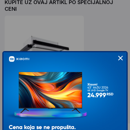
KUPITE UZ OVAJ ARTIKL PO SPECIJALNOJ
CENI
UNION Aspirator BHU-7062B
6.416,00
7.549,00
sa 15% popusta
Slični proizvodi