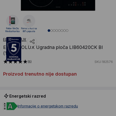
Poklon MeDis
Pomoć u kući sa
Medical kartica
88% popusta
ELECTROLUX
ELECTROLUX Ugradna ploča LIB60420CK BI
(19032)
(5)
SKU:182576
Proizvod trenutno nije dostupan
Energetski razred
Informacije o energetskom razredu