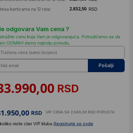
ntesa karticama na 12 rata:
RSD
e odgovara Vam cena ?
atražite cenu koja Vam je odgovarajuća. Potrudićemo se da
am ODMAH damo najbolju ponudu.
Pošalji
RSD
VIP CENA
SA 2.040,00 RSD POPUSTA
RSD
koliko niste clan VIP kluba
Registrujte se ovde