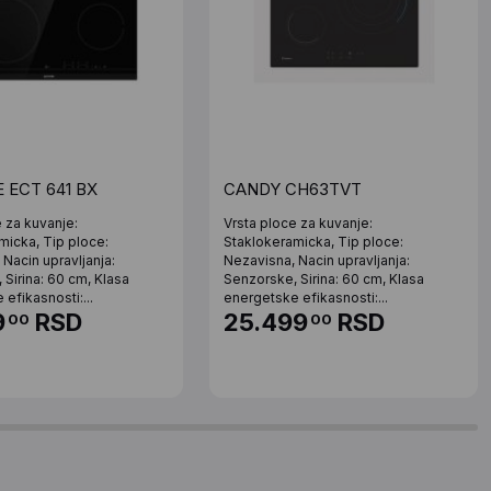
 ECT 641 BX
CANDY CH63TVT
e za kuvanje:
Vrsta ploce za kuvanje:
micka, Tip ploce:
Staklokeramicka, Tip ploce:
Nacin upravljanja:
Nezavisna, Nacin upravljanja:
 Sirina: 60 cm, Klasa
Senzorske, Sirina: 60 cm, Klasa
efikasnosti:...
energetske efikasnosti:...
9
RSD
25.499
RSD
00
00