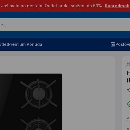
Još malo pa nestalo! Outlet artikli sniženi do 50%
Kupi odmah
tlet
Premium Ponuda
Poslov
H
H
(
Č
A