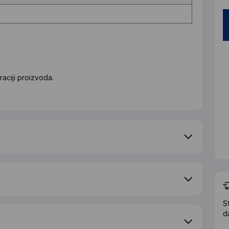
aciji proizvoda.
S
d