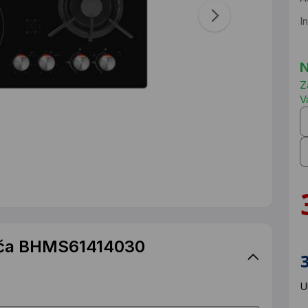
I
N
Z
V
oča BHMS61414030
U