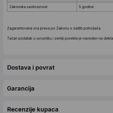
Zakonska saobraznost
5 godine
Zagarantovana sva prava po Zakonu o zaštiti potrošača.
Tačan podatak o uvozniku i zemlji porekla je naveden na deklar
Dostava i povrat
Garancija
Recenzije kupaca