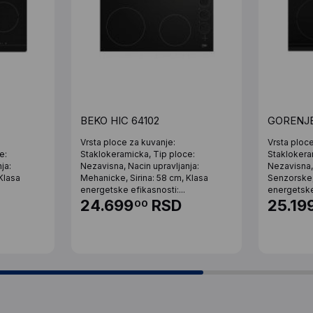
BEKO HIC 64102
GORENJE
Vrsta ploce za kuvanje:
Vrsta ploc
e:
Staklokeramicka, Tip ploce:
Staklokera
ja:
Nezavisna, Nacin upravljanja:
Nezavisna, 
Klasa
Mehanicke, Sirina: 58 cm, Klasa
Senzorske,
energetske efikasnosti:...
energetske 
24.699
RSD
25.19
00