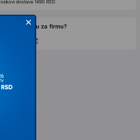
roskovi dostave 1490 RSD
elite li ponudu za firmu?
ontaktirajte nas