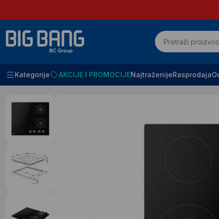
Kategorije
AKCIJE I PROMOCIJE
Najtraženije
Rasprodaja
Ou
Početna
Bela tehnika
Ugradne ploce