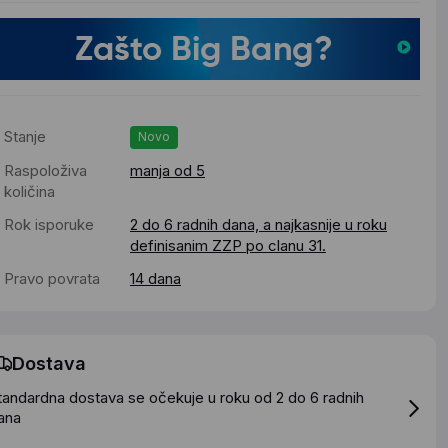
Stanje
Novo
Raspoloživa
manja od 5
količina
Rok isporuke
2 do 6 radnih dana, a najkasnije u roku
definisanim ZZP po clanu 31.
Pravo povrata
14 dana
Dostava
tandardna dostava se očekuje u roku od 2 do 6 radnih
ana