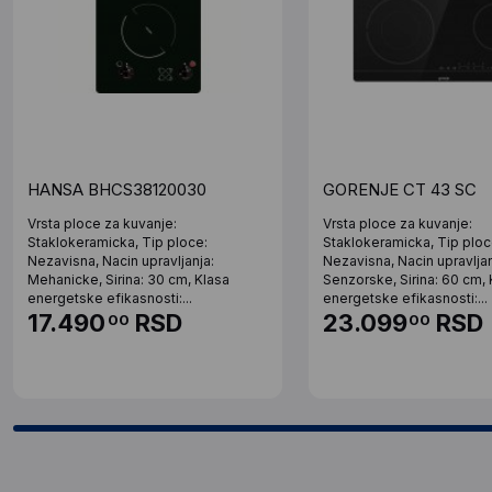
HANSA BHCS38120030
GORENJE CT 43 SC
Vrsta ploce za kuvanje:
Vrsta ploce za kuvanje:
Staklokeramicka, Tip ploce:
Staklokeramicka, Tip ploc
Nezavisna, Nacin upravljanja:
Nezavisna, Nacin upravljan
Mehanicke, Sirina: 30 cm, Klasa
Senzorske, Sirina: 60 cm, 
energetske efikasnosti:...
energetske efikasnosti:...
17.490
RSD
23.099
RSD
00
00