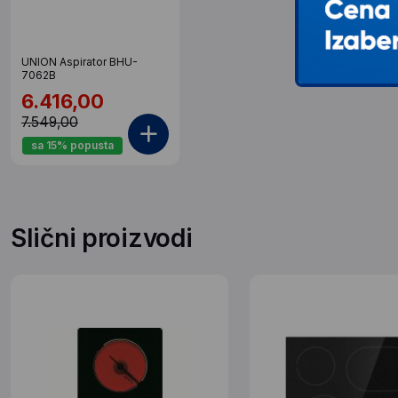
UNION Aspirator BHU-
7062B
6.416,00
7.549,00
sa 15% popusta
Slični proizvodi