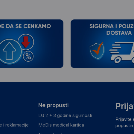
Prij
Ne propusti
LG 2 + 3 godine sigurnosti
Prijavite
 i reklamacije
MeDis medical kartica
popustim