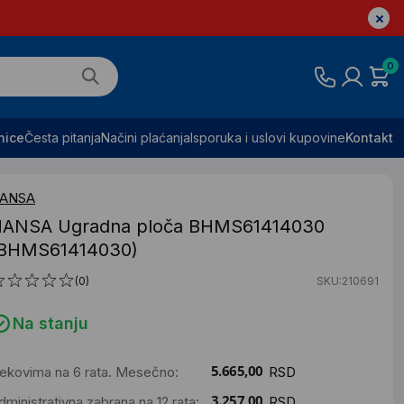
0
nice
Česta pitanja
Načini plaćanja
Isporuka i uslovi kupovine
Kontakt
ANSA
ANSA Ugradna ploča BHMS61414030
BHMS61414030)
(0)
SKU:210691
Na stanju
ekovima na 6 rata. Mesečno:
RSD
dministrativna zabrana na 12 rata:
RSD