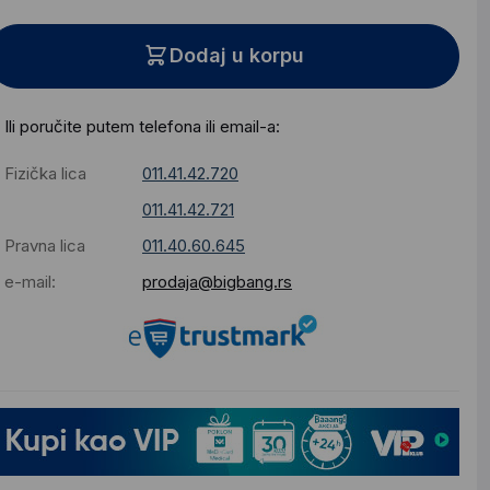
Dodaj u korpu
Ili poručite putem telefona ili email-a:
Fizička lica
011.41.42.720
011.41.42.721
Pravna lica
011.40.60.645
e-mail:
prodaja@bigbang.rs