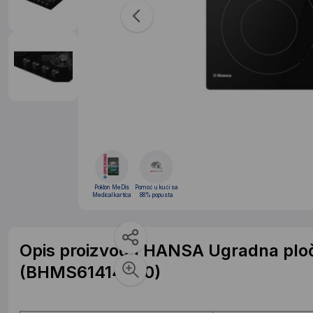
Poklon MeDis
Pomoć u kući sa
Medical kartica
88% popusta
Opis proizvoda HANSA Ugradna pl
(BHMS61414030)