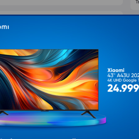
T
e pitanje
Ž
K
IJALNOJ CENI