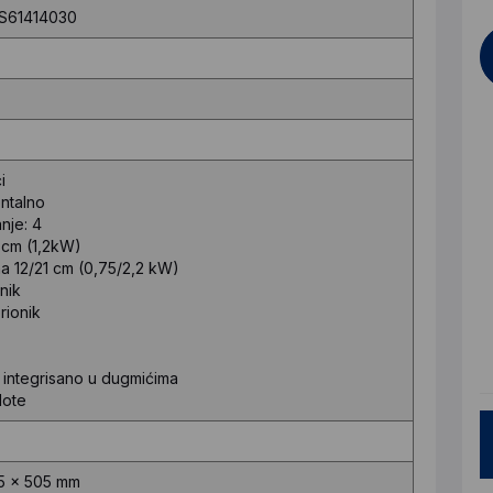
S61414030
i
ontalno
nje: 4
5 cm (1,2kW)
na 12/21 cm (0,75/2,2 kW)
nik
rionik
 integrisano u dugmićima
lote
75 x 505 mm