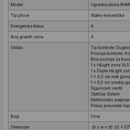
Model
Ugradna ploča BHM
Tip ploce
Staklo-keramička
Energetska klasa
A
Broj grejnih zona
4
Ostalo
Tip kontrole: Dugmić
Pozicija kontrole: fr
Broj pozicija za kuva
1 x HiLight zona 14,
1 x Dupla HiLight zo
1 x 4,0 cm mali gorio
1 x 6,5 cm srednji go
Sigurnosni ventil
OptiGas Sistem
Elektronsko paljenje
Prikaz preostale top
Boja
Crna
Dimenzije
(h x w x d): 52 x 5