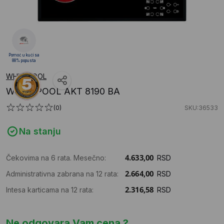
Pomoć u kući sa
88% popusta
WHIRLPOOL
WHIRLPOOL AKT 8190 BA
(0)
SKU:36533
Na stanju
Čekovima na 6 rata. Mesečno:
RSD
Administrativna zabrana na 12 rata:
RSD
Intesa karticama na 12 rata:
RSD
Ne odgovara Vam cena ?