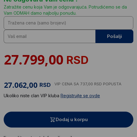
Zatražite cenu koja Vam je odgovarajuća. Potrudićemo se da
Vam ODMAH damo najbolju ponudu.
Pošalji
RSD
VIP CENA
SA 737,00 RSD POPUSTA
RSD
Ukoliko niste clan VIP kluba
Registrujte se ovde
Dodaj u korpu