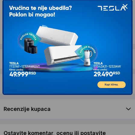
Želite li ponudu za firmu?
Kontaktirajte nas
Opis proizvoda WHIRLPOOL AKT 8190 BA
Dostava i povrat
Garancija
Recenzije kupaca
Ostavite komentar, ocenu ili postavite