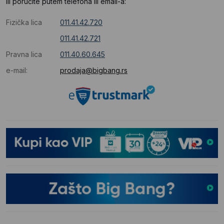
Ili poručite putem telefona ili email-a:
Fizička lica
011.41.42.720
011.41.42.721
Pravna lica
011.40.60.645
e-mail:
prodaja@bigbang.rs