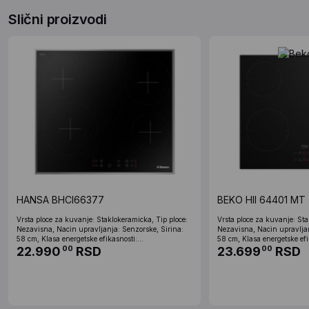
Slični proizvodi
HANSA BHCI66377
BEKO HII 64401 MT
Vrsta ploce za kuvanje: Staklokeramicka, Tip ploce:
Vrsta ploce za kuvanje: Sta
Nezavisna, Nacin upravljanja: Senzorske, Sirina:
Nezavisna, Nacin upravljan
58 cm, Klasa energetske efikasnosti:...
58 cm, Klasa energetske efik
22.990
RSD
23.699
RSD
00
00