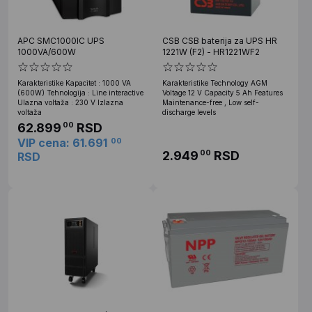
APC SMC1000IC UPS
CSB CSB baterija za UPS HR
1000VA/600W
1221W (F2) - HR1221WF2
Karakteristike Kapacitet : 1000 VA
Karakteristike Technology AGM
(600W) Tehnologija : Line interactive
Voltage 12 V Capacity 5 Ah Features
Ulazna voltaža : 230 V Izlazna
Maintenance-free , Low self-
voltaža
discharge levels
62.899
RSD
00
VIP cena: 61.691
00
2.949
RSD
00
RSD