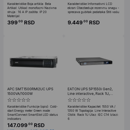
Karakteristike Boja artikla: Bela
Karakteristike Informativni LCD
Artikal: Utikač monofazni Nazivna
ekran Obezbeduje rezervnu snagu -
struja : 16 A IP zaštita: IP 20
sprecava gubitak podataka Štiti vašu
Materijal:
399
RSD
9.449
RSD
00
00
APC SMT1500RMI2UC UPS
EATON UPS 5P1550i Gen2,
1500VA/1000W
Line interactive, Rack 1U,
1550VA/1350W
Karakteristike Funkcije (opis): Cold-
Karakteristike Kapacitet: 1550 VA /
start Energy meter Green mode
1350 W Topologija: Line Interactive
SmartConnect SmartSlot LED status
Oblik: Rack 1U Ulaz: IEC C14 Izlazi:
indicators
6
147.099
RSD
00