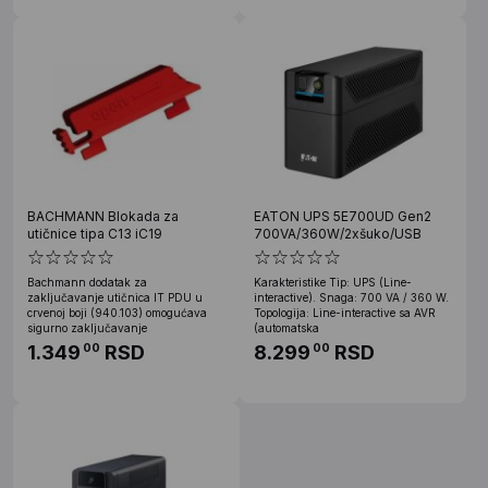
BACHMANN Blokada za
EATON UPS 5E700UD Gen2
utičnice tipa C13 iC19
700VA/360W/2xšuko/USB
Bachmann dodatak za
Karakteristike Tip: UPS (Line-
zaključavanje utičnica IT PDU u
interactive). Snaga: 700 VA / 360 W.
crvenoj boji (940.103) omogućava
Topologija: Line-interactive sa AVR
sigurno zaključavanje
(automatska
1.349
RSD
8.299
RSD
00
00