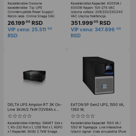
Karakteristike Osnovne
Karakteristike Kapacitet: 6000VA /
karakteristike: Tip: UPS
6000W Napon: 100-276 VAC
(Uninterruptible Power Supply)
Izlazna voltaža: 208/220/230/240
Režim rada: Online Snaga (VA):
VAC Ulazna frekfencija:
26.199
RSD
351.999
RSD
00
00
VIP cena: 25.511
VIP cena: 347.896
00
00
RSD
RSD
DELTA UPS Amplon RT 3K On-
EATON 5P Gen2 UPS, 1550 VA,
Line 3kVA/2.7kW (12V9Ah x
1350 W,
6pcs) LCD Rack/Tower
Karakteristike Interfejs: SMART Slot x
Karakteristike Kapacitet: 1550 VA /
1, RS-232 Port x 1, USB Port x 1, REPO
1350 W Topologija: Line Interactive
x 1 Kapacitet: 3kVA/ 2.7kW Snaga:
Izlazni signal: čista sinusoidna (Pure