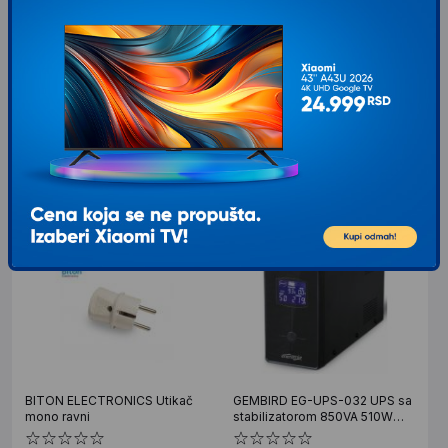
EATON UPS 5E900UD Gen2
EATON 5E 700 DIN G2 UPS
900VA/480W
1/1phase 700VA, 5E 700 DIN
G2
Karakteristike Kapacitet: 900 VA /
Karakteristike Kapacitet: 700 VA
480 W Topologija: Line Interactive
Topologija: Line Interactive Faznost:
Oblik kućišta: Tower 2 × Schuko
1:1 (jednofazni ulaz / jednofazni
izlaz)
9.899
RSD
7.799
RSD
00
00
BITON ELECTRONICS Utikač
GEMBIRD EG-UPS-032 UPS sa
mono ravni
stabilizatorom 850VA 510W
LCD