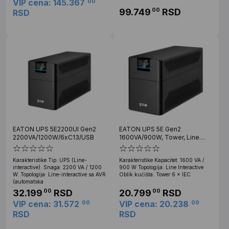
VIP cena: 145.367
00
99.749
RSD
00
RSD
EATON UPS 5E2200UI Gen2
EATON UPS 5E Gen2
2200VA/1200W/6xC13/USB
1600VA/900W, Tower, Line
Interactive, 6 x IEC C13
Outputs
Karakteristike Tip: UPS (Line-
Karakteristike Kapacitet: 1600 VA /
interactive). Snaga: 2200 VA / 1200
900 W Topologija: Line Interactive
W. Topologija: Line-interactive sa AVR
Oblik kućišta: Tower 6 × IEC
(automatska
32.199
RSD
20.799
RSD
00
00
VIP cena: 31.572
VIP cena: 20.238
00
00
RSD
RSD