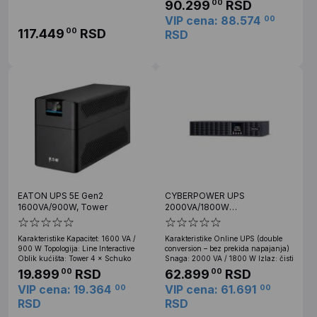
90.299
RSD
00
VIP cena: 88.574
00
117.449
RSD
00
RSD
EATON UPS 5E Gen2
CYBERPOWER UPS
1600VA/900W, Tower
2000VA/1800W
OLS2000ERT2UA, online,
Rack/Tower
Karakteristike Kapacitet: 1600 VA /
Karakteristike Online UPS (double
900 W Topologija: Line Interactive
conversion – bez prekida napajanja)
Oblik kućišta: Tower 4 × Schuko
Snaga: 2000 VA / 1800 W Izlaz: čisti
19.899
RSD
62.899
RSD
00
00
VIP cena: 19.364
VIP cena: 61.691
00
00
RSD
RSD