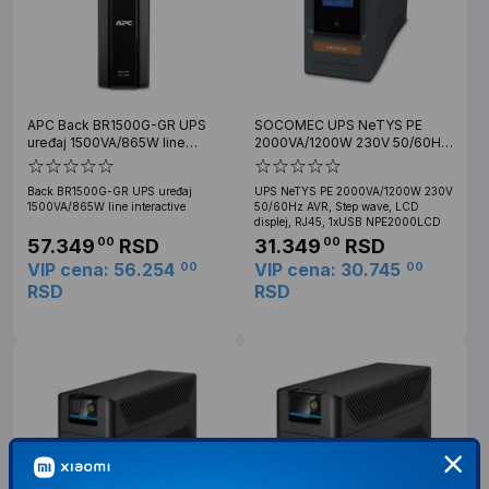
APC Back BR1500G-GR UPS
SOCOMEC UPS NeTYS PE
uređaj 1500VA/865W line
2000VA/1200W 230V 50/60Hz
interactive
AVR, Step wave, LCD displej,
RJ45, 1xUSB NPE2000LCD
Back BR1500G-GR UPS uređaj
UPS NeTYS PE 2000VA/1200W 230V
1500VA/865W line interactive
50/60Hz AVR, Step wave, LCD
displej, RJ45, 1xUSB NPE2000LCD
57.349
RSD
31.349
RSD
00
00
VIP cena: 56.254
VIP cena: 30.745
00
00
RSD
RSD