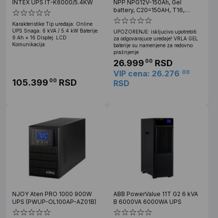
INTEX UPS IT-K6000/5.4KW
NPP NPG12V-150Ah, Gel
battery, C20=150AH, T16,
485*172*240*240, 38,5KG,
Karakteristike Tip uređaja: Online
Light grey
UPS Snaga: 6 kVA / 5.4 kW Baterije:
UPOZORENJE: iskljucivo upotrebiti
9 Ah × 16 Displej: LCD
za odgovarajuce uredaje! VRLA GEL
Komunikacija:
baterije su namenjene za redovno
pražnjenje
26.999
RSD
00
VIP cena: 26.276
00
105.399
RSD
00
RSD
NJOY Aten PRO 1000 900W
ABB PowerValue 11T G2 6 kVA
UPS (PWUP-OL100AP-AZ01B)
B 6000VA 6000WA UPS