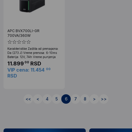
APC BVX700LI-GR
700VA/360W
Karakteristike Zaštita od prenapona:
Da (273 J) Vreme prenosa: 6-10ms
Baterija: 12V, 7Ah Vreme punjenja
11.899
RSD
00
VIP cena: 11.454
00
RSD
<<
<
4
5
6
7
8
>
>>