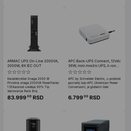
ARMAC UPS On-Line 2000VA,
APC Back-UPS Connect, 12Vdc
2000W, 8X IEC OUT
36W, mini mrežni UPS, li-ion
bat.
Karakteristike Snaga 2000 W
APC by Schneider Electric, u prošlosti
Prividna snaga 2000VA PowerFactor
poznatiji kao APC (American Power
1 Efikasnost uređaja 90% Tip
Conversion), je globalni lider
stanovanja Rack Broj
83.999
RSD
6.799
RSD
00
00