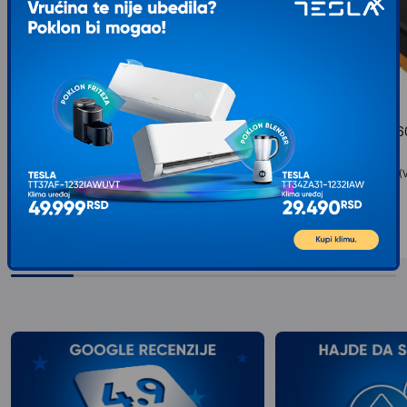
NJOY Horus Plus 600 360W UPS
NJOY Soter 600 3
(PWUP-LI060H1-AZ01B)
LI060SR-AZ01B)
Tip uređaja: UPS, Snaga (VA): 600, Snaga (W):
Tip uređaja: UPS, Snaga (
360...
360...
5.999
RSD
6.599
RSD
00
00