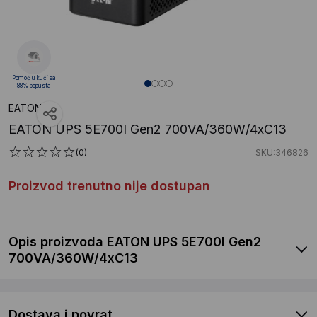
Pomoć u kući sa
88% popusta
EATON
EATON UPS 5E700I Gen2 700VA/360W/4xC13
(0)
SKU:346826
Proizvod trenutno nije dostupan
Opis proizvoda EATON UPS 5E700I Gen2
700VA/360W/4xC13
Dostava i povrat