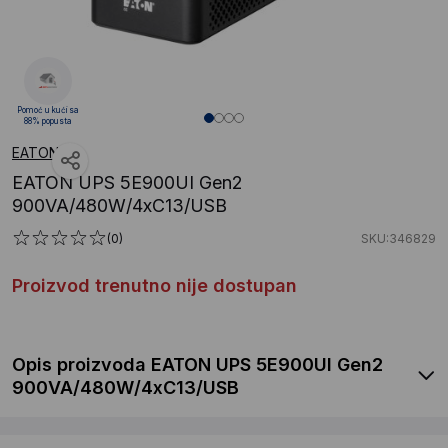
Pomoć u kući sa
88% popusta
EATON
EATON UPS 5E900UI Gen2
900VA/480W/4xC13/USB
(0)
SKU:346829
Proizvod trenutno nije dostupan
Opis proizvoda EATON UPS 5E900UI Gen2
900VA/480W/4xC13/USB