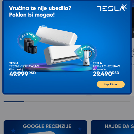
NJOY Horus Plus 800 480W UPS
NJOY Cadu 850 4
(PWUP-LI080H1-AZ01B)
(UPCMTLS685TCAA
Tip uređaja: UPS, Snaga (VA): 800, Snaga (W):
Tip uređaja: UPS, Snaga (
480...
480...
6.599
RSD
7.799
RSD
00
00