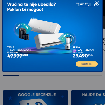
NJOY Horus Plus 1500 900W UPS
NJOY Cadu 1500 9
(PWUP-LI150H1-AZ01B)
(UPCMTLS615HCAA
Tip uređaja: UPS, Snaga (VA): 1500, Snaga (W):
Tip uređaja: UPS, Snaga (
900...
900...
12.399
RSD
14.749
RSD
00
00