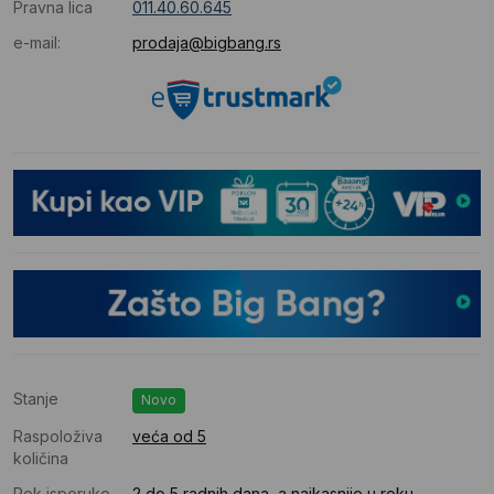
Pravna lica
011.40.60.645
e-mail:
prodaja@bigbang.rs
Stanje
Novo
Raspoloživa
veća od 5
količina
Rok isporuke
2 do 5 radnih dana, a najkasnije u roku