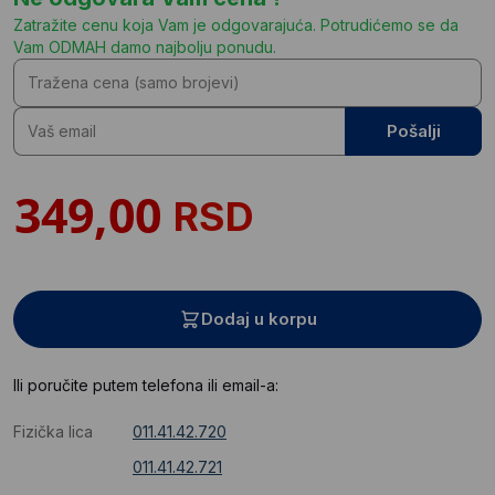
Zatražite cenu koja Vam je odgovarajuća. Potrudićemo se da
Vam ODMAH damo najbolju ponudu.
Pošalji
RSD
Dodaj u korpu
Ili poručite putem telefona ili email-a:
Fizička lica
011.41.42.720
011.41.42.721