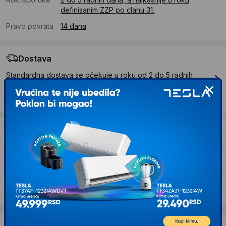
definisanim ZZP po clanu 31.
Pravo povrata
14 dana
Dostava
Standardna dostava se očekuje u roku od 2 do 5 radnih
dana
Troskovi dostave 490 RSD
Želite li ponudu za firmu?
Kontaktirajte nas
Opis proizvoda VELTEH USB spliter 1M-2F KT-
USBS201 (11-457)