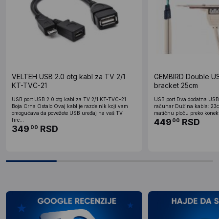
VELTEH USB 2.0 otg kabl za TV 2/1
GEMBIRD Double US
KT-TVC-21
bracket 25cm
USB port USB 2.0 otg kabl za TV 2/1 KT-TVC-21
USB port Dva dodatna USB 
Boja Crna Ostalo Ovaj kabl je razdelnik koji vam
računar Dužina kabla: 23c
omogućava da povežete USB uređaj na vaš TV
matičnu ploču preko konekto
fire...
449
RSD
00
349
RSD
00