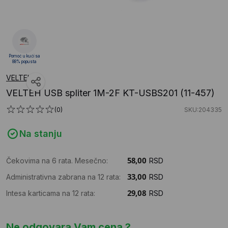
Pomoć u kući sa
88% popusta
VELTEH
VELTEH USB spliter 1M-2F KT-USBS201 (11-457)
(0)
SKU:204335
Na stanju
Čekovima na 6 rata. Mesečno:
RSD
Administrativna zabrana na 12 rata:
RSD
Intesa karticama na 12 rata:
RSD
Ne odgovara Vam cena ?