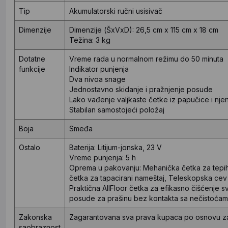
Tip
Akumulatorski ručni usisivač
Dimenzije
Dimenzije (ŠxVxD): 26,5 cm x 115 cm x 18 cm
Težina: 3 kg
Dotatne
Vreme rada u normalnom režimu do 50 minuta
funkcije
Indikator punjenja
Dva nivoa snage
Jednostavno skidanje i pražnjenje posude
Lako vađenje valjkaste četke iz papučice i nje
Stabilan samostojeći položaj
Boja
Smeđa
Ostalo
Baterija: Litijum-jonska, 23 V
Vreme punjenja: 5 h
Oprema u pakovanju: Mehanička četka za tepih,
četka za tapacirani nameštaj, Teleskopska cev 
Praktična AllFloor četka za efikasno čišćenje 
posude za prašinu bez kontakta sa nečistoćama
Zakonska
Zagarantovana sva prava kupaca po osnovu zak
saobraznost