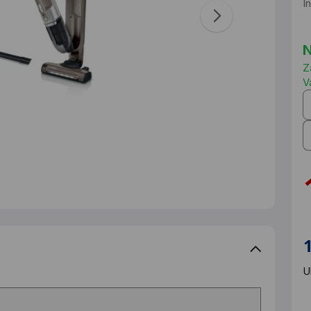
I
N
Z
V
U