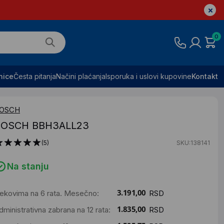
0
nice
Česta pitanja
Načini plaćanja
Isporuka i uslovi kupovine
Kontakt
OSCH
BOSCH BBH3ALL23
(5)
SKU:138141
Na stanju
ekovima na 6 rata. Mesečno:
RSD
dministrativna zabrana na 12 rata:
RSD