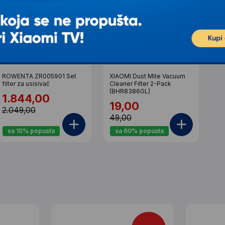
ROWENTA ZR005901 Set
XIAOMI Dust Mite Vacuum
filter za usisivač
Cleaner Filter 2-Pack
(BHR8386GL)
1.844,00
19,00
2.049,00
49,00
sa 10% popusta
sa 60% popusta