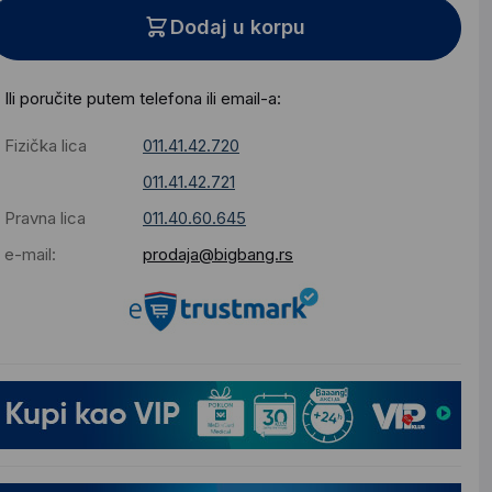
Dodaj u korpu
Ili poručite putem telefona ili email-a:
Fizička lica
011.41.42.720
011.41.42.721
Pravna lica
011.40.60.645
e-mail:
prodaja@bigbang.rs