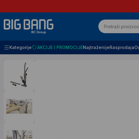
Kategorije
AKCIJE I PROMOCIJE
Najtraženije
Rasprodaja
Ou
Početna
Mali kucni aparati
Usisivaci