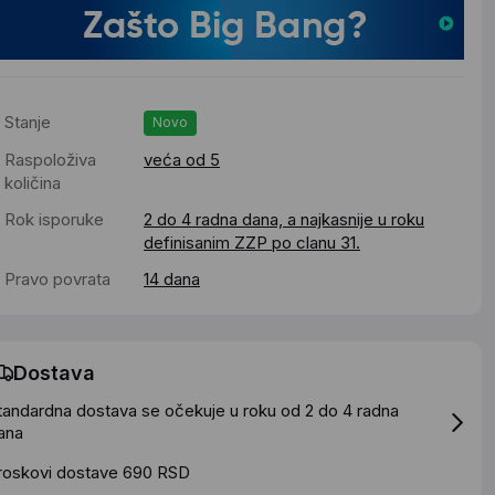
Stanje
Novo
Raspoloživa
veća od 5
količina
Rok isporuke
2 do 4 radna dana, a najkasnije u roku
definisanim ZZP po clanu 31.
Pravo povrata
14 dana
Dostava
tandardna dostava se očekuje u roku od 2 do 4 radna
ana
roskovi dostave 690 RSD