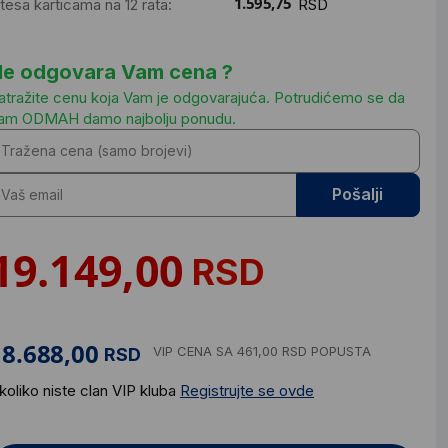
ntesa karticama na 12 rata:
RSD
e odgovara Vam cena ?
atražite cenu koja Vam je odgovarajuća. Potrudićemo se da
am ODMAH damo najbolju ponudu.
Pošalji
RSD
VIP CENA
SA 461,00 RSD POPUSTA
RSD
koliko niste clan VIP kluba
Registrujte se ovde