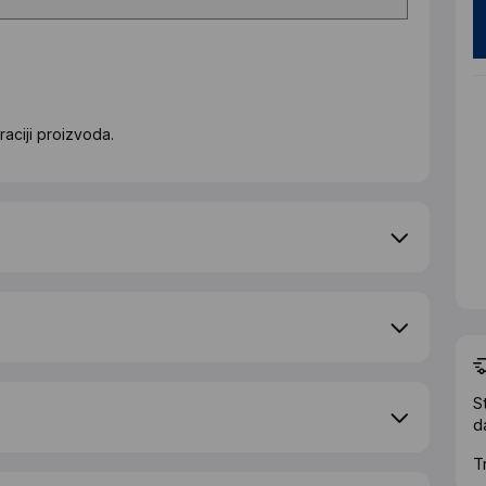
aciji proizvoda.
S
d
T