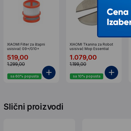
XIAOMI Filter za štapni
XIAOMI Tkanina za Robot
usisivač G9+/G10+
usisivač Mop Essential
519,00
1.079,00
1.299,00
1.199,00
sa 60% popusta
sa 10% popusta
Slični proizvodi