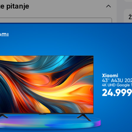
e pitanje
Ž
K
IJALNOJ CENI