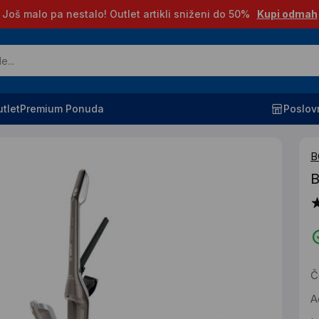
Još malo pa nestalo! Outlet artikli sniženi do 50%
Kupi odmah
tlet
Premium Ponuda
Poslov
B
Č
A