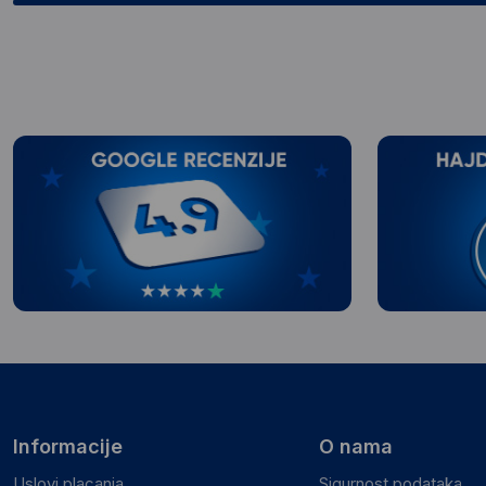
Informacije
O nama
Uslovi placanja
Sigurnost podataka