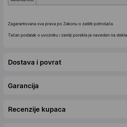
Zagarantovana sva prava po Zakonu o zaštiti potrošača.
Tačan podatak o uvozniku i zemlji porekla je naveden na deklar
Dostava i povrat
Garancija
Recenzije kupaca