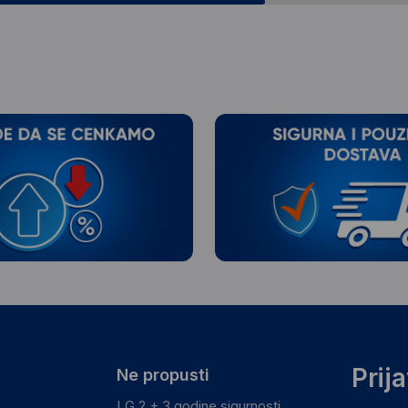
Prij
Ne propusti
LG 2 + 3 godine sigurnosti