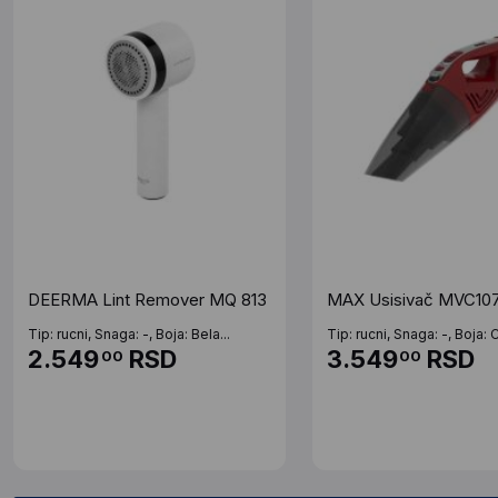
DEERMA Lint Remover MQ 813
MAX Usisivač MVC10
Tip: rucni, Snaga: -, Boja: Bela...
Tip: rucni, Snaga: -, Boja: 
2.549
RSD
3.549
RSD
00
00