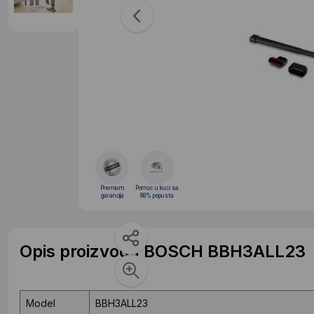
Premium
Pomoć u kući sa
garancija
88% popusta
Opis proizvoda BOSCH BBH3ALL23
Model
BBH3ALL23