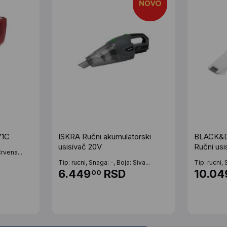
71C
ISKRA Ručni akumulatorski
BLACK&D
usisivač 20V
Ručni usi
Crvena...
Tip: rucni, Snaga: -, Boja: Siva...
Tip: rucni, 
6.449
RSD
10.04
00