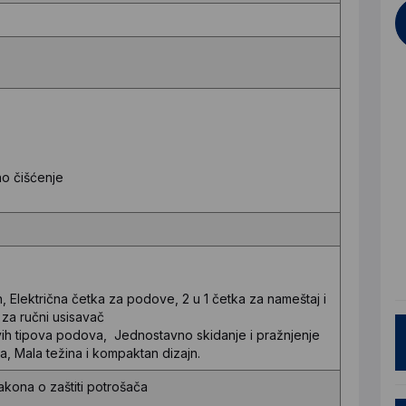
no čišćenje
 Električna četka za podove, 2 u 1 četka za nameštaj i
za ručni usisavač
svih tipova podova, Jednostavno skidanje i pražnjenje
, Mala težina i kompaktan dizajn.
ona o zaštiti potrošača