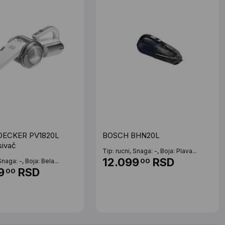
ECKER PV1820L
BOSCH BHN20L
sivač
Tip: rucni, Snaga: -, Boja: Plava...
12.099
RSD
00
Snaga: -, Boja: Bela...
9
RSD
00