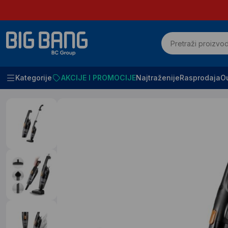
Kategorije
AKCIJE I PROMOCIJE
Najtraženije
Rasprodaja
Ou
Početna
Mali kucni aparati
Usisivaci