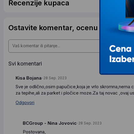
Recenzije kupaca
Ostavite komentar, ocenu ili postavit
Svi komentari
Kisa Bojana
28 Sep. 2023
Sve je odlično,osim papučice,koja je vrlo skromna,nema ce
za tepihe,ali za parket i pločice moze.Za taj novac ,ovaj u
Odgovori
BCGroup - Nina Jovovic
28 Sep. 2023
Postovana,