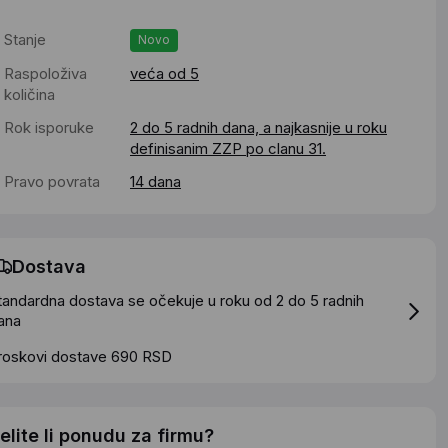
Stanje
Novo
Raspoloživa
veća od 5
količina
Rok isporuke
2 do 5 radnih dana, a najkasnije u roku
definisanim ZZP po clanu 31.
Pravo povrata
14 dana
Dostava
tandardna dostava se očekuje u roku od 2 do 5 radnih
ana
roskovi dostave 690 RSD
elite li ponudu za firmu?