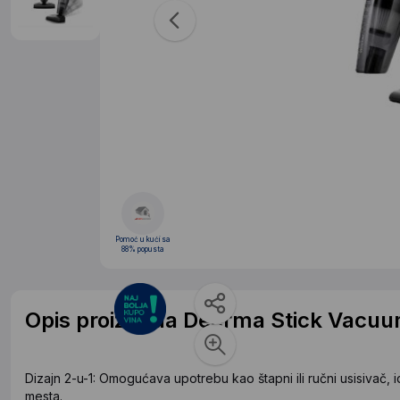
Pomoć u kući sa
88% popusta
Opis proizvoda Deerma Stick Vacuu
Dizajn 2-u-1: Omogućava upotrebu kao štapni ili ručni usisivač,
mesta.