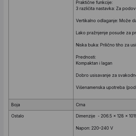
Praktične funkcije:
3 različita nastavka: Za podov
Vertikalno odlaganje: Može da
Lako pražnjenje posude za pr
Niska buka: Prilično tiho za u
Prednosti:
Kompaktan i lagan
Dobro usisavanje za svakodn
Višenamenska upotreba (podo
Boja
Crna
Ostalo
Dimenzije - 206.5 × 128 × 10
Napon: 220–240 V