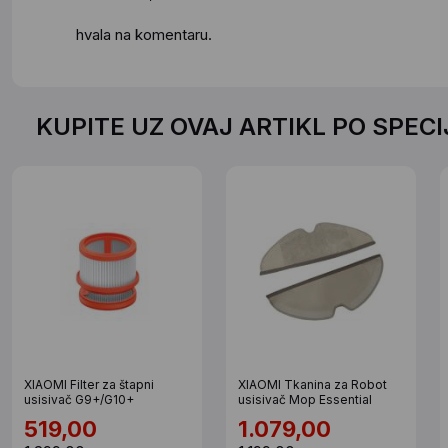
hvala na komentaru.
KUPITE UZ OVAJ ARTIKL PO SPEC
XIAOMI Filter za štapni
XIAOMI Tkanina za Robot
usisivač G9+/G10+
usisivač Mop Essential
519,00
1.079,00