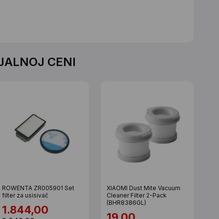
IJALNOJ CENI
ROWENTA ZR005901 Set
XIAOMI Dust Mite Vacuum
filter za usisivač
Cleaner Filter 2-Pack
(BHR8386GL)
1.844,00
19,00