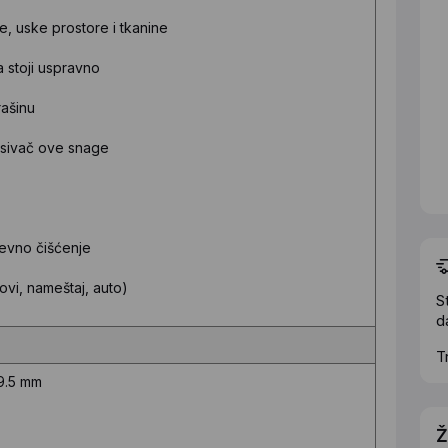
e, uske prostore i tkanine
 stoji uspravno
ašinu
sisivač ove snage
evno čišćenje
vi, nameštaj, auto)
S
d
T
19.5 mm
Ž