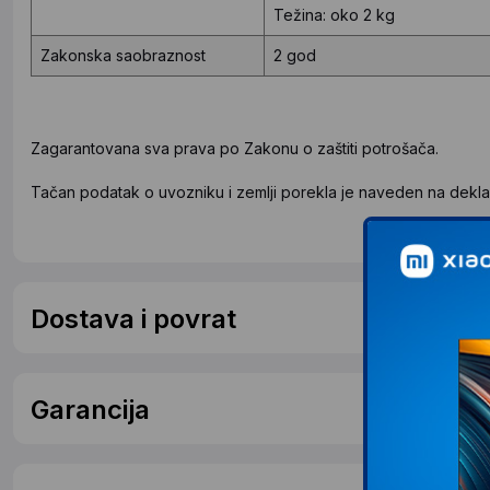
Težina: oko 2 kg
Zakonska saobraznost
2 god
Zagarantovana sva prava po Zakonu o zaštiti potrošača.
Tačan podatak o uvozniku i zemlji porekla je naveden na deklar
Dostava i povrat
Garancija