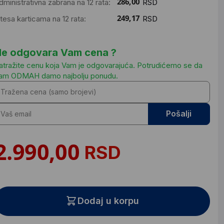
dministrativna zabrana na 12 rata:
RSD
ntesa karticama na 12 rata:
RSD
e odgovara Vam cena ?
atražite cenu koja Vam je odgovarajuća. Potrudićemo se da
am ODMAH damo najbolju ponudu.
Pošalji
RSD
Dodaj u korpu