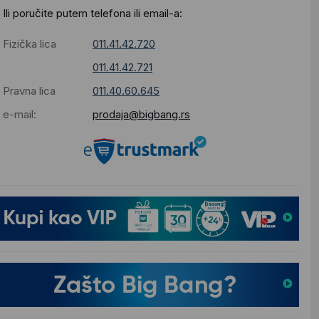
Ili poručite putem telefona ili email-a:
Fizička lica
011.41.42.720
011.41.42.721
Pravna lica
011.40.60.645
e-mail:
prodaja@bigbang.rs