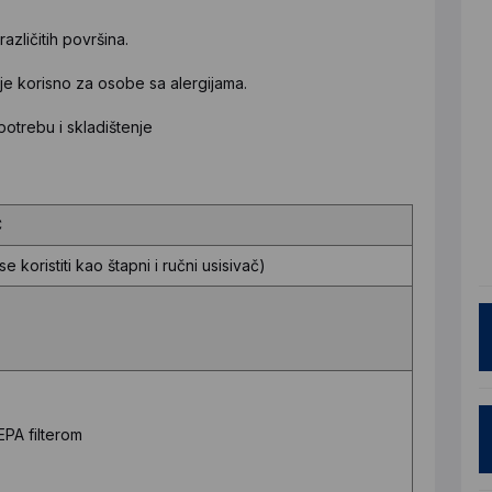
azličitih površina.
 je korisno za osobe sa alergijama.
otrebu i skladištenje
C
e koristiti kao štapni i ručni usisivač)
HEPA filterom