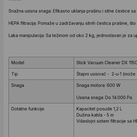
Snažna usisna snaga: Efikasno uklanja prašinu i sitne čestice sa r
HEPA filtracija: Pomaže u zadržavanju sitnih čestica prašine, što
Laka manipulacija: Sa težinom od oko 2 kg, jednostavan je za up
Model
Stick Vacuum Cleaner DX 115
Tip
Štapni usisivač - 2-u-1 (može s
Snaga
Snaga motora: 600 W
Usisna snaga: Do 14.000 Pa
Dotatne funkcije
Kapacitet posude 1,2 L
Dužina kabla - 5 m
Višeslojni sistem filtracije sa 