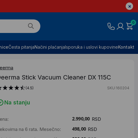
0
nice
Česta pitanja
Načini plaćanja
Isporuka i uslovi kupovine
Kontakt
eerma
eerma Stick Vacuum Cleaner DX 115C
(4.5)
SKU:160204
Na stanju
ena:
RSD
ekovima na 6 rata. Mesečno:
RSD