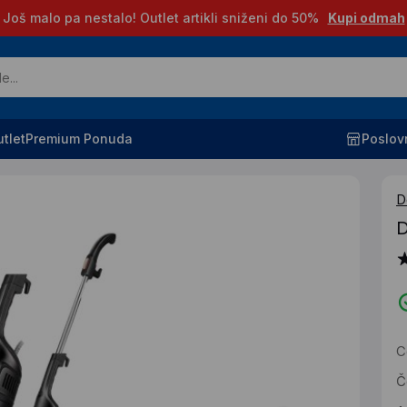
Još malo pa nestalo! Outlet artikli sniženi do 50%
Kupi odmah
tlet
Premium Ponuda
Poslov
D
D
C
Č