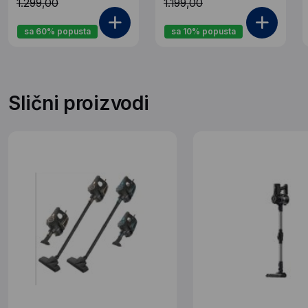
1.299,00
1.199,00
sa 60% popusta
sa 10% popusta
Slični proizvodi