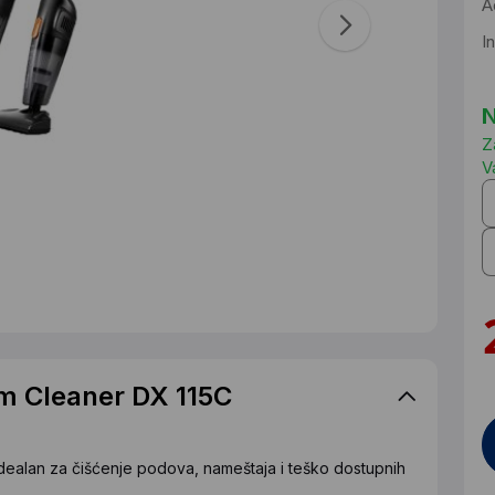
A
I
N
Z
V
m Cleaner DX 115C
 idealan za čišćenje podova, nameštaja i teško dostupnih