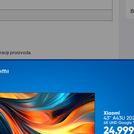
K
aciji proizvoda.