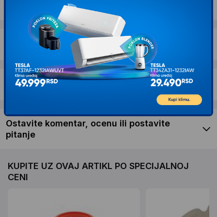
Dostava i povrat
Garancija
Recenzije kupaca
Ostavite komentar, ocenu ili postavite
pitanje
KUPITE UZ OVAJ ARTIKL PO SPECIJALNOJ
CENI