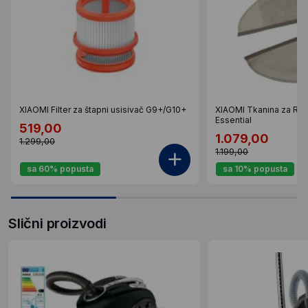
XIAOMI Filter za štapni usisivač G9+/G10+
XIAOMI Tkanina za Rob
Essential
519,00
1.079,00
1.299,00
1.199,00
sa 60% popusta
sa 10% popusta
Slični proizvodi