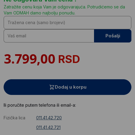
Zatražite cenu koja Vam je odgovarajuća. Potrudićemo se da
Vam ODMAH damo najbolju ponudu.
Pošalji
RSD
Dodaj u korpu
Ili poručite putem telefona ili email-a:
Fizička lica
011.41.42.720
011.41.42.721