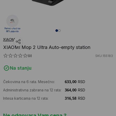
Pomoć u kući sa
88% popusta
XIAOMI
XIAOMI Mop 2 Ultra Auto-empty station
(0)
SKU:155183
Na stanju
Čekovima na 6 rata. Mesečno:
RSD
Administrativna zabrana na 12 rata:
RSD
Intesa karticama na 12 rata:
RSD
Ne odgovara Vam cena ?