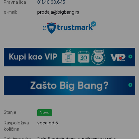
Pravna lica
011.40.60.645
e-mail:
prodaja@bigbang.rs
Stanje
Novo
Raspoloživa
veća od 5
količina
Rok isporuke
2 do 5 radnih dana, a najkasnije u roku