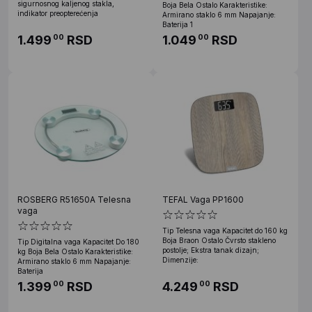
sigurnosnog kaljenog stakla,
Boja Bela Ostalo Karakteristike:
indikator preopterećenja
Armirano staklo 6 mm Napajanje:
Baterija 1
1.499
RSD
1.049
RSD
00
00
ROSBERG R51650A Telesna
TEFAL Vaga PP1600
vaga
Tip Telesna vaga Kapacitet do 160 kg
Boja Braon Ostalo Čvrsto stakleno
Tip Digitalna vaga Kapacitet Do 180
postolje; Ekstra tanak dizajn;
kg Boja Bela Ostalo Karakteristike:
Dimenzije:
Armirano staklo 6 mm Napajanje:
Baterija
1.399
RSD
4.249
RSD
00
00