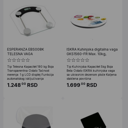
ESPERANZA EBS008K
ISKRA Kuhinjska digitalna vaga
TELESNA VAGA
GKS1560-FR Max. 10kg,
Tip Telesna Kapacitet 180 kg Boja
Tip Kuhinjska Kapacitet 5kg Boja
Transparentna Ostalo Tačnost
Bela Ostalo ISKRA kuhinjska vaga
merenja: 1 g LCD displej Funkcija
sa ukrasnim dezenom ploče Kaljena
automatskog isključivanja
staklena površina
1.248
RSD
1.699
RSD
00
00