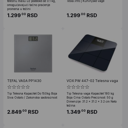
telesnu masu uz podeoke od 0.1 kg,
Tesla.info | Kuhinjske vage
omogućavajući tačno praćenje
promena u težini
1.299
RSD
1.299
RSD
00
00
TEFAL VAGA PP1430
VOX PW 447-02 Telesna vaga
Tip Telesna Kapacitet Do 150kg Boja
Tip Telesna vaga Kapacitet 180 kg
Siva Ostalo / Zakonska saobraznost
Boja Crna Ostalo Preciznost: 50 g
Dimenzije: 31.2 x 31.2 x 3.2 cm Neto
težina:
2.849
RSD
1.349
RSD
00
00