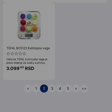
TEFAL BC5122 Kuhinjska vaga
Odlicna TEFAL kuhinjska vaga je
pravo resenje za svaku kuhinju.
3.099
RSD
00
<
1
2
3
4
5
>
>>