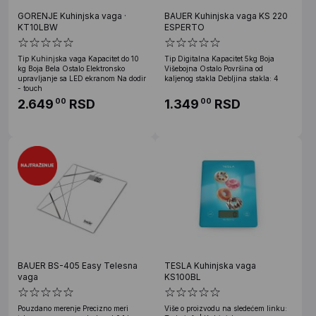
GORENJE Kuhinjska vaga ·
BAUER Kuhinjska vaga KS 220
KT10LBW
ESPERTO
Tip Kuhinjska vaga Kapacitet do 10
Tip Digitalna Kapacitet 5kg Boja
kg Boja Bela Ostalo Elektronsko
Višebojna Ostalo Površina od
upravljanje sa LED ekranom Na dodir
kaljenog stakla Debljina stakla: 4
- touch
2.649
RSD
1.349
RSD
00
00
BAUER BS-405 Easy Telesna
TESLA Kuhinjska vaga
vaga
KS100BL
Pouzdano merenje Precizno meri
Više o proizvodu na sledećem linku: