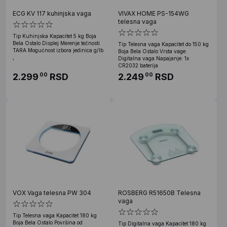
ECG KV 117 kuhinjska vaga
VIVAX HOME PS-154WG
telesna vaga
Tip Kuhinjska Kapacitet 5 kg Boja
Bela Ostalo Displej Merenje tečnosti
Tip Telesna vaga Kapacitet do 150 kg
TARA Mogućnost izbora jedinica g/lb
Boja Bela Ostalo Vrsta vage:
,
Digitalna vaga Napajanje: 1x
CR2032 baterija
2.299
RSD
2.249
RSD
00
00
VOX Vaga telesna PW 304
ROSBERG R51650B Telesna
vaga
Tip Telesna vaga Kapacitet 180 kg
Boja Bela Ostalo Površina od
Tip Digitalna vaga Kapacitet 180 kg