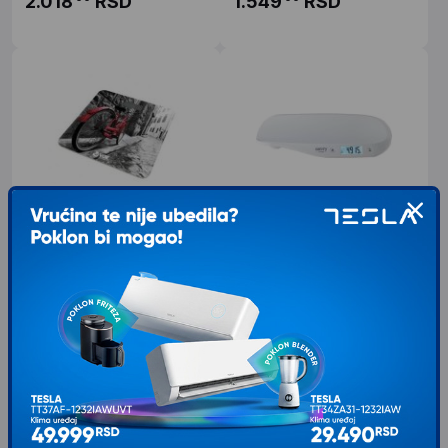
2.018
RSD
1.549
RSD
VOX PW 546-02
CAMRY CR8185
Tip Telesna Kapacitet 180 kg Boja
Tip Vaga za bebu Kapacitet Kapacitet:
Siva Ostalo Preciznost 100 g
20 kg Boja Bela Ostalo Opseg težine:
LCD/LED displej LCD Izbor
50-20 kg Jedinica mere: kg, lb
(konverzija) jedinica
Opremljen
1.499
RSD
3.784
RSD
00
00