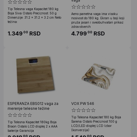
vaga
Tip Telesna vaga Kapacitet 180 kg
Boja Siva Ostalo Preciznost: 50 g
Aeno pametna vaga ima visoku
Dimenzije: 31.2 x 31.2 x 3.2 cm Neto
nosivost do 180 kg. Ekran u boji koji
težina:
pruža jasan i sveobuhvatan prikaz
zdravstvenih
1.349
RSD
4.799
RSD
00
00
ESPERANZA EBS012 vaga za
VOX PW 546
merenje telesne težine
Tip Telesna Kapacitet 180 kg Boja
Šarena Ostalo Preciznost 100 g
Tip Telesna Kapacitet 180kg Boja
LCD/LED displej LCD Izbor
Braon Ostalo LCD displej 2 x AAA
(konverzija)
baterije Garancija
00
00