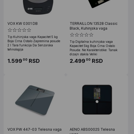
VOX KW 0301 DB
TERRAILLON 13528 Classic
Black, Kuhinjska vaga
Tip Kuhinjska vaga Kapacitet 5 kg
Boja Crna Ostalo Zapremina posude
Tip Digitalna kuhinjska vaga
2 l Tara funkcija Da Senzorska
Kapacitet 5kg Boja Crna Ostalo
tehnologija
Posuda: Ne Karakteristike: Tanak
dizajn stakla Veliki
1.599
RSD
2.499
RSD
00
00
VOX PW 447-03 Telesna vaga
AENO ABS0002S Telesna