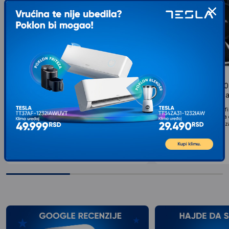
E-GREEN Ventilator za kuæište
DEEPCOOL XFAN80
80x80x25mm na molex, crni
ventilator hydro be
21CFM 20dBa
Tip Ventilator Specifikacija Ventilator za kućište
Tip kuler za kuciste Specifi
80x80x25mm...
crni ventilator Mala brzina 
399
RSD
osigurao tihi rad Primena za
00
399
RSD
00