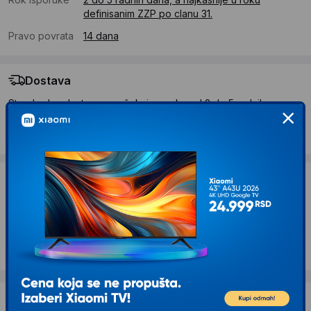
definisanim ZZP po clanu 31.
Pravo povrata
14 dana
Dostava
Standardna dostava se očekuje u roku od 2 do 5 radnih
dana
Troskovi dostave 490 RSD
Želite li ponudu za firmu?
Kontaktirajte nas
Opis proizvoda BEKO Ventilator EFS 6700 B
Dostava i povrat