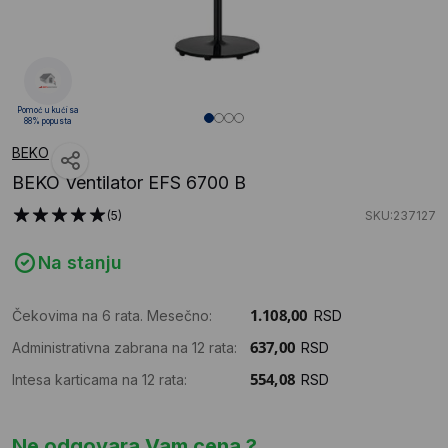
Pomoć u kući sa
88% popusta
BEKO
BEKO Ventilator EFS 6700 B
(5)
SKU:237127
Na stanju
Čekovima na 6 rata. Mesečno:
RSD
Administrativna zabrana na 12 rata:
RSD
Intesa karticama na 12 rata:
RSD
Ne odgovara Vam cena ?