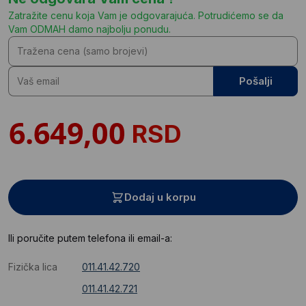
Zatražite cenu koja Vam je odgovarajuća. Potrudićemo se da
Vam ODMAH damo najbolju ponudu.
Pošalji
RSD
Dodaj u korpu
Ili poručite putem telefona ili email-a:
Fizička lica
011.41.42.720
011.41.42.721