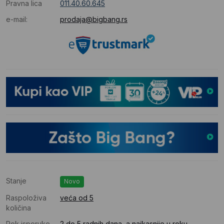
Pravna lica
011.40.60.645
e-mail:
prodaja@bigbang.rs
Stanje
Novo
Raspoloživa
veća od 5
količina
Rok isporuke
2 do 5 radnih dana, a najkasnije u roku