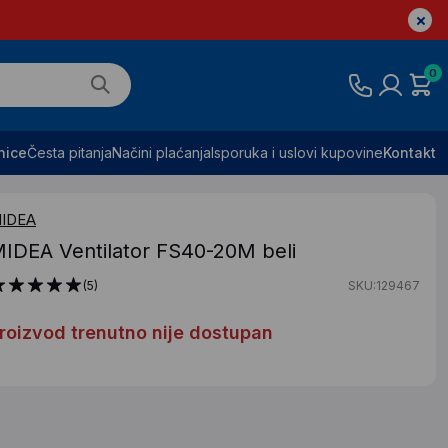
0
nice
Česta pitanja
Načini plaćanja
Isporuka i uslovi kupovine
Kontakt
IDEA
IDEA Ventilator FS40-20M beli
(5)
SKU:129467
roizvod trenutno nije dostupan