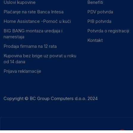
Uslovi kupovine
Benefiti
Plaćanje na rate Banca Intesa
PDV potvrda
Home Assistance -Pomoć u kući
PIB potvrda
BIG BANG montaza uredjaja i
Potvrda o registraciji
namestaja
Kontakt
Prodaja firmama na 12 rata
Kupovina bez brige uz povrat u roku
od 14 dana
Prijava reklamacije
Copyright © BC Group Computers d.o.o. 2024