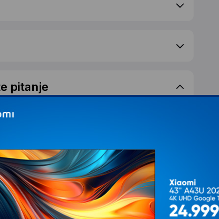
e pitanje
ovanja, za razliku od drugih koji nisu ni jeftiniji od
e, gledate TV...