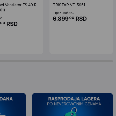
ći Ventilator FS 40 R
TRISTAR VE-5951
01)
Tip: Klasičan...
6.899
RSD
00
n...
RSD
00