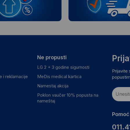
Prij
Ne propusti
LG 2 + 3 godine sigurnosti
Prijavite
 i reklamacije
MeDis medical kartica
popustim
Namestaj akcija
Poklon vaučer 10% popusta na
nameštaj
Pomoć 
011.4