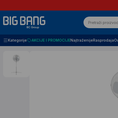
Kategorije
AKCIJE I PROMOCIJE
Najtraženije
Rasprodaja
Ou
Početna
Klimatizacija i grejanje
Ventilatori