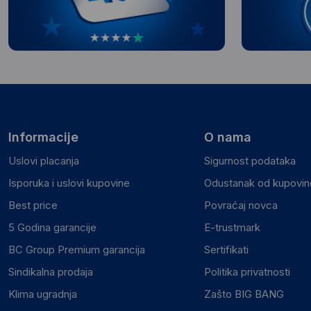
Informacije
O nama
Uslovi placanja
Sigurnost podataka
Isporuka i uslovi kupovine
Odustanak od kupovine
Best price
Povraćaj novca
5 Godina garancije
E-trustmark
BC Group Premium garancija
Sertifikati
Sindikalna prodaja
Politika privatnosti
Klima ugradnja
Zašto BIG BANG