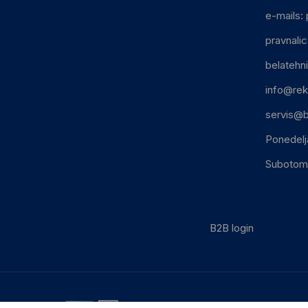
e-mails:
pravnali
belatehn
info@rek
servis@b
Ponedelj
Subotom:
B2B login