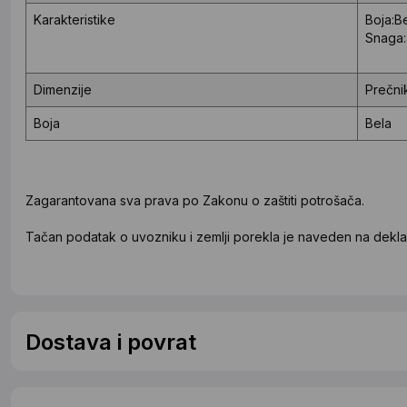
Karakteristike
Boja:B
Snaga
Dimenzije
Prečni
Boja
Bela
Zagarantovana sva prava po Zakonu o zaštiti potrošača.
Tačan podatak o uvozniku i zemlji porekla je naveden na deklar
Dostava i povrat