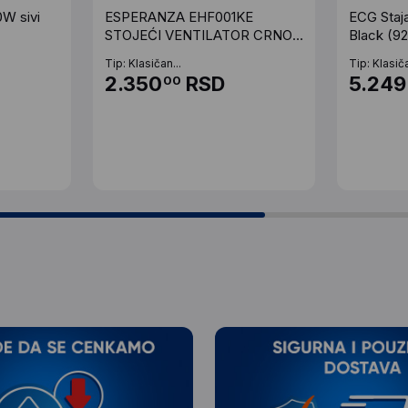
W sivi
ESPERANZA EHF001KE
ECG Staja
STOJEĆI VENTILATOR CRNO-
Black (92
SIVI
Tip: Klasičan...
Tip: Klasiča
2.350
RSD
5.249
00