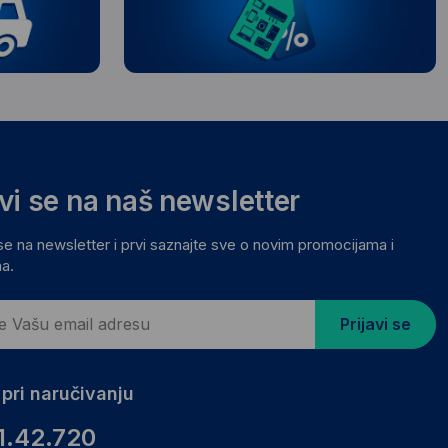
avi se na naš newsletter
 se na newsletter i prvi saznajte sve o novim promocijama i
a.
Prijavi se
pri naručivanju
1.42.720