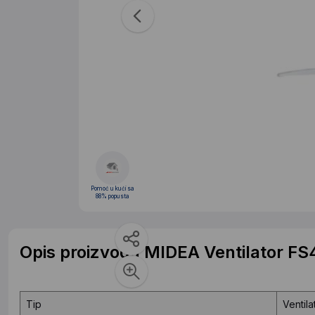
Pomoć u kući sa
88% popusta
Opis proizvoda MIDEA Ventilator FS
Tip
Ventila