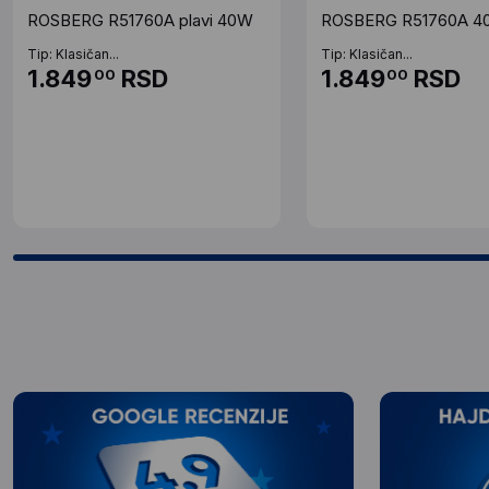
ROSBERG R51760A plavi 40W
ROSBERG R51760A 40
Tip: Klasičan...
Tip: Klasičan...
1.849
RSD
1.849
RSD
00
00