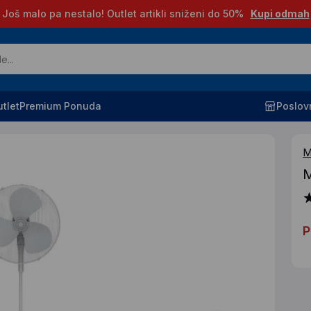
Još malo pa nestalo! Outlet artikli sniženi do 50%
Kupi odmah
tlet
Premium Ponuda
Poslov
M
M
P