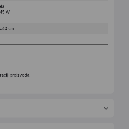
ela
:45 W
k:40 cm
aciji proizvoda.