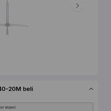
40-20M beli
tor stojeći