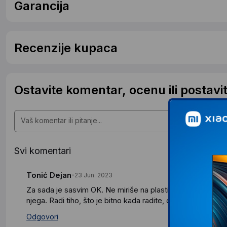
Garancija
Recenzije kupaca
Ostavite komentar, ocenu ili postavit
Svi komentari
Tonić Dejan
23 Jun. 2023
Za sada je sasvim OK. Ne miriše na plastiku ni prilikom otpak
njega. Radi tiho, što je bitno kada radite, odmarate, spavat
Odgovori