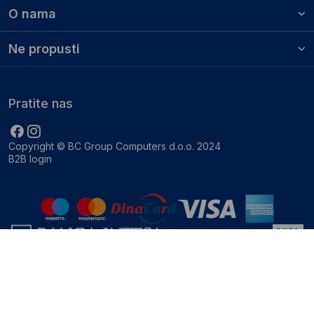
O nama
Ne propusti
Pratite nas
Copyright © BC Group Computers d.o.o. 2024
B2B login
0.131