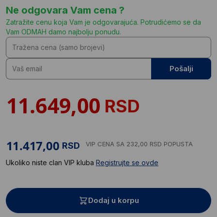
Ne odgovara Vam cena ?
Zatražite cenu koja Vam je odgovarajuća. Potrudićemo se da
Vam ODMAH damo najbolju ponudu.
Pošalji
RSD
VIP CENA
SA 232,00 RSD POPUSTA
RSD
Ukoliko niste clan VIP kluba
Registrujte se ovde
Dodaj u korpu