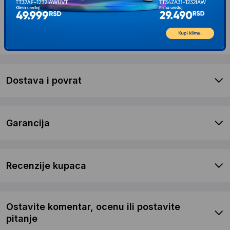
Opis proizvoda TP LINK VIGI C340(2.8mm)
(UN) 4MP Outdoor Full-Color Bullet Network
kamera
Dostava i povrat
Garancija
Recenzije kupaca
Ostavite komentar, ocenu ili postavite
pitanje