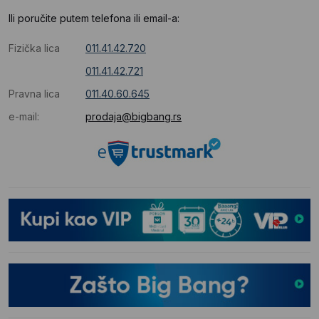
Ili poručite putem telefona ili email-a:
Fizička lica
011.41.42.720
011.41.42.721
Pravna lica
011.40.60.645
e-mail:
prodaja@bigbang.rs