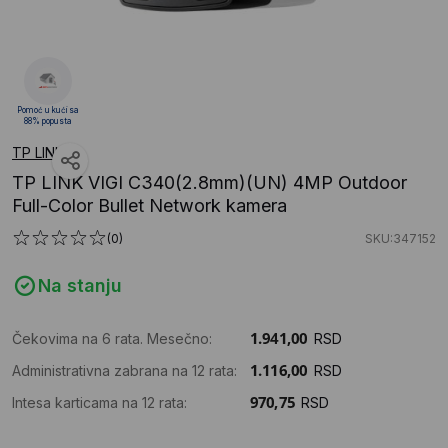
Pomoć u kući sa
88% popusta
TP LINK
TP LINK VIGI C340(2.8mm)(UN) 4MP Outdoor
Full-Color Bullet Network kamera
(0)
SKU:347152
Na stanju
Čekovima na 6 rata. Mesečno:
RSD
Administrativna zabrana na 12 rata:
RSD
Intesa karticama na 12 rata:
RSD