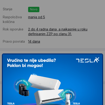
Stanje
Novo
Raspoloživa
manja od 5
količina
Rok isporuke
2 do 4 radna dana, a najkasnije u roku
definisanim ZZP po clanu 31.
Pravo povrata
14 dana
Dostava
Standardna dostava se očekuje u roku od 2 do 4 radna
dana
Troskovi dostave 490 RSD
Želite li ponudu za firmu?
Kontaktirajte nas