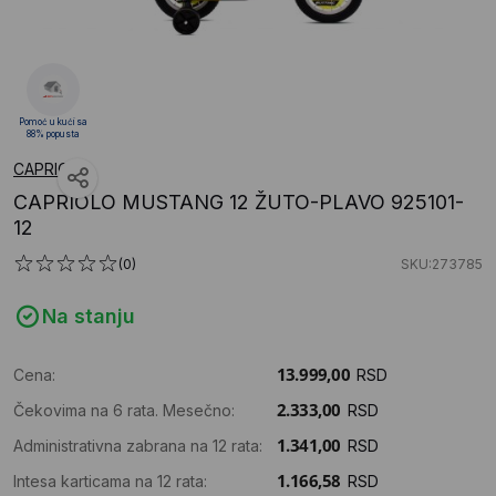
Pomoć u kući sa
88% popusta
CAPRIOLO
CAPRIOLO MUSTANG 12 ŽUTO-PLAVO 925101-
12
(0)
SKU:273785
Na stanju
Cena:
RSD
Čekovima na 6 rata. Mesečno:
RSD
Administrativna zabrana na 12 rata:
RSD
Intesa karticama na 12 rata:
RSD