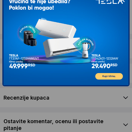
Kontaktirajte nas
Opis proizvoda CAPRIOLO MUSTANG 12
ŽUTO-PLAVO 925101-12
Dostava i povrat
Garancija
Recenzije kupaca
Ostavite komentar, ocenu ili postavite
pitanje