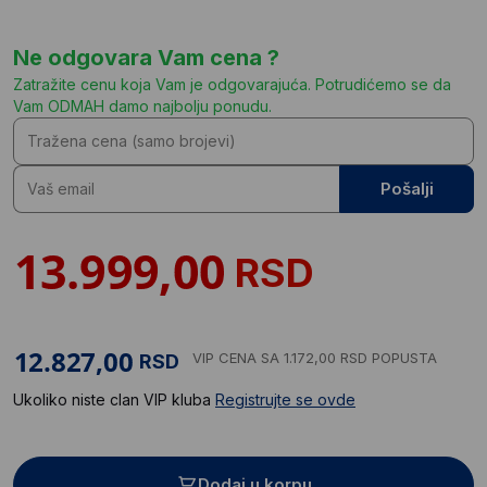
Ne odgovara Vam cena ?
Zatražite cenu koja Vam je odgovarajuća. Potrudićemo se da
Vam ODMAH damo najbolju ponudu.
Pošalji
RSD
VIP CENA
SA 1.172,00 RSD POPUSTA
RSD
Ukoliko niste clan VIP kluba
Registrujte se ovde
Dodaj u korpu