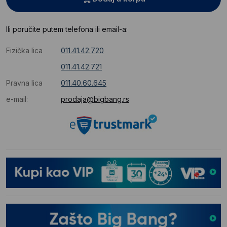
Ili poručite putem telefona ili email-a:
Fizička lica
011.41.42.720
011.41.42.721
Pravna lica
011.40.60.645
e-mail:
prodaja@bigbang.rs