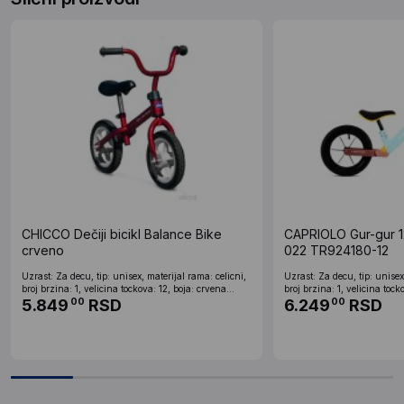
CHICCO Dečiji bicikl Balance Bike
CAPRIOLO Gur-gur 12
crveno
022 TR924180-12
Uzrast: Za decu, tip: unisex, materijal rama: celicni,
Uzrast: Za decu, tip: unisex
broj brzina: 1, velicina tockova: 12, boja: crvena...
broj brzina: 1, velicina tocko
5.849
RSD
6.249
RSD
00
00