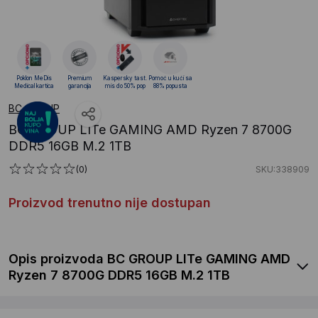
Poklon MeDis
Premium
Kaspersky tast.
Pomoć u kući sa
Medical kartica
garancija
mis do 50% pop
88% popusta
BC GROUP
BC GROUP LITe GAMING AMD Ryzen 7 8700G
DDR5 16GB M.2 1TB
(0)
SKU:338909
Proizvod trenutno nije dostupan
Opis proizvoda BC GROUP LITe GAMING AMD
Ryzen 7 8700G DDR5 16GB M.2 1TB