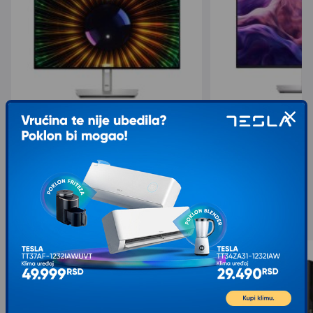
DELL U2424H IPS FHD 120Hz USB Type-C
DELL P2425H IPS FHD
22.830,00
17.660,00
24.549,00
18.990,00
sa 7% popusta
sa 7% popusta
Slični proizvodi