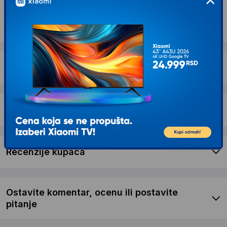
Opis proizvoda GIGABYTE BRI5H-10210 BRIX
Mini PC Intel i5-10210U 1.6 GHz (DES08988)
Dostava i povrat
Garancija
Recenzije kupaca
Ostavite komentar, ocenu ili postavite
pitanje