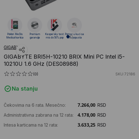
Poklon MeDis
Premium
Kaspersky tast.
Pomoć u kući sa
Medical kartica
garancija
mis do 50% pop
88% popusta
GIGABYTE
GIGABYTE BRI5H-10210 BRIX Mini PC Intel i5-
10210U 1.6 GHz (DES08988)
(0)
SKU:72186
Na stanju
Čekovima na 6 rata. Mesečno:
RSD
Administrativna zabrana na 12 rata:
RSD
Intesa karticama na 12 rata:
RSD