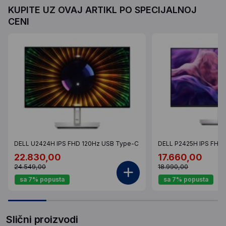
KUPITE UZ OVAJ ARTIKL PO SPECIJALNOJ
CENI
DELL U2424H IPS FHD 120Hz USB Type-C
DELL P2425H IPS FHD
22.830,00
17.660,00
24.549,00
18.990,00
sa 7% popusta
sa 7% popusta
Slični proizvodi