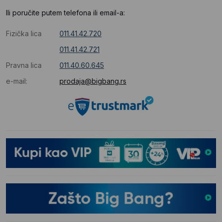
Ili poručite putem telefona ili email-a:
Fizička lica
011.41.42.720
011.41.42.721
Pravna lica
011.40.60.645
e-mail:
prodaja@bigbang.rs