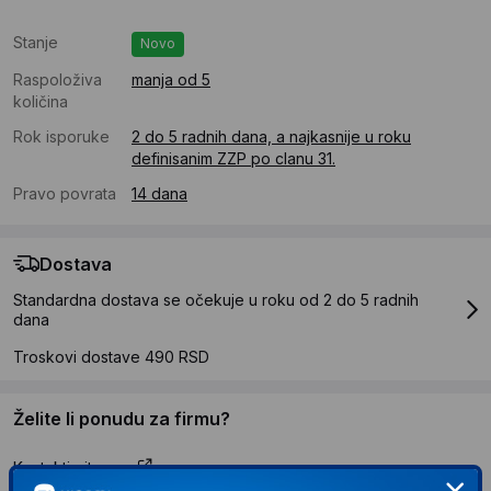
Stanje
Novo
Raspoloživa
manja od 5
količina
Rok isporuke
2 do 5 radnih dana, a najkasnije u roku
definisanim ZZP po clanu 31.
Pravo povrata
14 dana
Dostava
Standardna dostava se očekuje u roku od 2 do 5 radnih
dana
Troskovi dostave 490 RSD
Želite li ponudu za firmu?
Kontaktirajte nas