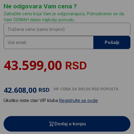
Ne odgovara Vam cena ?
Zatražite cenu koja Vam je odgovarajuća. Potrudićemo se da
Vam ODMAH damo najbolju ponudu.
Pošalji
RSD
VIP CENA
SA 991,00 RSD POPUSTA
RSD
Ukoliko niste clan VIP kluba
Registrujte se ovde
Dodaj u korpu