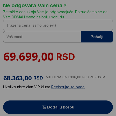
Ne odgovara Vam cena ?
Zatražite cenu koja Vam je odgovarajuća. Potrudićemo se da
Vam ODMAH damo najbolju ponudu.
Pošalji
RSD
VIP CENA
SA 1.336,00 RSD POPUSTA
RSD
Ukoliko niste clan VIP kluba
Registrujte se ovde
Dodaj u korpu