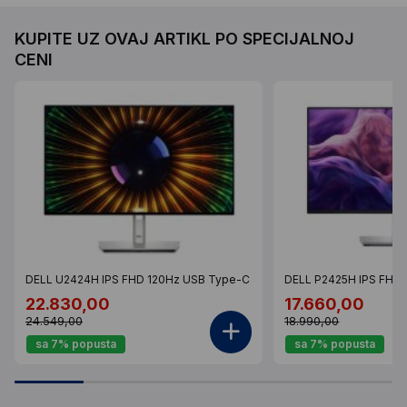
KUPITE UZ OVAJ ARTIKL PO SPECIJALNOJ
CENI
DELL U2424H IPS FHD 120Hz USB Type-C
DELL P2425H IPS FHD
22.830,00
17.660,00
24.549,00
18.990,00
sa 7% popusta
sa 7% popusta