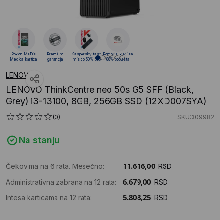
Poklon MeDis
Premium
Kaspersky tast.
Pomoć u kući sa
Medical kartica
garancija
mis do 50% pop
88% popusta
LENOVO
LENOVO ThinkCentre neo 50s G5 SFF (Black,
Grey) i3-13100, 8GB, 256GB SSD (12XD007SYA)
(0)
SKU:309982
Na stanju
Čekovima na 6 rata. Mesečno:
RSD
Administrativna zabrana na 12 rata:
RSD
Intesa karticama na 12 rata:
RSD