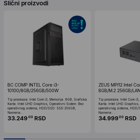
Slični proizvodi
BC COMP INTEL Core i3-
ZEUS MPI12 Intel C
10100/8GB/256GB/500W
8GB/M.2 256GB/LAN
WiFi/BT/HDMI/DP
Tip procesora: Intel Core i3, Memorija: 8GB, Graficka
Tip procesora: Intel Core i
Karta: Intel UHD Graphics, Operativni Sistem: Bez
Karta: Intel UHD Graphics,
operativnog sistema, HDD/SSD: SSD 256GB,
operativnog sistema, HDD
Namena:...
Namena:...
33.249
RSD
34.999
RSD
00
00