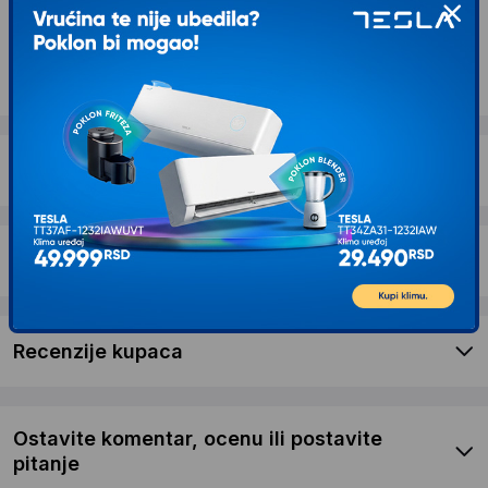
Opis proizvoda LENOVO ThinkCentre neo 50s
G5 SFF (Black, Grey) i3-13100, 8GB, 256GB
SSD (12XD007SYA)
Dostava i povrat
Garancija
Recenzije kupaca
Ostavite komentar, ocenu ili postavite
pitanje