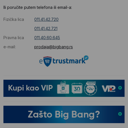
Ili poručite putem telefona ili email-a:
Fizička lica
011.41.42.720
011.41.42.721
Pravna lica
011.40.60.645
e-mail:
prodaja@bigbang.rs