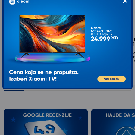
TRUST GXT 266 4-pack THUMB
TRUST GXT 267 4
GRIPS FOR PS5 (24170)
GRIPS XBOX (24174
Brand ‎Trust Gaming Product Dimensions ‎0.6 x 2 x
Brand ‎Trust Gaming Produc
2 cm; 3 Grams Item model number ‎24170
2 cm; 3 Grams Item model 
Manufacturer ‎Trust Series ‎GXT 266 Color...
Manufacturer ‎Trust Series 
599
RSD
599
RSD
00
00