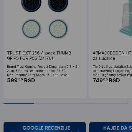
TRUST GXT 266 4-pack THUMB
ARMAGGEDDON HPX-
GRIPS FOR PS5 (24170)
za slušalice
Brand ‎Trust Gaming Product Dimensions ‎0.6 x 2 x
Tip Držači za slušalice Boj
2 cm; 3 Grams Item model number ‎24170
Jednostavnog i elegantnog 
Manufacturer ‎Trust Series ‎GXT 266 Color...
radni ili gaming prostor Pog
599
RSD
749
RSD
00
00