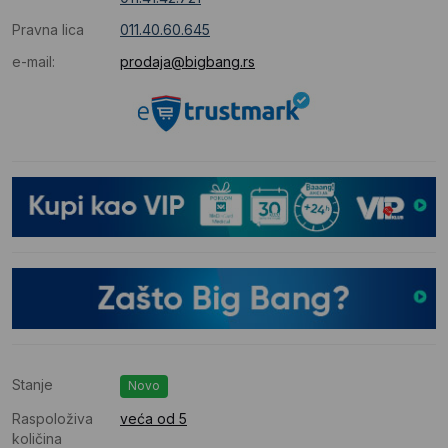
Pravna lica
011.40.60.645
e-mail:
prodaja@bigbang.rs
Stanje
Novo
Raspoloživa
veća od 5
količina