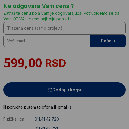
Ne odgovara Vam cena ?
Zatražite cenu koja Vam je odgovarajuća. Potrudićemo se da
Vam ODMAH damo najbolju ponudu.
Pošalji
RSD
Dodaj u korpu
Ili poručite putem telefona ili email-a:
Fizička lica
011.41.42.720
011.41.42.721