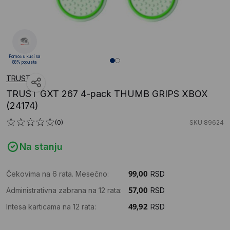
Pomoć u kući sa
88% popusta
TRUST
TRUST GXT 267 4-pack THUMB GRIPS XBOX
(24174)
(0)
SKU:89624
Na stanju
Čekovima na 6 rata. Mesečno:
RSD
Administrativna zabrana na 12 rata:
RSD
Intesa karticama na 12 rata:
RSD