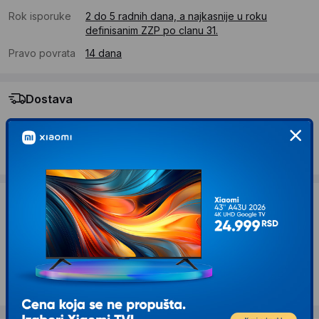
Rok isporuke
2 do 5 radnih dana, a najkasnije u roku
definisanim ZZP po clanu 31.
Pravo povrata
14 dana
Dostava
Standardna dostava se očekuje u roku od 2 do 5 radnih
dana
Troskovi dostave 490 RSD
Želite li ponudu za firmu?
Kontaktirajte nas
Opis proizvoda TRUST GXT 267 4-pack
THUMB GRIPS XBOX (24174)