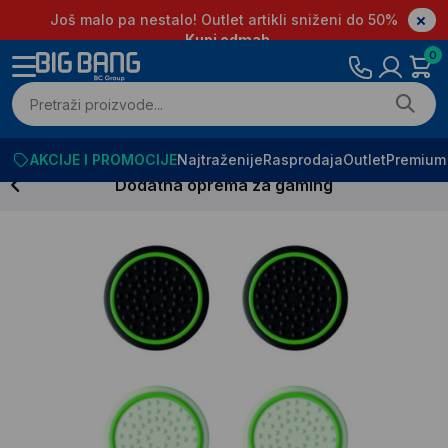
Još malo pa nestalo! Outlet artikli sniženi do 50%
Kupi odmah
0
AKCIJE I PROMOCIJE
Najtraženije
Rasprodaja
Outlet
Premium
Dodatna oprema za gaming