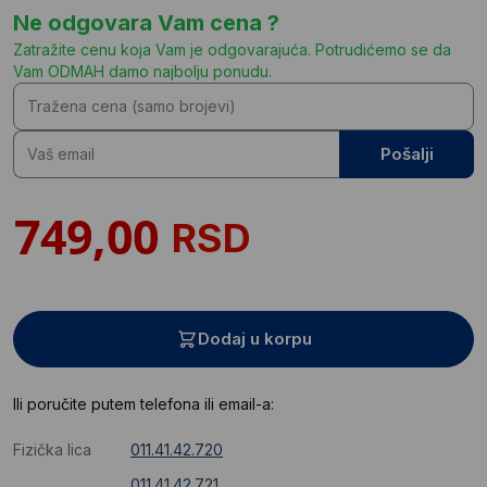
Ne odgovara Vam cena ?
Zatražite cenu koja Vam je odgovarajuća. Potrudićemo se da
Vam ODMAH damo najbolju ponudu.
Pošalji
RSD
Dodaj u korpu
Ili poručite putem telefona ili email-a:
Fizička lica
011.41.42.720
011.41.42.721