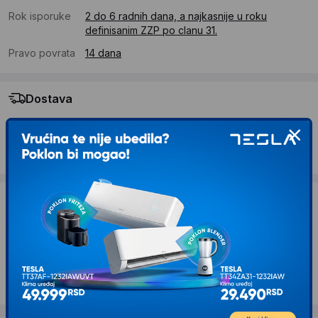
Rok isporuke
2 do 6 radnih dana, a najkasnije u roku
definisanim ZZP po clanu 31.
Pravo povrata
14 dana
Dostava
Standardna dostava se očekuje u roku od 2 do 6 radnih
dana
Troskovi dostave 490 RSD
Želite li ponudu za firmu?
Kontaktirajte nas
Opis proizvoda ARMAGGEDDON HPX-100
Roze Držač za slušalice