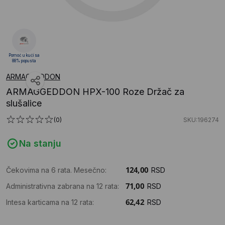
Pomoć u kući sa
88% popusta
ARMAGGEDDON
ARMAGGEDDON HPX-100 Roze Držač za
slušalice
(0)
SKU:196274
Na stanju
Čekovima na 6 rata. Mesečno:
RSD
Administrativna zabrana na 12 rata:
RSD
Intesa karticama na 12 rata:
RSD