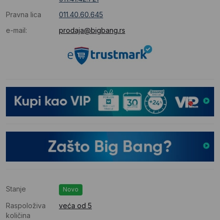
Pravna lica
011.40.60.645
e-mail:
prodaja@bigbang.rs
Stanje
Novo
Raspoloživa
veća od 5
količina