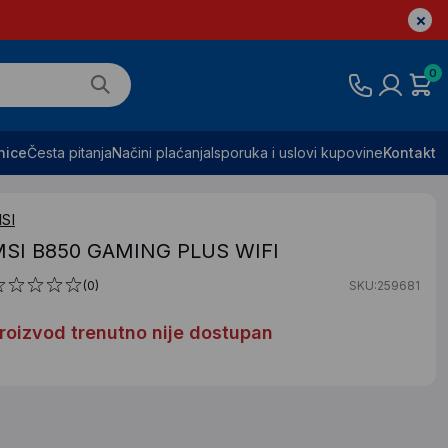
0
nice
Česta pitanja
Načini plaćanja
Isporuka i uslovi kupovine
Kontakt
SI
SI B850 GAMING PLUS WIFI
(0)
SKU:259681
roizvod trenutno nije dostupan