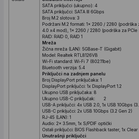
SATA priključci (ukupno): 4
SATA priključci: SATA III 6Gbps
Broj M.2 slotova: 3
Podržani M.2 formati: 1x 2260 / 2280 (podrška 
4.0 x4 mod), 1x 2260 / 2280 (podrška za PCIe
RAID: RAID 0, RAID 1
Mreža
Žična mreža (LAN): 5GBase-T (Gigabit)
Model: Realtek RTL8126VB
Wi-Fi standard: Wi-Fi 7 (802.11be)
Bluetooth verzija: 5.4
Priključci na zadnjem panelu
Broj DisplayPort priključaka: 1
DisplayPort priključci: 1x DisplayPort 1.2
Ukupno USB priključaka: 8
Ukupno USB-C priključak: 2
USB-A priključci: 4x USB 2.0, 1x USB 10Gbps (3
USB-C priključci: 2x USB 10Gbps (3.2 Gen 2)
RJ-45 (LAN): 1
Audio: 2x 3.5mm, 1x S/PDIF optički
Ostali priključci: BIOS Flashback taster, 1x Cl
Unutrašnji priključci