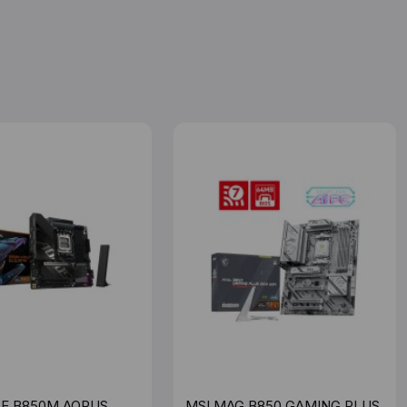
E B850M AORUS
MSI MAG B850 GAMING PLUS