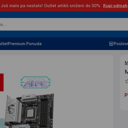
Još malo pa nestalo! Outlet artikli sniženi do 50%
Kupi odmah
tlet
Premium Ponuda
Poslov
M
M
P