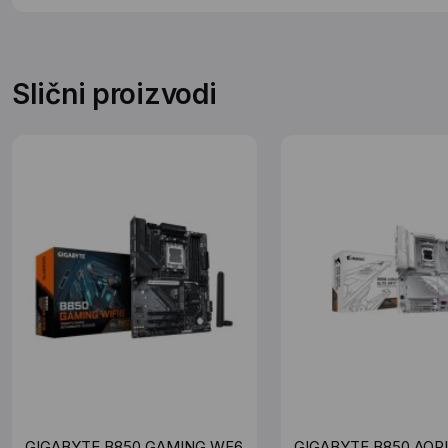
Slični proizvodi
GIGABYTE B850 GAMING WF6
GIGABYTE B850 AOR