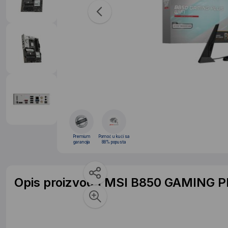
Premium
Pomoć u kući sa
garancija
88% popusta
Opis proizvoda MSI B850 GAMING P