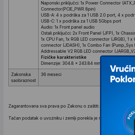
Naponski priključci: 1x Power Connector (AT
Connector(PCIE_PWR 8pin)
USB-A: 4 x podrška za 1 USB 2.0 port, 4 x pod
USB-C: 1 x podrška za 1 USB 5Gbps port
Audio: 1x Front panel audio
Ostali priključci: 2x Front Panel (JFP), 1x Chas
1x CPU Fan, 1x RGB LED connector (JRGB), 1 x 
connector (JDASH), 1x Combo Fan (Pump_Sys F
Addressable V2 RGB LED connector (JARGB_V
Fizičke karakteristike
Dimenzije: 304.8 x 243.84 mm
Zakonska
36 meseci
saobraznost
Zagarantovana sva prava po Zakonu o zaštiti potrošača.
Tačan podatak o uvozniku i zemlji porekla je naveden na deklar