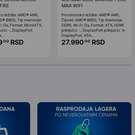
FI6E
MAX WIFI
o ležište: AMD® AM5,
Procesorsko ležište: AMD® AM5,
D® B850, Tip memorije:
Čipset: AMD® B850, Tip memorije:
i: Da, Format: MicroATX,
DDR5, Wi-Fi: Da, Format: ATX, HDMI
učci: -, DisplayPort
priključci: -, DisplayPort priključci: 1x
x...
DisplayPort, VGA...
9
RSD
27.990
RSD
00
00