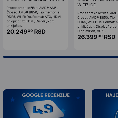
WIFI7 ICE
Procesorsko ležište: AMD® AM5,
Čipset: AMD® B850, Tip memorije:
Procesorsko ležište: AM
DDR5, Wi-Fi: Da, Format: ATX, HDMI
Čipset: AMD® B850, Tip m
priključci: 1x HDMI, DisplayPort
DDR5, Wi-Fi: Da, Format: 
priključci:...
priključci: -, DisplayPort pr
20.249
RSD
00
DisplayPort, VGA...
26.399
RSD
00