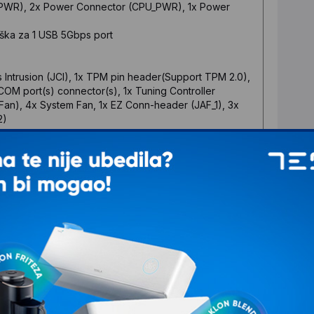
X_PWR), 2x Power Connector (CPU_PWR), 1x Power
rška za 1 USB 5Gbps port
sis Intrusion (JCI), 1x TPM pin header(Support TPM 2.0),
COM port(s) connector(s), 1x Tuning Controller
an), 4x System Fan, 1x EZ Conn-header (JAF_1), 3x
2)
aciji proizvoda.