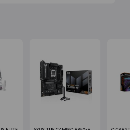
US ELITE
ASUS TUF GAMING B850-E
GIGABYT