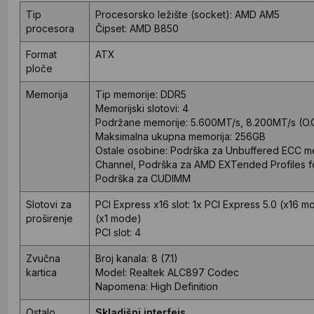
Tip
Procesorsko ležište (socket): AMD AM5
procesora
Čipset: AMD B850
Format
ATX
ploče
Memorija
Tip memorije: DDR5
Memorijski slotovi: 4
Podržane memorije: 5.600MT/s, 8.200MT/s (O.C
Maksimalna ukupna memorija: 256GB
Ostale osobine: Podrška za Unbuffered ECC 
Channel, Podrška za AMD EXTended Profiles 
Podrška za CUDIMM
Slotovi za
PCI Express x16 slot: 1x PCI Express 5.0 (x16 
proširenje
(x1 mode)
PCI slot: 4
Zvučna
Broj kanala: 8 (7.1)
kartica
Model: Realtek ALC897 Codec
Napomena: High Definition
Ostalo
Skladišni interfejs