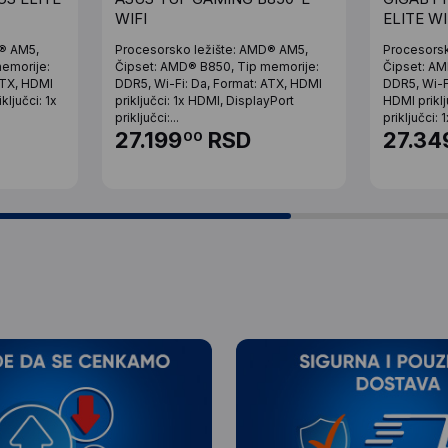
WIFI
ELITE WI
D® AM5,
Procesorsko ležište: AMD® AM5,
Procesorsk
emorije:
Čipset: AMD® B850, Tip memorije:
Čipset: AM
ATX, HDMI
DDR5, Wi-Fi: Da, Format: ATX, HDMI
DDR5, Wi-F
iključci: 1x
priključci: 1x HDMI, DisplayPort
HDMI priklj
priključci:...
priključci: 1
27.199
RSD
27.34
00