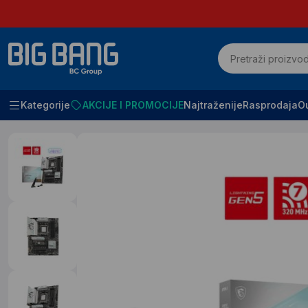
Kategorije
AKCIJE I PROMOCIJE
Najtraženije
Rasprodaja
Ou
Početna
Racunari i komponente
Maticne ploce AMD