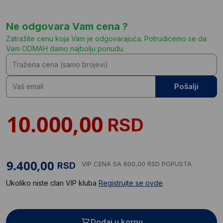
Ne odgovara Vam cena ?
Zatražite cenu koja Vam je odgovarajuća. Potrudićemo se da
Vam ODMAH damo najbolju ponudu.
Pošalji
RSD
VIP CENA
SA 600,00 RSD POPUSTA
RSD
Ukoliko niste clan VIP kluba
Registrujte se ovde
Dodaj u korpu