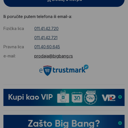
Ili poručite putem telefona ili email-a:
Fizička lica
011.41.42.720
011.41.42.721
Pravna lica
011.40.60.645
e-mail:
prodaja@bigbang.rs