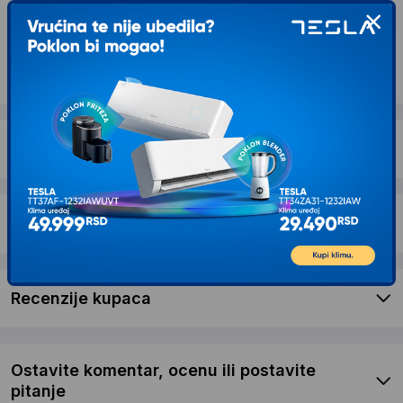
Kontaktirajte nas
Opis proizvoda PRIZMA Dental Yoga Bežični
oralni tuš za zube i desni
Dostava i povrat
Garancija
Recenzije kupaca
Ostavite komentar, ocenu ili postavite
pitanje