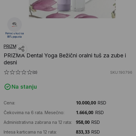
Pomoć u kući sa
88% popusta
PRIZMA
PRIZMA Dental Yoga Bežični oralni tuš za zube i
desni
(0)
SKU:190796
Na stanju
Cena:
RSD
Čekovima na 6 rata. Mesečno:
RSD
Administrativna zabrana na 12 rata:
RSD
Intesa karticama na 12 rata:
RSD