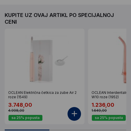
KUPITE UZ OVAJ ARTIKL PO SPECIJALNOJ
CENI
OCLEAN Električna četkica za zube Air 2
OCLEAN Interdentalni 
roze (1549)
W10 roze (1952)
3.748,00
1.236,00
4.998,00
1.649,00
sa 25% popusta
sa 25% popusta