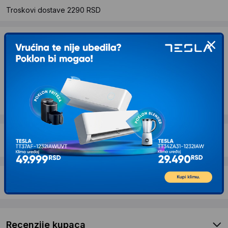
Troskovi dostave 2290 RSD
Želite li ponudu za firmu?
Kontaktirajte nas
Opis proizvoda CURVER Polica plus 75/5
CU241074
Dostava i povrat
Garancija
Recenzije kupaca