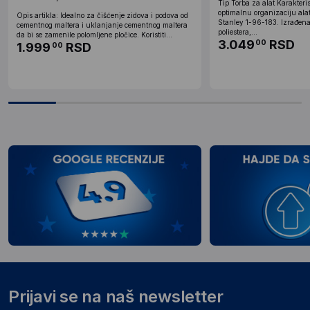
Tip Torba za alat Karakteri
optimalnu organizaciju alat
Opis artikla: Idealno za čišćenje zidova i podova od
Stanley 1-96-183. Izrađena
cementnog maltera i uklanjanje cementnog maltera
poliestera,...
da bi se zamenile polomljene pločice. Koristiti...
3.049
RSD
00
1.999
RSD
00
Prijavi se na naš newsletter