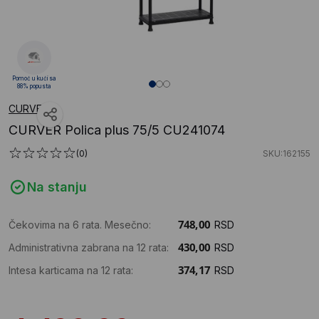
Pomoć u kući sa
88% popusta
CURVER
CURVER Polica plus 75/5 CU241074
(0)
SKU:162155
Na stanju
Čekovima na 6 rata. Mesečno:
RSD
Administrativna zabrana na 12 rata:
RSD
Intesa karticama na 12 rata:
RSD