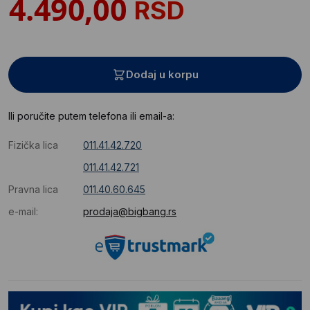
RSD
Dodaj u korpu
Ili poručite putem telefona ili email-a:
Fizička lica
011.41.42.720
011.41.42.721
Pravna lica
011.40.60.645
e-mail:
prodaja@bigbang.rs