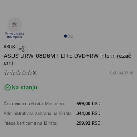
Pomoć u kući sa
88% popusta
ASUS
ASUS DRW-08D6MT LITE DVD±RW interni rezač
crni
(0)
SKU:349798
Na stanju
Čekovima na 6 rata. Mesečno:
RSD
Administrativna zabrana na 12 rata:
RSD
Intesa karticama na 12 rata:
RSD