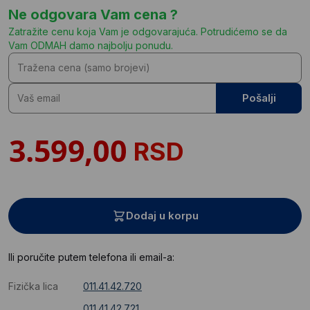
Ne odgovara Vam cena ?
Zatražite cenu koja Vam je odgovarajuća. Potrudićemo se da
Vam ODMAH damo najbolju ponudu.
Pošalji
RSD
Dodaj u korpu
Ili poručite putem telefona ili email-a:
Fizička lica
011.41.42.720
011.41.42.721