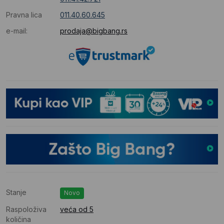
Pravna lica
011.40.60.645
e-mail:
prodaja@bigbang.rs
Stanje
Novo
Raspoloživa
veća od 5
količina