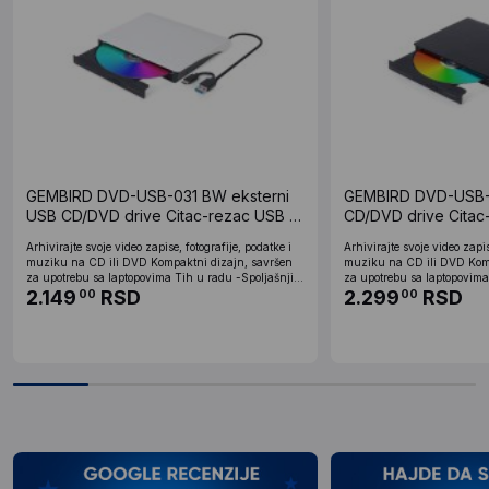
GEMBIRD DVD-USB-031 BW eksterni
GEMBIRD DVD-USB-0
USB CD/DVD drive Citac-rezac USB +
CD/DVD drive Citac
USB-C black-white
USB-C black
Arhivirajte svoje video zapise, fotografije, podatke i
Arhivirajte svoje video zapis
muziku na CD ili DVD Kompaktni dizajn, savršen
muziku na CD ili DVD Komp
za upotrebu sa laptopovima Tih u radu -Spoljašnji...
za upotrebu sa laptopovima 
2.149
RSD
2.299
RSD
00
00