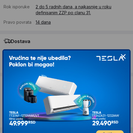
Rok isporuke
2 do 5 radnih dana, a najkasnije u roku
definisanim ZZP po clanu 31.
Pravo povrata
14 dana
Dostava
Standardna dostava se očekuje u roku od 2 do 5 radnih
dana
Troskovi dostave 490 RSD
Želite li ponudu za firmu?
Kontaktirajte nas
Opis proizvoda ASUS DRW-08D6MT LITE
DVD±RW interni rezač crni