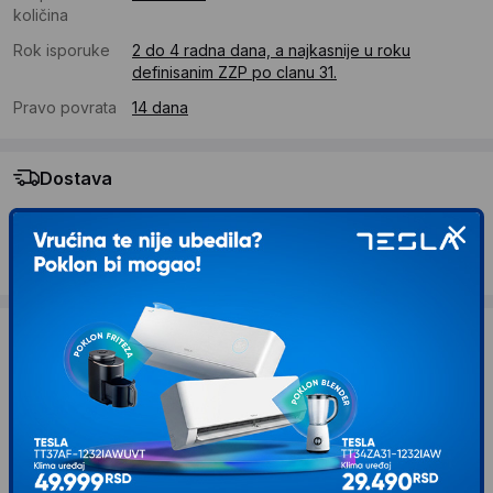
količina
Rok isporuke
2 do 4 radna dana, a najkasnije u roku
definisanim ZZP po clanu 31.
Pravo povrata
14 dana
Dostava
Standardna dostava se očekuje u roku od 2 do 4 radna
dana
Troskovi dostave 490 RSD
Želite li ponudu za firmu?
Kontaktirajte nas
Opis proizvoda DOLPHIN Papir Fotokopir
A4/80g m2/ 500 Lista za laser, inkjet i
fotokopir masine Ris papira (44387)