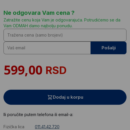
Ne odgovara Vam cena ?
Zatražite cenu koja Vam je odgovarajuća. Potrudićemo se da
Vam ODMAH damo najbolju ponudu.
Pošalji
RSD
Dodaj u korpu
Ili poručite putem telefona ili email-a:
Fizička lica
011.41.42.720