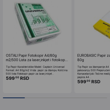
OSTALI Papir Fotokopir A4/80g
EUROBASIC Papir za
m2/500 Lista za laser,inkjet i fotokopir
80g
masine Ris papira
Tip Papir Karakteristike Model: Captain Universal
Tip Papir za štampanje A4 K
Format: A4 80g/m2 Vrsta: papir za štampu Količina:
pakovanju 500 Preporučen
500 lista Fotokopir papir za laser,inkjet...
Kanacelarijski Težine medi
599
RSD
papira A4...
00
599
RSD
00