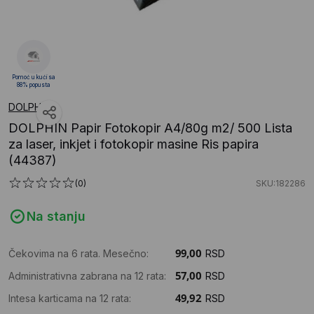
Pomoć u kući sa
88% popusta
DOLPHIN
DOLPHIN Papir Fotokopir A4/80g m2/ 500 Lista
za laser, inkjet i fotokopir masine Ris papira
(44387)
(0)
SKU:182286
Na stanju
Čekovima na 6 rata. Mesečno:
RSD
Administrativna zabrana na 12 rata:
RSD
Intesa karticama na 12 rata:
RSD