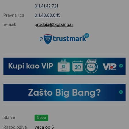
011.41.42.721
Pravna lica
011.40.60.645
e-mail:
prodaja@bigbang.rs
Stanje
Novo
Raspoloživa
veća od 5