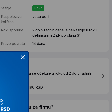
Stanje
Novo
Raspoloživa
veća od 5
količina
Rok isporuke
2 do 5 radnih dana, a najkasnije u roku
definisanim ZZP po clanu 31.
Pravo povrata
14 dana
Dostava
tandardna dostava se očekuje u roku od 2 do 5 radnih
ana
roskovi dostave 490 RSD
elite li ponudu za firmu?