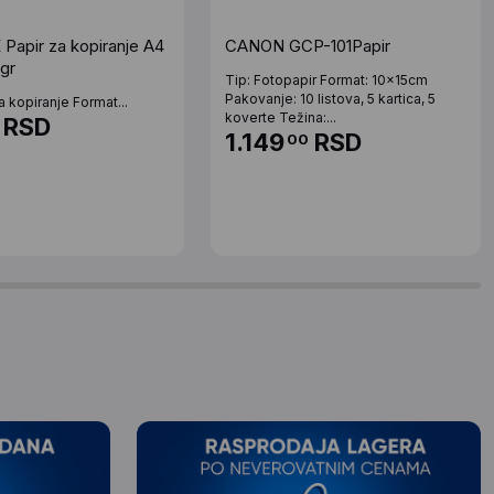
apir za kopiranje A4
CANON GCP-101Papir
gr
Tip: Fotopapir Format: 10x15cm
Pakovanje: 10 listova, 5 kartica, 5
a kopiranje Format...
koverte Težina:...
RSD
1.149
RSD
00