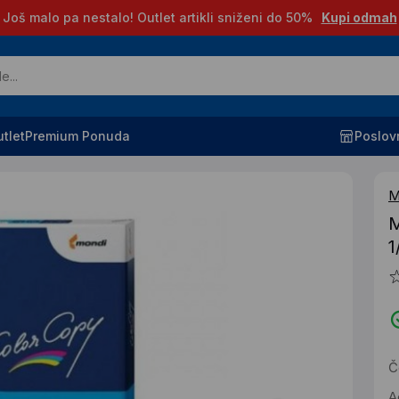
Još malo pa nestalo! Outlet artikli sniženi do 50%
Kupi odmah
tlet
Premium Ponuda
Poslov
M
M
1
Č
A