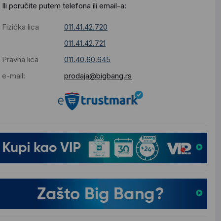
Ili poručite putem telefona ili email-a:
Fizička lica
011.41.42.720
011.41.42.721
Pravna lica
011.40.60.645
e-mail:
prodaja@bigbang.rs