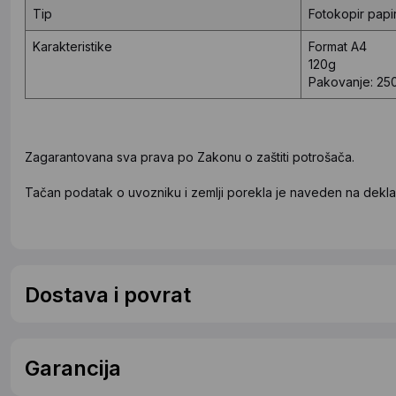
Tip
Fotokopir papi
Karakteristike
Format A4
120g
Pakovanje: 250
Zagarantovana sva prava po Zakonu o zaštiti potrošača.
Tačan podatak o uvozniku i zemlji porekla je naveden na deklar
Dostava i povrat
Garancija