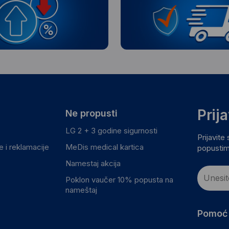
Prij
Ne propusti
LG 2 + 3 godine sigurnosti
Prijavite
 i reklamacije
MeDis medical kartica
popustim
Namestaj akcija
Poklon vaučer 10% popusta na
nameštaj
Pomoć 