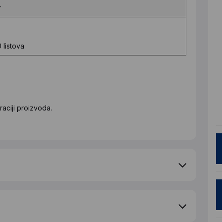
r
 listova
aciji proizvoda.