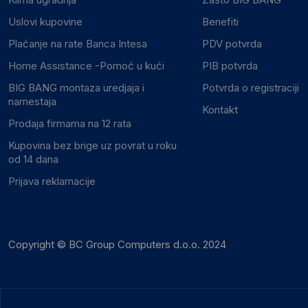
Uslovi kupovine
Benefiti
Plaćanje na rate Banca Intesa
PDV potvrda
Home Assistance -Pomoć u kući
PIB potvrda
BIG BANG montaza uredjaja i
Potvrda o registraciji
namestaja
Kontakt
Prodaja firmama na 12 rata
Kupovina bez brige uz povrat u roku
od 14 dana
Prijava reklamacije
Copyright © BC Group Computers d.o.o. 2024