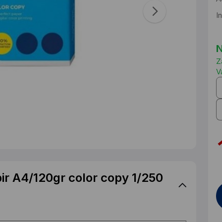
I
N
Z
V
ir A4/120gr color copy 1/250