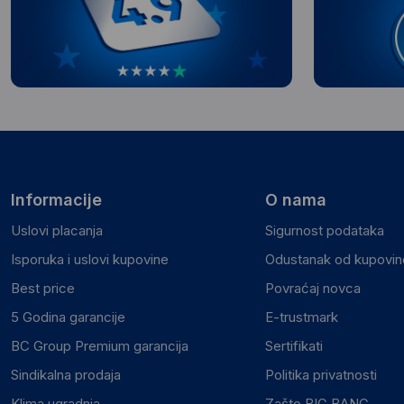
Informacije
O nama
Uslovi placanja
Sigurnost podataka
Isporuka i uslovi kupovine
Odustanak od kupovine
Best price
Povraćaj novca
5 Godina garancije
E-trustmark
BC Group Premium garancija
Sertifikati
Sindikalna prodaja
Politika privatnosti
Klima ugradnja
Zašto BIG BANG