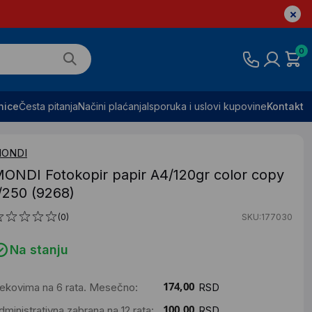
0
nice
Česta pitanja
Načini plaćanja
Isporuka i uslovi kupovine
Kontakt
ONDI
ONDI Fotokopir papir A4/120gr color copy
/250 (9268)
(0)
SKU:177030
Na stanju
ekovima na 6 rata. Mesečno:
RSD
dministrativna zabrana na 12 rata:
RSD