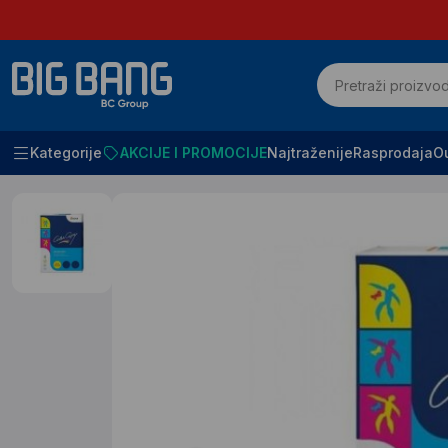
Kategorije
AKCIJE I PROMOCIJE
Najtraženije
Rasprodaja
Ou
Početna
Stampaci i potrošni materijal
Potrosni materijal