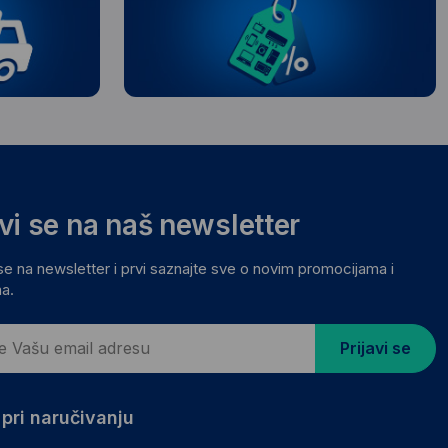
avi se na naš newsletter
 se na newsletter i prvi saznajte sve o novim promocijama i
a.
Prijavi se
pri naručivanju