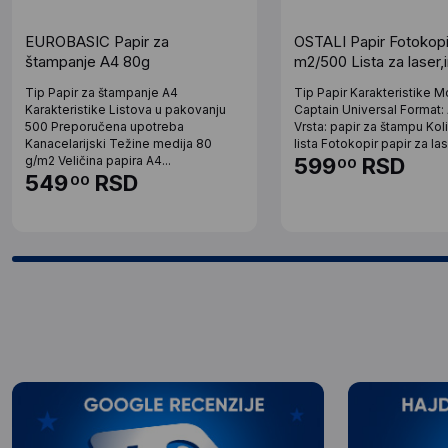
EUROBASIC Papir za
OSTALI Papir Fotokop
štampanje A4 80g
m2/500 Lista za laser,i
fotokopir masine Ris p
Tip Papir za štampanje A4
Tip Papir Karakteristike M
Karakteristike Listova u pakovanju
Captain Universal Format
500 Preporučena upotreba
Vrsta: papir za štampu Kol
Kanacelarijski Težine medija 80
lista Fotokopir papir za lase
g/m2 Veličina papira A4...
599
RSD
00
549
RSD
00