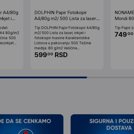
ir A4/80g
DOLPHIN Papir Fotokopir
NONAME P
nkjet i
A4/80g m2/ 500 Lista za laser,
Mondi 80
apira
inkjet i fotokopir masine Ris
odel:
Tip DOLPHIN Papir Fotokopir A4/80g
Tip Papir z
papira (44387)
: A4 80g/m2
m2/ 500 Lista za laser, inkjet i
749
00
ičina: 500
fotokopir masine Karakteristike
r,inkjet...
Listova u pakovanju: 500 Težine
medija: 80 g/m2 Veličina...
599
RSD
00