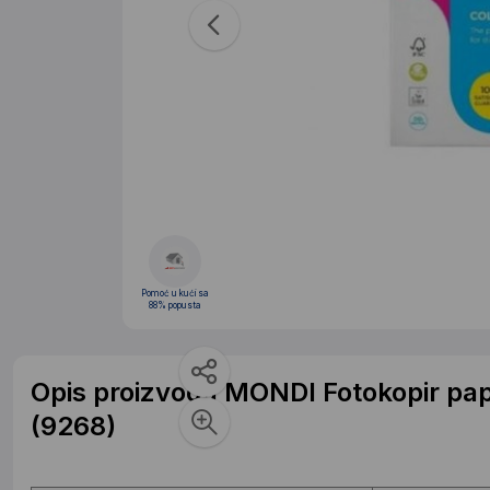
Pomoć u kući sa
88% popusta
Opis proizvoda MONDI Fotokopir pap
(9268)