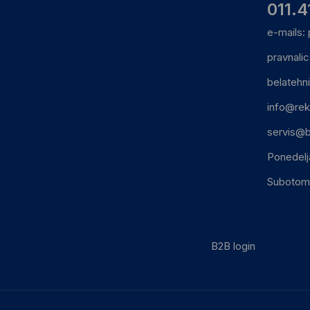
011.4
e-mails:
pravnali
belatehn
info@rek
servis@b
Ponedelj
Subotom:
B2B login