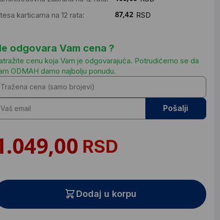
ntesa karticama na 12 rata:
RSD
e odgovara Vam cena ?
atražite cenu koja Vam je odgovarajuća. Potrudićemo se da
am ODMAH damo najbolju ponudu.
Pošalji
RSD
Dodaj u korpu