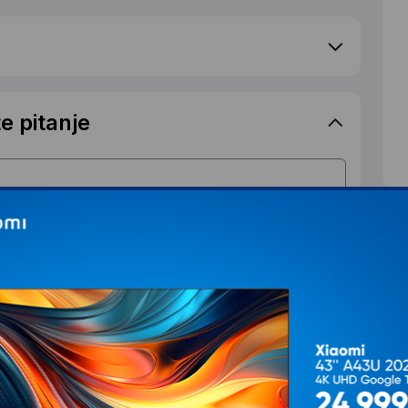
e pitanje
S
d
T
Ž