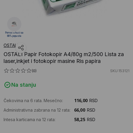
Pomoć u kući sa
88% popusta
OSTALI
OSTALI Papir Fotokopir A4/80g m2/500 Lista za
laser,inkjet i fotokopir masine Ris papira
(0)
SKU:153121
Na stanju
Čekovima na 6 rata. Mesečno:
RSD
Administrativna zabrana na 12 rata:
RSD
Intesa karticama na 12 rata:
RSD