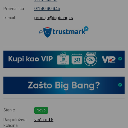
Pravna lica
011.40.60.645
e-mail:
prodaja@bigbang.rs
Stanje
Novo
Raspoloživa
veća od 5
količina