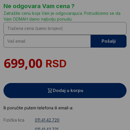
Ne odgovara Vam cena ?
Zatražite cenu koja Vam je odgovarajuća. Potrudićemo se da
Vam ODMAH damo najbolju ponudu.
Pošalji
RSD
Dodaj u korpu
Ili poručite putem telefona ili email-a:
Fizička lica
011.41.42.720
011.41.42.721