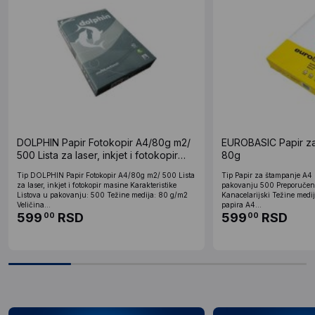
DOLPHIN Papir Fotokopir A4/80g m2/
EUROBASIC Papir za
500 Lista za laser, inkjet i fotokopir
80g
masine Ris papira (44387)
Tip DOLPHIN Papir Fotokopir A4/80g m2/ 500 Lista
Tip Papir za štampanje A4 K
za laser, inkjet i fotokopir masine Karakteristike
pakovanju 500 Preporučen
Listova u pakovanju: 500 Težine medija: 80 g/m2
Kanacelarijski Težine medi
Veličina...
papira A4...
599
RSD
599
RSD
00
00