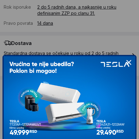
Rok isporuke
2 do 5 radnih dana, a najkasnije u roku
definisanim ZZP po clanu 31.
Pravo povrata
14 dana
Dostava
Standardna dostava se očekuje u roku od 2 do 5 radnih
dana
Troskovi dostave 490 RSD
Želite li ponudu za firmu?
Kontaktirajte nas
Opis proizvoda OSTALI Papir Fotokopir
A4/80g m2/500 Lista za laser,inkjet i
fotokopir masine Ris papira