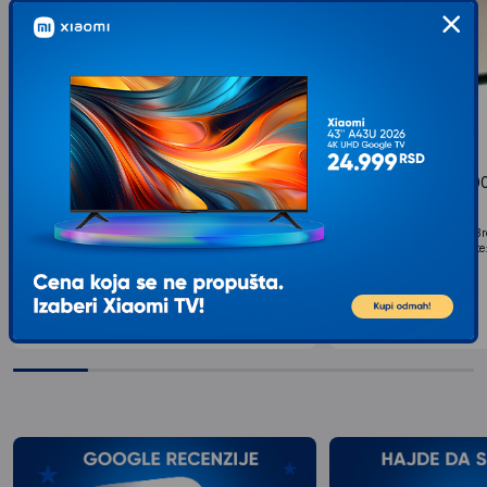
INTEL Core i5-14400F do 4.70GHz
INTEL Core i5-1240
Tray
4GHz Tray
Klasa procesora: Core i5, Broj jezgara procesora: 10
Klasa procesora: Core i5, Br
Cores, Procesorsko ležište: Intel® 1700, Grafika:...
SixCore, Procesorsko ležište
20.399
RSD
Intel® UHD Graphics...
00
20.949
RSD
00