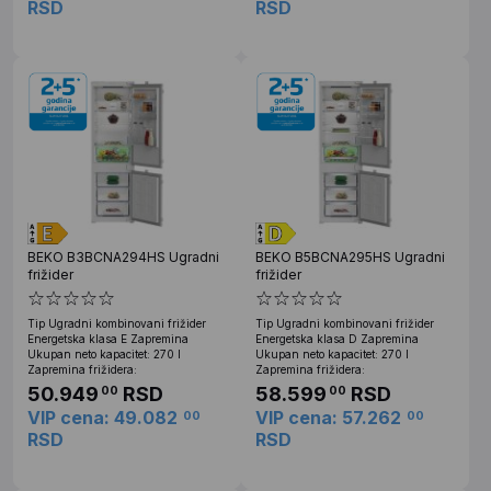
RSD
RSD
BEKO B3BCNA294HS Ugradni
BEKO B5BCNA295HS Ugradni
frižider
frižider
Tip Ugradni kombinovani frižider
Tip Ugradni kombinovani frižider
Energetska klasa E Zapremina
Energetska klasa D Zapremina
Ukupan neto kapacitet: 270 l
Ukupan neto kapacitet: 270 l
Zapremina frižidera:
Zapremina frižidera:
50.949
RSD
58.599
RSD
00
00
VIP cena: 49.082
VIP cena: 57.262
00
00
RSD
RSD