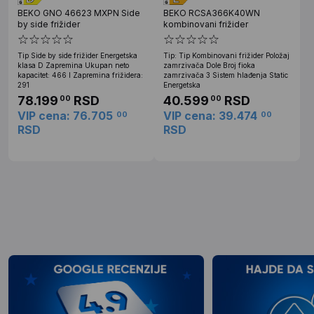
BEKO GNO 46623 MXPN Side
BEKO RCSA366K40WN
by side frižider
kombinovani frižider
Tip Side by side frižider Energetska
Tip: Tip Kombinovani frižider Položaj
klasa D Zapremina Ukupan neto
zamrzivača Dole Broj fioka
kapacitet: 466 l Zapremina frižidera:
zamrzivača 3 Sistem hlađenja Static
291
Energetska
78.199
RSD
40.599
RSD
00
00
VIP cena: 76.705
VIP cena: 39.474
00
00
RSD
RSD