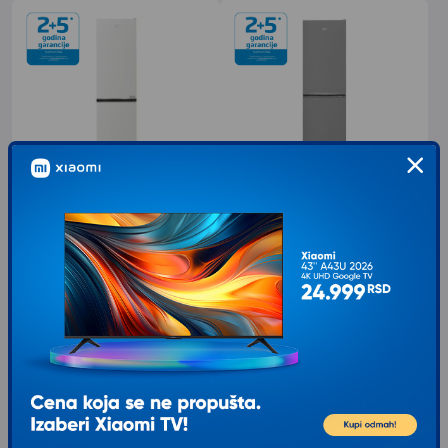
BEKO B1RCNA404W
BEKO B1RCNE364XB
Kombinovani frižider
kombinovani frižider
Tip: Kombinovani frižider Energetska
Tip: Kombinovani frižider Energetska
klasa: E Zapremina: Ukupna
klasa: E Potrošnja energije 0.677
zapremina: 355 l Zapremina
kWh/24h Zapremina: Zapremina
frižidera: 249 l Zapremina
366l
50.999
RSD
45.349
RSD
00
00
VIP cena: 49.831
VIP cena: 44.321
00
00
RSD
RSD