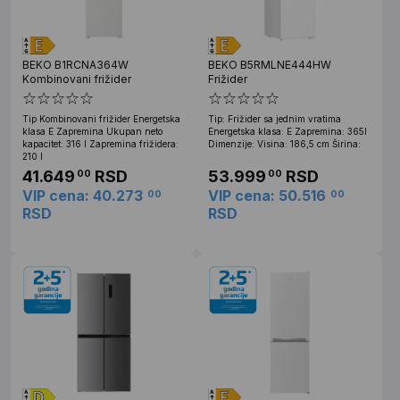
BEKO B1RCNA364W
BEKO B5RMLNE444HW
Kombinovani frižider
Frižider
Tip Kombinovani frižider Energetska
Tip: Frižider sa jednim vratima
klasa E Zapremina Ukupan neto
Energetska klasa: E Zapremina: 365l
kapacitet: 316 l Zapremina frižidera:
Dimenzije: Visina: 186,5 cm Širina:
210 l
41.649
RSD
53.999
RSD
00
00
VIP cena: 40.273
VIP cena: 50.516
00
00
RSD
RSD