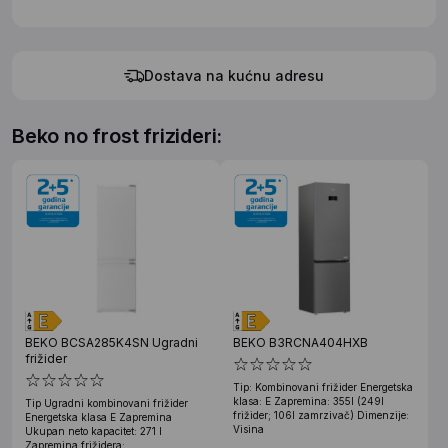
Dostava na kućnu adresu
Beko no frost frizideri:
BEKO BCSA285K4SN Ugradni
BEKO B3RCNA404HXB
frižider
Tip: Kombinovani frižider Energetska
klasa: E Zapremina: 355l (249l
Tip Ugradni kombinovani frižider
frižider; 106l zamrzivač) Dimenzije:
Energetska klasa E Zapremina
Visina
Ukupan neto kapacitet: 271 l
Zapremina frižidera: