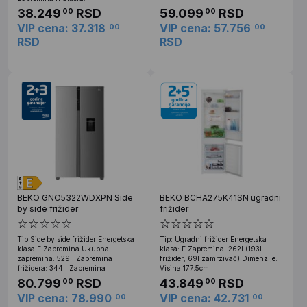
38.249
RSD
59.099
RSD
00
00
VIP cena: 37.318
VIP cena: 57.756
00
00
RSD
RSD
BEKO GNO5322WDXPN Side
BEKO BCHA275K41SN ugradni
by side frižider
frižider
Tip Side by side frižider Energetska
Tip: Ugradni frižider Energetska
klasa E Zapremina Ukupna
klasa: E Zapremina: 262l (193l
zapremina: 529 l Zapremina
frižider; 69l zamrzivač) Dimenzije:
frižidera: 344 l Zapremina
Visina 177.5cm
80.799
RSD
43.849
RSD
00
00
VIP cena: 78.990
VIP cena: 42.731
00
00