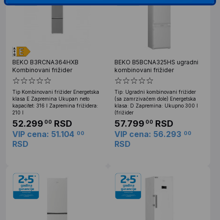
BEKO B3RCNA364HXB
BEKO B5BCNA325HS ugradni
Kombinovani frižider
kombinovani frižider
Tip Kombinovani frižider Energetska
Tip: Ugradni kombinovani frižider
klasa E Zapremina Ukupan neto
(sa zamrzivačem dole) Energetska
kapacitet: 316 l Zapremina frižidera:
klasa: D Zapremina: Ukupno 300 l
210 l
(frižider
52.299
RSD
57.799
RSD
00
00
VIP cena: 51.104
VIP cena: 56.293
00
00
RSD
RSD