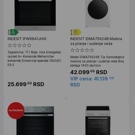
INDESIT IFW6841JHIX
INDESIT IDMA75624B Mašina
za pranje i sušenje veša
Zapremina: 71 l Boja: Inox Energetski
razred A+ Komande Mehaničke
Model IDMA75624B Tip Samostojeća
komande Dimenzije aparata (ŠxVxD)
mašina za pranje i sušenje veša Broj
59.5
obrtaja 1400 obr/min
42.099
RSD
00
VIP cena: 41.139
00
25.699
RSD
00
RSD