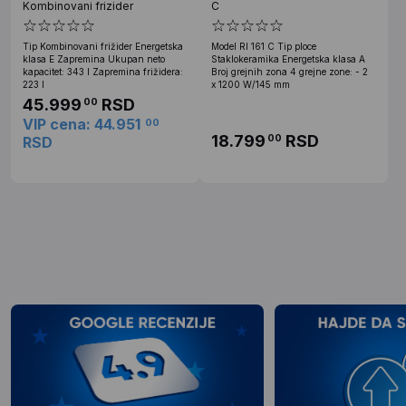
Kombinovani frizider
C
Tip Kombinovani frižider Energetska
Model RI 161 C Tip ploce
klasa E Zapremina Ukupan neto
Staklokeramika Energetska klasa A
kapacitet: 343 l Zapremina frižidera:
Broj grejnih zona 4 grejne zone: - 2
223 l
x 1200 W/145 mm
45.999
RSD
00
VIP cena: 44.951
00
18.799
RSD
00
RSD