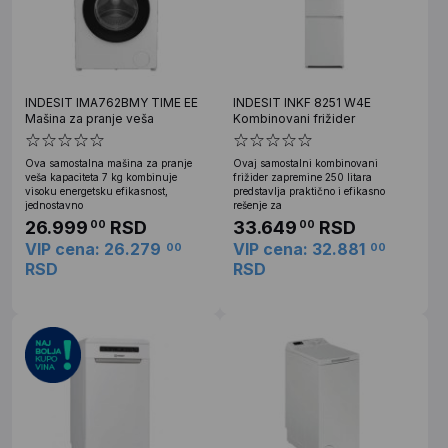
INDESIT IMA762BMY TIME EE
INDESIT INKF 8251 W4E
Mašina za pranje veša
Kombinovani frižider
Ova samostalna mašina za pranje
Ovaj samostalni kombinovani
veša kapaciteta 7 kg kombinuje
frižider zapremine 250 litara
visoku energetsku efikasnost,
predstavlja praktično i efikasno
jednostavno
rešenje za
26.999
RSD
33.649
RSD
00
00
VIP cena: 26.279
VIP cena: 32.881
00
00
RSD
RSD