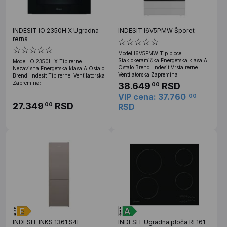
INDESIT IO 2350H X Ugradna
INDESIT I6V5PMW Šporet
rerna
Model I6V5PMW Tip ploce
Staklokeramička Energetska klasa A
Model IO 2350H X Tip rerne
Ostalo Brend: Indesit Vrsta rerne:
Nezavisna Energetska klasa A Ostalo
Ventilatorska Zapremina
Brend: Indesit Tip rerne: Ventilatorska
Zapremina:
38.649
RSD
00
VIP cena: 37.760
00
27.349
RSD
00
RSD
INDESIT INKS 1361 S4E
INDESIT Ugradna ploča RI 161