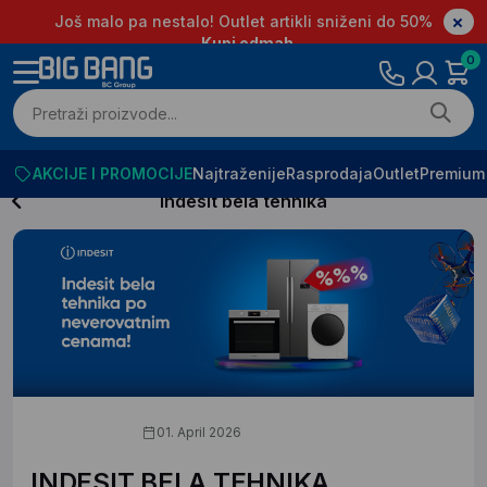
Još malo pa nestalo! Outlet artikli sniženi do 50%
Kupi odmah
0
AKCIJE I PROMOCIJE
Najtraženije
Rasprodaja
Outlet
Premium
Indesit bela tehnika
01. April 2026
INDESIT BELA TEHNIKA