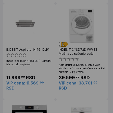
INDESIT Aspirator H 461 IX.1/1
INDESIT CYSD72D WW EE
Mašina za sušenje veša
Indesit aspirator H 461 IX.1/1 Ugradni
teleskopski aspirator
Karakteristike Način sušenja veša:
Kondenzaciono sa grejačem Kapacitet
sušenja: 7 kg Vreme
11.899
RSD
39.599
RSD
00
00
VIP cena: 11.569
VIP cena: 38.701
00
00
RSD
RSD