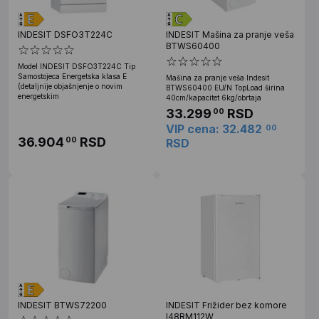
INDESIT DSFO3T224C
INDESIT Mašina za pranje veša
BTWS60400
Model INDESIT DSFO3T224C Tip
Samostojeca Energetska klasa E
Mašina za pranje veša Indesit
(detaljnije objašnjenje o novim
BTWS60400 EU/N TopLoad širina
energetskim
40cm/kapacitet 6kg/obrtaja
33.299
RSD
00
VIP cena: 32.482
00
36.904
RSD
00
RSD
INDESIT BTWS72200
INDESIT Frižider bez komore
I48RM112W