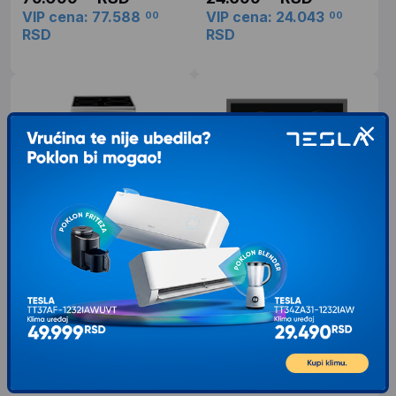
VIP cena: 77.588
VIP cena: 24.043
00
00
RSD
RSD
INDESIT IS5V8CHX/E Električni
INDESIT RI261X
šporet
Model RI261X Tip ploce Ugradna
nezavisna ploča Energetska klasa F
Model IS5V8CHX/E Tip ploče
Broj grejnih zona 4 Ostalo Snaga
Staklokeramička ploča Energetska
6200 W; Sigurnosni
klasa A Ostalo Vrsta rerne:
Multifunkcionalna Zapremina
23.599
RSD
00
VIP cena: 22.967
00
43.990
RSD
00
RSD