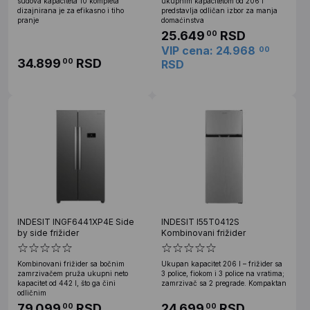
sudova kapaciteta 10 kompleta
ukupnim kapacitetom od 206 l
dizajnirana je za efikasno i tiho
predstavlja odličan izbor za manja
pranje
domaćinstva
25.649
RSD
00
VIP cena: 24.968
00
34.899
RSD
00
RSD
INDESIT INGF6441XP4E Side
INDESIT I55T0412S
by side frižider
Kombinovani frižider
Kombinovani frižider sa bočnim
Ukupan kapacitet 206 l – frižider sa
zamrzivačem pruža ukupni neto
3 police, fiokom i 3 police na vratima;
kapacitet od 442 l, što ga čini
zamrzivač sa 2 pregrade. Kompaktan
odličnim
79.099
RSD
24.699
RSD
00
00