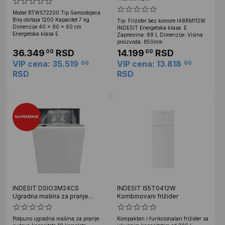
Model BTWS72200 Tip Samostojeća
Broj obrtaja 1200 Kapacitet 7 kg
Tip: Frižider bez komore I48RM112W
Dimenzije 40 x 90 x 60 cm
INDESIT Energetska klasa: E
Energetska klasa E
Zapremina: 88 L Dimenzije: Visina
proizvoda: 850mm
36.349
RSD
14.199
RSD
00
00
VIP cena: 35.519
VIP cena: 13.818
00
00
RSD
RSD
INDESIT DSIO3M24CS
INDESIT I55T0412W
Ugradna mašina za pranje
Kombinovani frižider
sudova
Potpuno ugradna mašina za pranje
Kompaktan i funkcionalan frižider sa