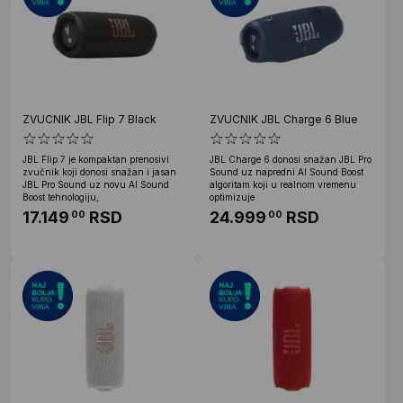
ZVUCNIK JBL Flip 7 Black
ZVUCNIK JBL Charge 6 Blue
JBL Flip 7 je kompaktan prenosivi
JBL Charge 6 donosi snažan JBL Pro
zvučnik koji donosi snažan i jasan
Sound uz napredni AI Sound Boost
JBL Pro Sound uz novu AI Sound
algoritam koji u realnom vremenu
Boost tehnologiju,
optimizuje
17.149
RSD
24.999
RSD
00
00