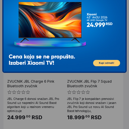
zvučnik koji donosi snažan i jasan
Sound uz napredni AI Sound Boost
JBL Pro Sound uz novu AI Sound
algoritam koji u realnom vremenu
Boost tehnologiju,
optimizuje
17.149
RSD
24.999
RSD
00
00
ZVUCNIK JBL Charge 6 Pink
ZVUCNIK JBL Flip 7 Squad
Bluetooth zvučnik
Bluetooth zvučnik
JBL Charge 6 donosi snažan JBL Pro
JBL Flip 7 je kompaktan prenosivi
Sound uz napredni AI Sound Boost
zvučnik koji donosi snažan i jasan
algoritam koji u realnom vremenu
JBL Pro Sound uz novu AI Sound
optimizuje
Boost tehnologiju,
24.999
RSD
18.999
RSD
00
00