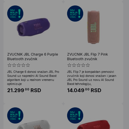
ZVUCNIK JBL Charge 6 Purple
ZVUCNIK JBL Flip 7 Pink
Bluetooth zvučnik
Bluetooth zvučnik
JBL Charge 6 donosi snažan JBL Pro
JBL Flip 7 je kompaktan prenosivi
Sound uz napredni AI Sound Boost
zvučnik koji donosi snažan i jasan
algoritam koji u realnom vremenu
JBL Pro Sound uz novu AI Sound
optimizuje
Boost tehnologiju,
21.299
RSD
14.049
RSD
00
00