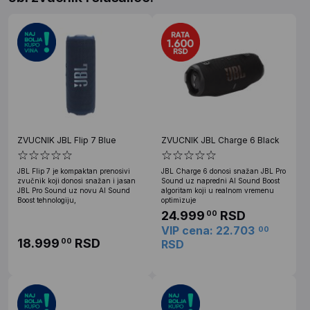
ZVUCNIK JBL Flip 7 Blue
ZVUCNIK JBL Charge 6 Black
JBL Flip 7 je kompaktan prenosivi
JBL Charge 6 donosi snažan JBL Pro
zvučnik koji donosi snažan i jasan
Sound uz napredni AI Sound Boost
JBL Pro Sound uz novu AI Sound
algoritam koji u realnom vremenu
Boost tehnologiju,
optimizuje
24.999
RSD
00
VIP cena: 22.703
00
18.999
RSD
00
RSD