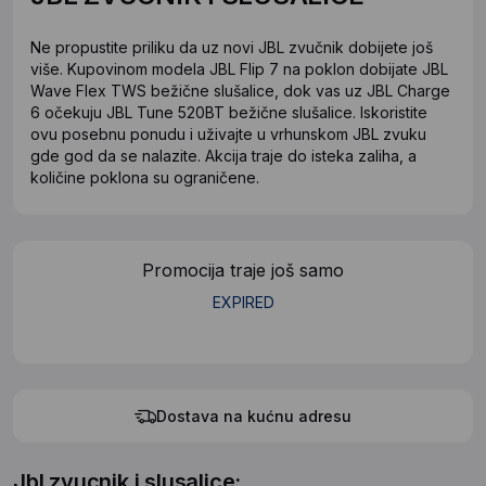
Ne propustite priliku da uz novi JBL zvučnik dobijete još
više. Kupovinom modela JBL Flip 7 na poklon dobijate JBL
Wave Flex TWS bežične slušalice, dok vas uz JBL Charge
6 očekuju JBL Tune 520BT bežične slušalice. Iskoristite
ovu posebnu ponudu i uživajte u vrhunskom JBL zvuku
gde god da se nalazite. Akcija traje do isteka zaliha, a
količine poklona su ograničene.
Promocija traje još samo
EXPIRED
Dostava na kućnu adresu
Jbl zvucnik i slusalice: