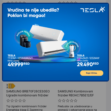
Tip Ugradni kombinovani frižider
Tip Side by side frižider Energetska
Energetska klasa E Zapremina
klasa E Zapremina Ukupan neto
Ukupan neto kapacitet: 298 l
kapacitet: 614 l Zapremina frižidera:
Zapremina frižidera:
389
97.049
RSD
380.900
RSD
00
00
VIP cena: 95.185
VIP cena: 347.681
00
00
RSD
RSD
SAMSUNG BRB70F26CES0EO
SAMSUNG Kombinovani
Ugradni kombinovani frižider
frizider RB34C7B5E12/EF
Tip Ugradni kombinovani frižider
Preduslov za učestvovanje u
Energetska klasa E Zapremina
promociji i ostvarivanje prava na