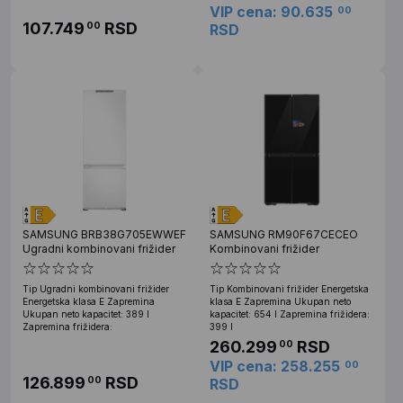
VIP cena: 90.635
00
107.749
RSD
00
RSD
SAMSUNG BRB38G705EWWEF
SAMSUNG RM90F67CECEO
Ugradni kombinovani frižider
Kombinovani frižider
Tip Ugradni kombinovani frižider
Tip Kombinovani frižider Energetska
Energetska klasa E Zapremina
klasa E Zapremina Ukupan neto
Ukupan neto kapacitet: 389 l
kapacitet: 654 l Zapremina frižidera:
Zapremina frižidera:
399 l
260.299
RSD
00
VIP cena: 258.255
00
126.899
RSD
00
RSD