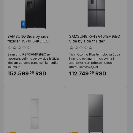
SAMSUNG Side by side
SAMSUNG RF48A401EM9/EO
frižider RS70F64KEFEO
Side by side frižider
Samsung RS70F64KEFEO je
Twin Cooling Plus tehnologija čuva
moderan, veliki side-by-side frižider
hranu u optimalnim uslovima i
idealan za veće porodice i korisnike
zadržava njen prirodan ukus i
kojima je
aromu sprečavajući
152.599
RSD
112.749
RSD
00
00