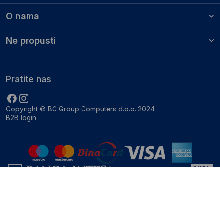
O nama
Ne propusti
Pratite nas
Copyright © BC Group Computers d.o.o. 2024
B2B login
0.008