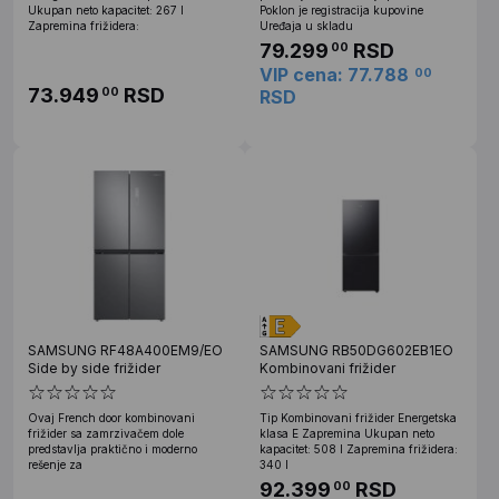
Ukupan neto kapacitet: 267 l
Poklon je registracija kupovine
Zapremina frižidera:
Uređaja u skladu
79.299
RSD
00
VIP cena: 77.788
00
73.949
RSD
00
RSD
SAMSUNG RF48A400EM9/EO
SAMSUNG RB50DG602EB1EO
Side by side frižider
Kombinovani frižider
Ovaj French door kombinovani
Tip Kombinovani frižider Energetska
frižider sa zamrzivačem dole
klasa E Zapremina Ukupan neto
predstavlja praktično i moderno
kapacitet: 508 l Zapremina frižidera:
rešenje za
340 l
92.399
RSD
00