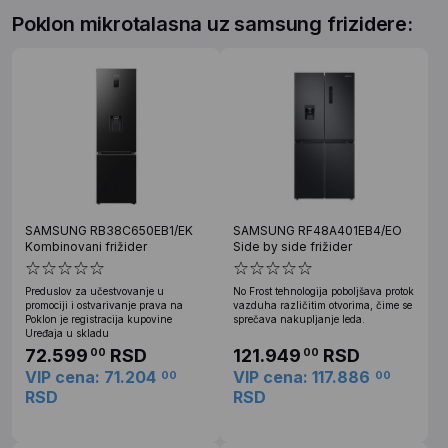
Poklon mikrotalasna uz samsung frizidere:
SAMSUNG RB38C650EB1/EK
SAMSUNG RF48A401EB4/EO
Kombinovani frižider
Side by side frižider
Preduslov za učestvovanje u
No Frost tehnologija poboljšava protok
promociji i ostvarivanje prava na
vazduha različitim otvorima, čime se
Poklon je registracija kupovine
sprečava nakupljanje leda.
Uređaja u skladu
72.599
RSD
121.949
RSD
00
00
VIP cena: 71.204
VIP cena: 117.886
00
00
RSD
RSD