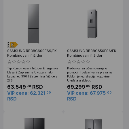
SAMSUNG RB38C600ES9/EK
SAMSUNG RB38C650ESA/EK
Kombinovani frižider
Kombinovani frižider
Tip Kombinovani frižider Energetska
Preduslov za učestvovanje u
klasa E Zapremina Ukupan neto
promociji i ostvarivanje prava na
kapacitet: 390 l Zapremina frižidera:
Poklon je registracija kupovine
276 l
Uređaja u skladu
63.549
RSD
69.299
RSD
00
00
VIP cena: 62.321
VIP cena: 67.975
00
00
RSD
RSD