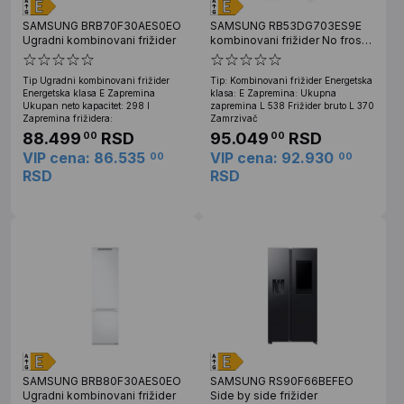
SAMSUNG BRB70F30AES0EO
SAMSUNG RB53DG703ES9E
Ugradni kombinovani frižider
kombinovani frižider No frost
538l inox
Tip Ugradni kombinovani frižider
Tip: Kombinovani frižider Energetska
Energetska klasa E Zapremina
klasa: E Zapremina: Ukupna
Ukupan neto kapacitet: 298 l
zapremina L 538 Frižider bruto L 370
Zapremina frižidera:
Zamrzivač
88.499
RSD
95.049
RSD
00
00
VIP cena: 86.535
VIP cena: 92.930
00
00
RSD
RSD
SAMSUNG BRB80F30AES0EO
SAMSUNG RS90F66BEFEO
Ugradni kombinovani frižider
Side by side frižider