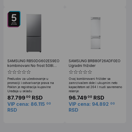
SAMSUNG RB50DG602ES9EO
SAMSUNG BRB80F26ADF0EO
kombinovani No frost 508l
Ugradni frižider
inox
Preduslov za učestvovanje u
Ovaj kombinovani frižider sa
promociji i ostvarivanje prava na
zamrzivačem dole i ukupnim neto
Poklon je registracija kupovine
kapacitetom od 264 l nudi savremeno
Uređaja u skladu
rešenje
87.799
RSD
96.749
RSD
00
00
VIP cena: 86.115
VIP cena: 94.892
00
00
RSD
RSD