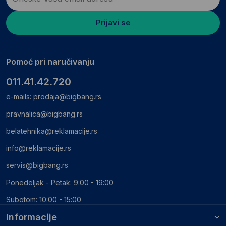
Prijavi se
Pomoć pri naručivanju
011.41.42.720
e-mails:
prodaja@bigbang.rs
pravnalica@bigbang.rs
belatehnika@reklamacije.rs
info@reklamacije.rs
servis@bigbang.rs
Ponedeljak - Petak: 9:00 - 19:00
Subotom: 10:00 - 15:00
Informacije