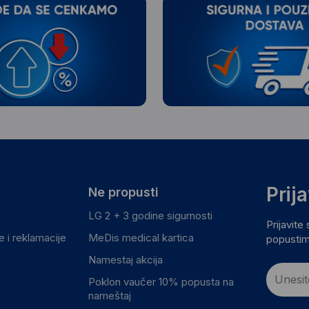
Prij
Ne propusti
LG 2 + 3 godine sigurnosti
Prijavite
 i reklamacije
MeDis medical kartica
popustim
Namestaj akcija
Poklon vaučer 10% popusta na
nameštaj