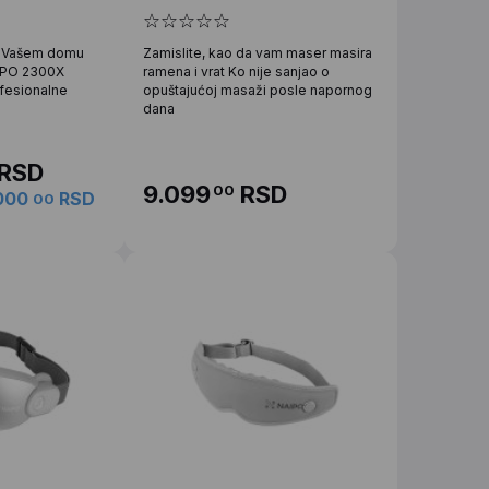
u Vašem domu
Zamislite, kao da vam maser masira
IPO 2300X
ramena i vrat Ko nije sanjao o
fesionalne
opuštajućoj masaži posle napornog
dana
RSD
9.099
RSD
00
.000
RSD
00