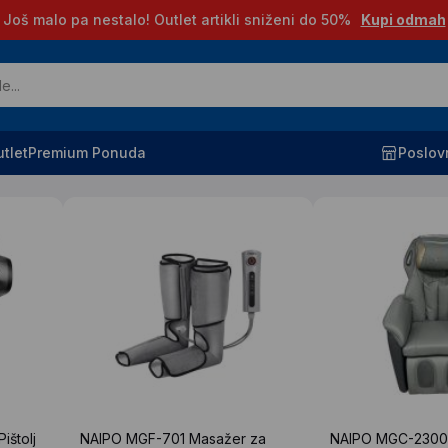
Još malo pa nestalo! Outlet artikli sniženi do 50%
Kupi odmah
tlet
Premium Ponuda
Poslov
štolj
NAIPO MGF-701 Masažer za
NAIPO MGC-230