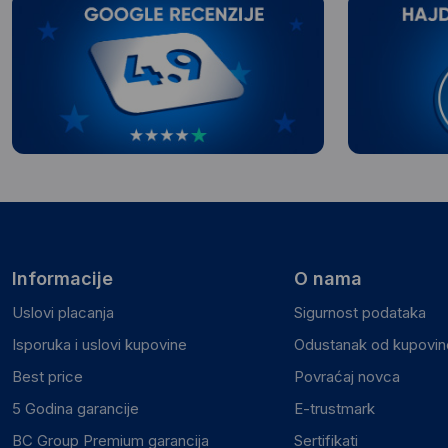
Informacije
O nama
Uslovi placanja
Sigurnost podataka
Isporuka i uslovi kupovine
Odustanak od kupovine
Best price
Povraćaj novca
5 Godina garancije
E-trustmark
BC Group Premium garancija
Sertifikati