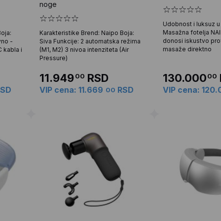
noge
Udobnost i luksuz 
Masažna fotelja NA
oja:
Karakteristike Brend: Naipo Boja:
donosi iskustvo pro
vno -
Siva Funkcije: 2 automatska režima
masaže direktno
 kabla i
(M1, M2) 3 nivoa intenziteta (Air
Pressure)
11.949
RSD
130.000
00
00
SD
VIP cena: 11.669
RSD
VIP cena: 120
00