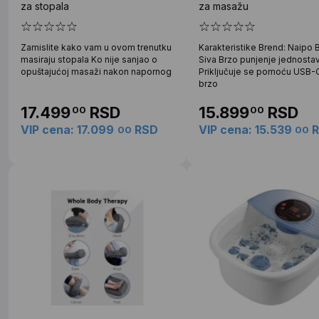
za stopala
za masažu
Zamislite kako vam u ovom trenutku
Karakteristike Brend: Naipo B
masiraju stopala Ko nije sanjao o
Siva Brzo punjenje jednosta
opuštajućoj masaži nakon napornog
Priključuje se pomoću USB-C
brzo
17.499
RSD
15.899
RSD
00
00
VIP cena: 17.099
RSD
VIP cena: 15.539
R
00
00