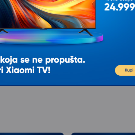
5-04
NAIPO NP-BS01 Vaga za telesnu
težinu
tipa je
Tip Digitalna Kapacitet 3 kg - 180 kg
Boja Bela Ostalo Telesna vaga koja
žu
prikazuje 18 podataka o telu: težina,
3.999
RSD
00
SD