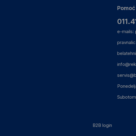
Pomoć 
011.4
e-mails:
pravnali
belatehn
info@rek
servis@b
Ponedelj
Subotom:
B2B login