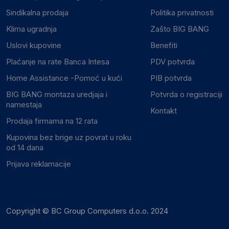
Sindikalna prodaja
Politika privatnosti
Klima ugradnja
Zašto BIG BANG
Uslovi kupovine
Benefiti
Plaćanje na rate Banca Intesa
PDV potvrda
Home Assistance -Pomoć u kući
PIB potvrda
BIG BANG montaza uredjaja i
Potvrda o registraciji
namestaja
Kontakt
Prodaja firmama na 12 rata
Kupovina bez brige uz povrat u roku
od 14 dana
Prijava reklamacije
Copyright © BC Group Computers d.o.o. 2024