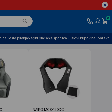
0
nice
Česta pitanja
Načini plaćanja
Isporuka i uslovi kupovine
Kontakt
0X
NAIPO MGS-150DC