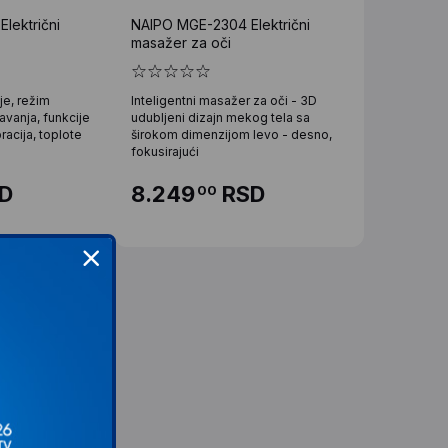
lektrični
NAIPO MGE-2304 Električni
masažer za oči
je, režim
Inteligentni masažer za oči - 3D
avanja, funkcije
udubljeni dizajn mekog tela sa
racija, toplote
širokom dimenzijom levo - desno,
fokusirajući
D
8.249
RSD
00