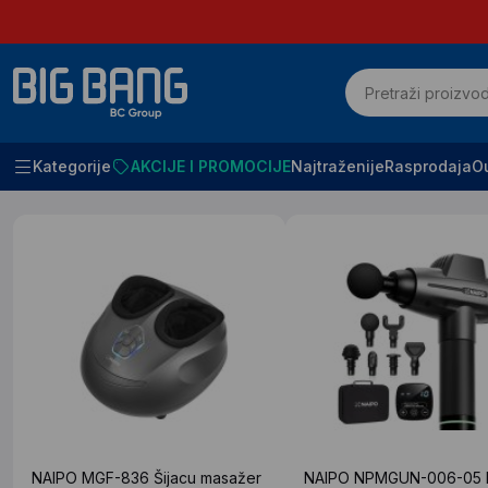
Kategorije
AKCIJE I PROMOCIJE
Najtraženije
Rasprodaja
Ou
Početna
Rezultati pretrage za : "naipo"
NAIPO MGF-836 Šijacu masažer
NAIPO NPMGUN-006-05 Pi