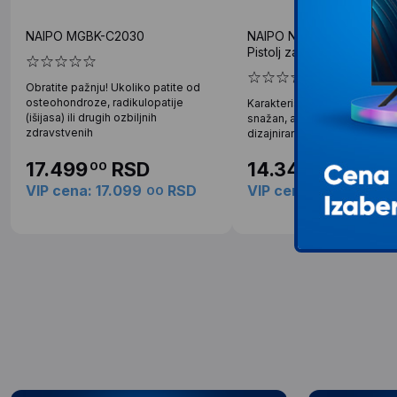
NAIPO MGBK-C2030
NAIPO NAIPO NPMGUN-K
Pistolj za masazu
Obratite pažnju! Ukoliko patite od
osteohondroze, radikulopatije
Karakteristike Masažer „Gun“ 
(išijasa) ili drugih ozbiljnih
snažan, ali kompaktan uređaj
zdravstvenih
dizajniran za dubinsku masa
17.499
RSD
14.349
RSD
00
00
VIP cena: 17.099
RSD
VIP cena: 14.009
R
00
00