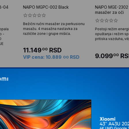
8-04
NAIPO MGPC-002 Black
NAIPO MGE-2302 E
masažer za oči
Bežični ručni masažer za perkusionu
masažu. 4 masažna nastavka za
opala
Postoji režim energi
različite zone i grupe mišića.
o -
opuštanja i režim sp
O
pritiska vazduha, vib
JE
11.149
RSD
00
9.099
RS
00
VIP cena: 10.889
RSD
00