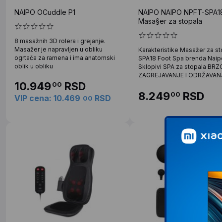
NAIPO OCuddle P1
NAIPO NAIPO NPFT-SPA1
Masa§er za stopala
8 masažnih 3D rolera i grejanje.
Masažer je napravljen u obliku
Karakteristike Masažer za st
ogrtača za ramena i ima anatomski
SPA18 Foot Spa brenda Naip
oblik u obliku
Sklopivi SPA za stopala BRZ
ZAGREJAVANJE I ODRŽAVAN
10.949
RSD
00
8.249
RSD
00
VIP cena: 10.469
RSD
00