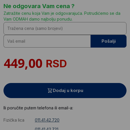
Ne odgovara Vam cena ?
Zatražite cenu koja Vam je odgovarajuća. Potrudićemo se da
Vam ODMAH damo najbolju ponudu.
Pošalji
RSD
Dodaj u korpu
Ili poručite putem telefona ili email-a:
Fizička lica
011.41.42.720
011.41.42.721