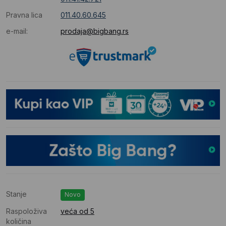
Pravna lica
011.40.60.645
e-mail:
prodaja@bigbang.rs
Stanje
Novo
Raspoloživa
veća od 5
količina