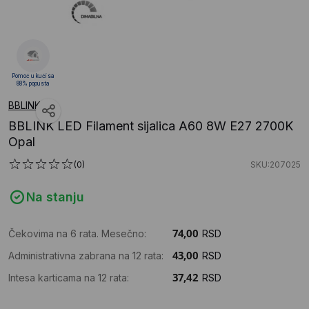
Pomoć u kući sa
88% popusta
BBLINK
BBLINK LED Filament sijalica A60 8W E27 2700K
Opal
(0)
SKU:207025
Na stanju
Čekovima na 6 rata. Mesečno:
RSD
Administrativna zabrana na 12 rata:
RSD
Intesa karticama na 12 rata:
RSD