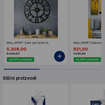
WALLXPERT Zidni sat Circle XL
WALLXPERT Dekorativ
5.308,00
621,00
6.636,00
1.035,00
sa 20% popusta
sa 40% popusta
Slični proizvodi