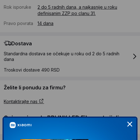
Rok isporuke
2 do 5 radnih dana, a najkasnije u roku
definisanim ZZP po clanu 31.
Pravo povrata
14 dana
Dostava
Standardna dostava se očekuje u roku od 2 do 5 radnih
dana
Troskovi dostave 490 RSD
Želite li ponudu za firmu?
Kontaktirajte nas
Opis proizvoda BBLINK LED Filament sijalica
A60 8W E27 2700K Opal