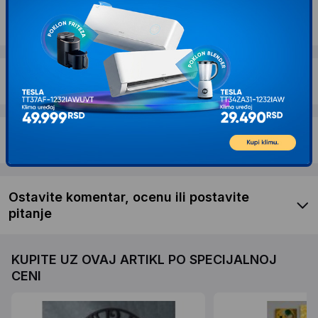
Dostava i povrat
Garancija
Recenzije kupaca
Ostavite komentar, ocenu ili postavite
pitanje
KUPITE UZ OVAJ ARTIKL PO SPECIJALNOJ
CENI