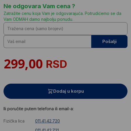
Ne odgovara Vam cena ?
Zatražite cenu koja Vam je odgovarajuća. Potrudićemo se da
Vam ODMAH damo najbolju ponudu.
Pošalji
RSD
Dodaj u korpu
Ili poručite putem telefona ili email-a:
Fizička lica
011.41.42.720
011.41.42.721