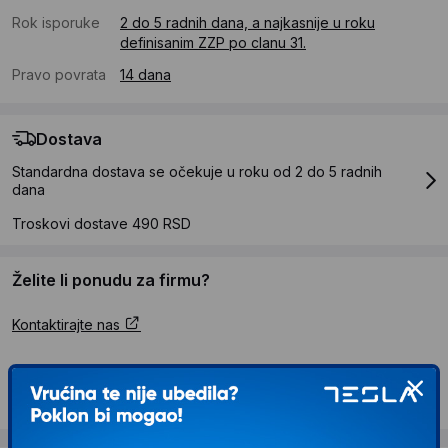
Rok isporuke
2 do 5 radnih dana, a najkasnije u roku
definisanim ZZP po clanu 31.
Pravo povrata
14 dana
Dostava
Standardna dostava se očekuje u roku od 2 do 5 radnih
dana
Troskovi dostave 490 RSD
Želite li ponudu za firmu?
Kontaktirajte nas
Opis proizvoda COMMEL LED Sijalica E14 8W
(750lm) 3000k okrugla