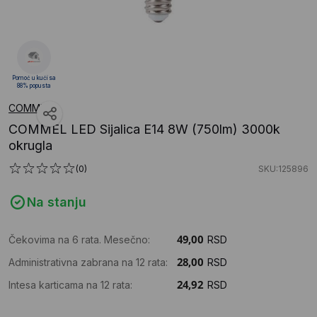
Pomoć u kući sa
88% popusta
COMMEL
COMMEL LED Sijalica E14 8W (750lm) 3000k
okrugla
(0)
SKU:125896
Na stanju
Čekovima na 6 rata. Mesečno:
RSD
Administrativna zabrana na 12 rata:
RSD
Intesa karticama na 12 rata:
RSD