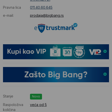
Pravna lica
011.40.60.645
e-mail:
prodaja@bigbang.rs
Stanje
Novo
Raspoloživa
veća od 5
količina