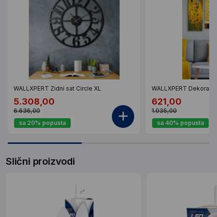
WALLXPERT Zidni sat Circle XL
WALLXPERT Dekorativ
5.308,00
621,00
6.636,00
1.035,00
sa 20% popusta
sa 40% popusta
Slični proizvodi