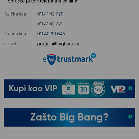
Ili poručite putem telefona ili email-a:
Fizička lica
011.41.42.720
011.41.42.721
Pravna lica
011.40.60.645
e-mail:
prodaja@bigbang.rs