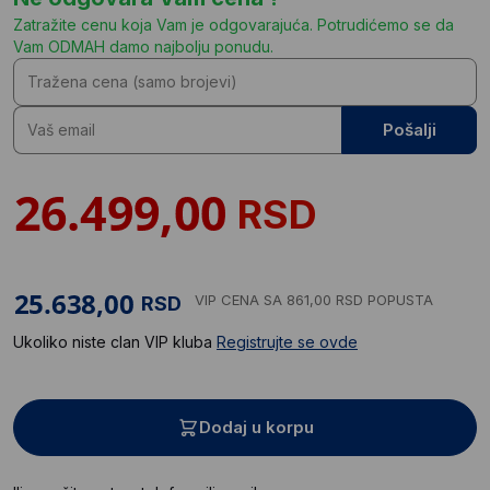
Zatražite cenu koja Vam je odgovarajuća. Potrudićemo se da
Vam ODMAH damo najbolju ponudu.
Pošalji
RSD
VIP CENA
SA 861,00 RSD POPUSTA
RSD
Ukoliko niste clan VIP kluba
Registrujte se ovde
Dodaj u korpu