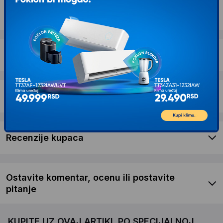
Opis proizvoda HUAWEI Watch GT 6 41mm
Purple
Dostava i povrat
Garancija
Recenzije kupaca
Ostavite komentar, ocenu ili postavite
pitanje
KUPITE UZ OVAJ ARTIKL PO SPECIJALNOJ