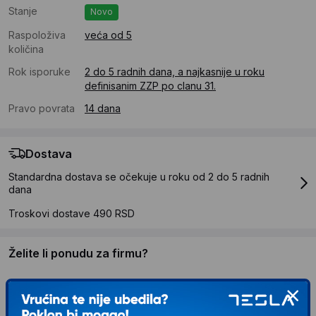
Stanje
Novo
Raspoloživa
veća od 5
količina
Rok isporuke
2 do 5 radnih dana, a najkasnije u roku
definisanim ZZP po clanu 31.
Pravo povrata
14 dana
Dostava
Standardna dostava se očekuje u roku od 2 do 5 radnih
dana
Troskovi dostave 490 RSD
Želite li ponudu za firmu?
Kontaktirajte nas