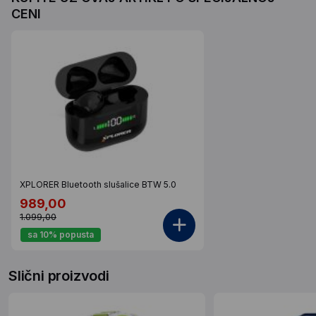
CENI
XPLORER Bluetooth slušalice BTW 5.0
989,00
1.099,00
sa 10% popusta
Slični proizvodi