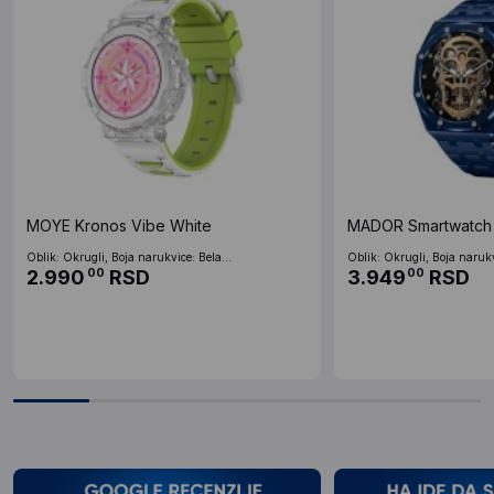
MOYE Kronos Vibe White
MADOR Smartwatch
Oblik: Okrugli, Boja narukvice: Bela...
Oblik: Okrugli, Boja narukv
2.990
RSD
3.949
RSD
00
00