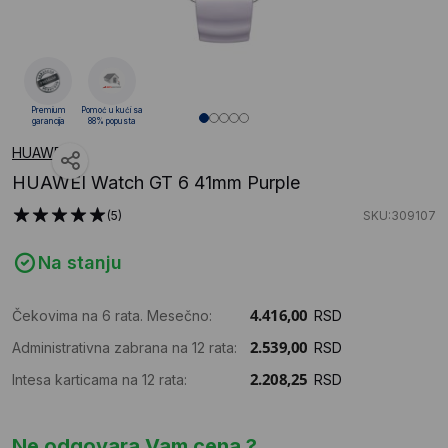
Premium
Pomoć u kući sa
garancija
88% popusta
HUAWEI
HUAWEI Watch GT 6 41mm Purple
(5)
SKU:309107
Na stanju
Čekovima na 6 rata. Mesečno:
RSD
Administrativna zabrana na 12 rata:
RSD
Intesa karticama na 12 rata:
RSD
Ne odgovara Vam cena ?