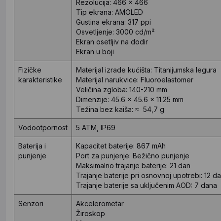
Rezolucija: 466 x 466
Tip ekrana: AMOLED
Gustina ekrana: 317 ppi
Osvetljenje: 3000 cd/m²
Ekran osetljiv na dodir
Ekran u boji
Fizičke
Materijal izrade kućišta: Titanijumska legura
karakteristike
Materijal narukvice: Fluoroelastomer
Veličina zgloba: 140-210 mm
Dimenzije: 45.6 x 45.6 x 11.25 mm
Težina bez kaiša: ≈ 54,7 g
Vodootpornost
5 ATM, IP69
Baterija i
Kapacitet baterije: 867 mAh
punjenje
Port za punjenje: Bežično punjenje
Maksimalno trajanje baterije: 21 dan
Trajanje baterije pri osnovnoj upotrebi: 12 d
Trajanje baterije sa uključenim AOD: 7 dana
Senzori
Akcelerometar
Žiroskop