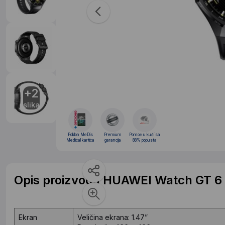
+2
slika
Poklon MeDis
Premium
Pomoć u kući sa
Medical kartica
garancija
88% popusta
Opis proizvoda HUAWEI Watch GT 6
Ekran
Veličina ekrana: 1.47”