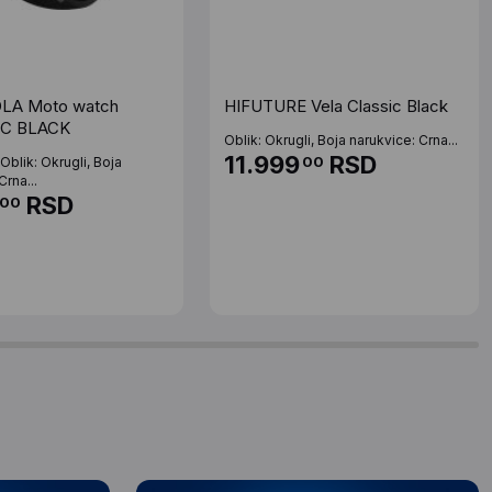
A Moto watch
HIFUTURE Vela Classic Black
C BLACK
Oblik: Okrugli, Boja narukvice: Crna...
11.999
RSD
00
 Oblik: Okrugli, Boja
Crna...
RSD
00