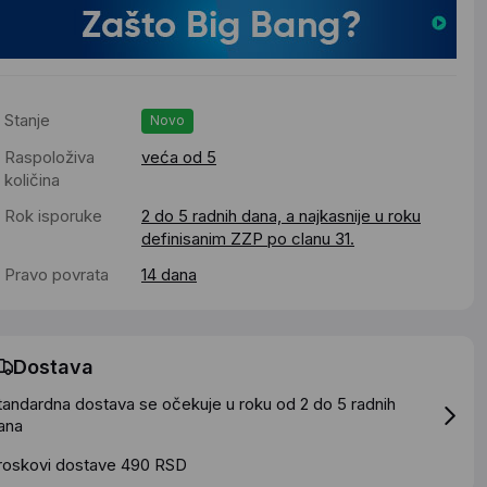
Stanje
Novo
Raspoloživa
veća od 5
količina
Rok isporuke
2 do 5 radnih dana, a najkasnije u roku
definisanim ZZP po clanu 31.
Pravo povrata
14 dana
Dostava
tandardna dostava se očekuje u roku od 2 do 5 radnih
ana
roskovi dostave 490 RSD