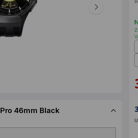
I
N
Z
V
 Pro 46mm Black
U