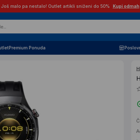
Još malo pa nestalo! Outlet artikli sniženi do 50%
Kupi odmah
tlet
Premium Ponuda
Poslov
H
H
Č
A