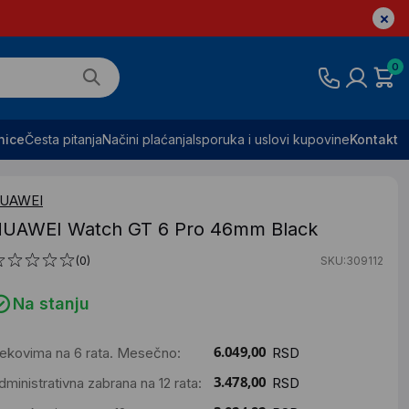
0
nice
Česta pitanja
Načini plaćanja
Isporuka i uslovi kupovine
Kontakt
UAWEI
UAWEI Watch GT 6 Pro 46mm Black
(0)
SKU:309112
Na stanju
ekovima na 6 rata. Mesečno:
RSD
dministrativna zabrana na 12 rata:
RSD