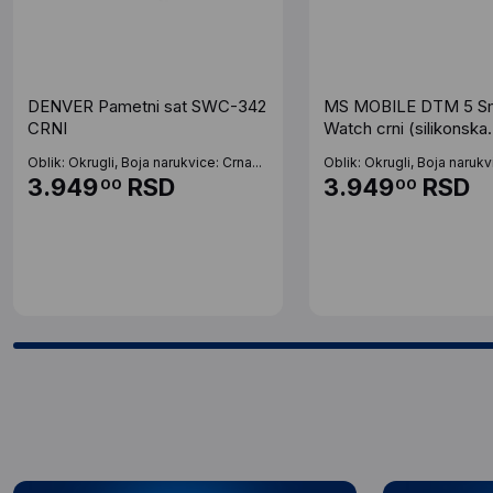
DENVER Pametni sat SWC-342
MS MOBILE DTM 5 S
CRNI
Watch crni (silikonska
narukvica)
Oblik: Okrugli, Boja narukvice: Crna...
Oblik: Okrugli, Boja narukvi
3.949
RSD
3.949
RSD
00
00