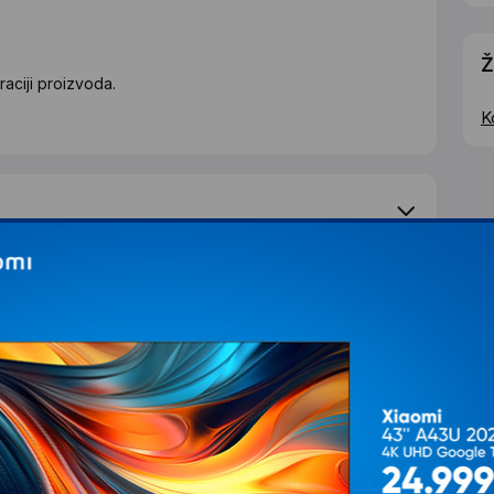
Ž
aciji proizvoda.
K
e pitanje