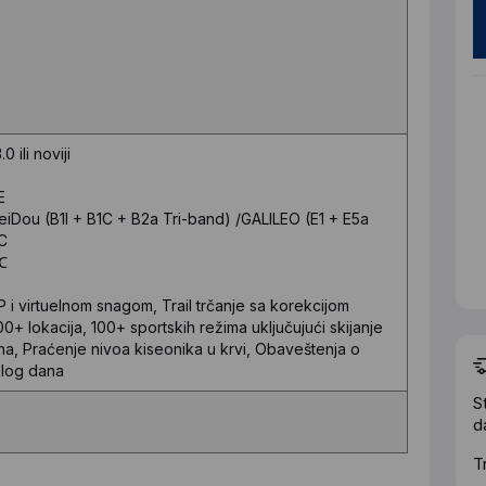
0 ili noviji
E
Dou (B1I + B1C + B2a Tri-band) /GALILEO (E1 + E5a
C
℃
 i virtuelnom snagom, Trail trčanje sa korekcijom
0+ lokacija, 100+ sportskih režima uključujući skijanje
na, Praćenje nivoa kiseonika u krvi, Obaveštenja o
elog dana
S
d
T