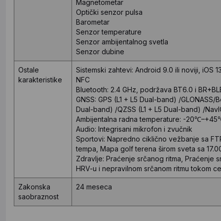
Magnetometar
Optički senzor pulsa
Barometar
Senzor temperature
Senzor ambijentalnog svetla
Senzor dubine
Ostale
Sistemski zahtevi: Android 9.0 ili noviji, iOS 13.
karakteristike
NFC
Bluetooth: 2.4 GHz, podržava BT6.0 i BR+BL
GNSS: GPS (L1 + L5 Dual-band) /GLONASS/Bei
Dual-band) /QZSS (L1 + L5 Dual-band) /NavI
Ambijentalna radna temperature: -20℃–+45
Audio: Integrisani mikrofon i zvučnik
Sportovi: Napredno ciklično vežbanje sa FTP
tempa, Mapa golf terena širom sveta sa 17.00
Zdravlje: Praćenje srčanog ritma, Praćenje s
HRV-u i nepravilnom srčanom ritmu tokom c
Zakonska
24 meseca
saobraznost