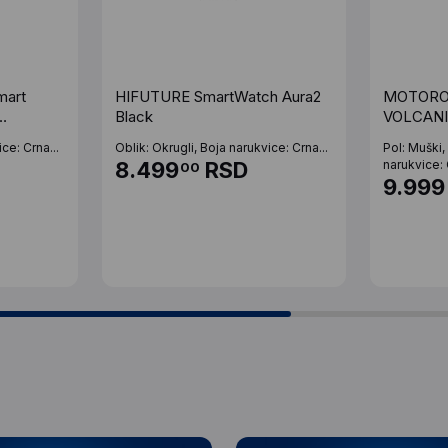
mart
HIFUTURE SmartWatch Aura2
MOTOROL
Black
VOLCANI
ce: Crna...
Oblik: Okrugli, Boja narukvice: Crna...
Pol: Muški,
8.499
RSD
narukvice: 
00
9.999