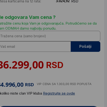
ntesa karticama na 12 rata:
RSD
e odgovara Vam cena ?
atražite cenu koja Vam je odgovarajuća. Potrudićemo se da
am ODMAH damo najbolju ponudu.
Pošalji
RSD
VIP CENA
SA 1.303,00 RSD POPUSTA
RSD
koliko niste clan VIP kluba
Registrujte se ovde