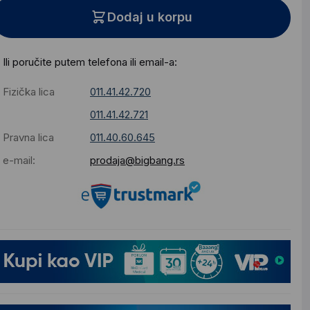
Dodaj u korpu
Ili poručite putem telefona ili email-a:
Fizička lica
011.41.42.720
011.41.42.721
Pravna lica
011.40.60.645
e-mail:
prodaja@bigbang.rs