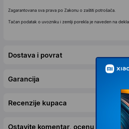
Zagarantovana sva prava po Zakonu o zaštiti potrošača.
Tačan podatak o uvozniku i zemlji porekla je naveden na deklar
Dostava i povrat
Garancija
Recenzije kupaca
Ostavite komentar, ocenu ili postavit