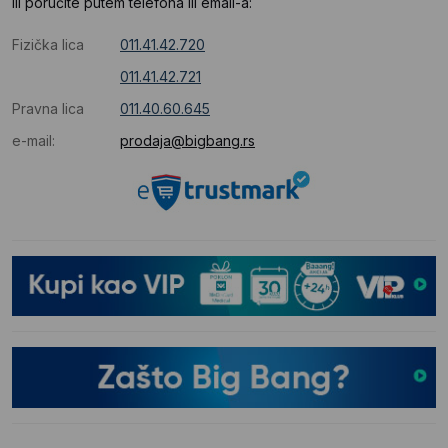
Ili poručite putem telefona ili email-a:
Fizička lica
011.41.42.720
011.41.42.721
Pravna lica
011.40.60.645
e-mail:
prodaja@bigbang.rs