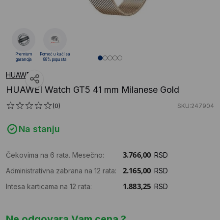
Premium
Pomoć u kući sa
garancija
88% popusta
HUAWEI
HUAWEI Watch GT5 41 mm Milanese Gold
(0)
SKU:247904
Na stanju
Čekovima na 6 rata. Mesečno:
RSD
Administrativna zabrana na 12 rata:
RSD
Intesa karticama na 12 rata:
RSD
Ne odgovara Vam cena ?