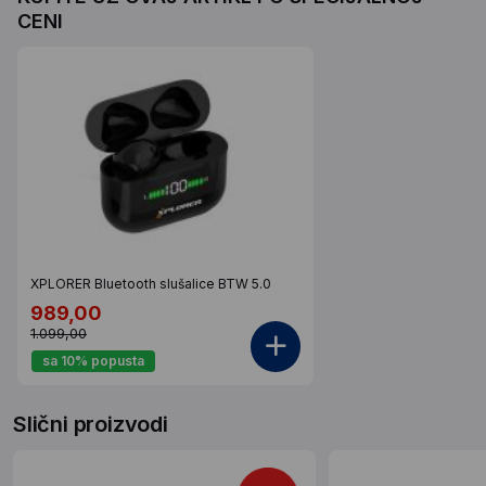
CENI
XPLORER Bluetooth slušalice BTW 5.0
989,00
1.099,00
sa 10% popusta
Slični proizvodi