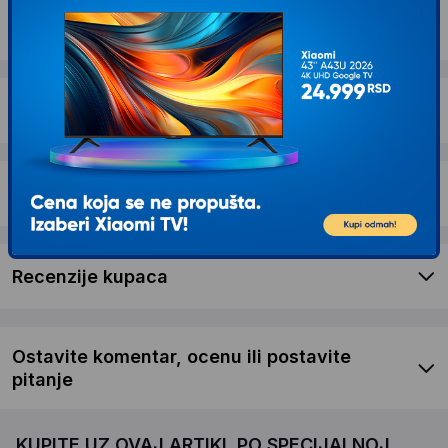
Opis proizvoda HUAWEI Watch GT5 41 mm
Milanese Gold
Dostava i povrat
Garancija
Recenzije kupaca
Ostavite komentar, ocenu ili postavite
pitanje
KUPITE UZ OVAJ ARTIKL PO SPECIJALNOJ