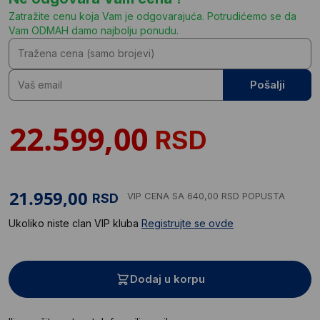
Zatražite cenu koja Vam je odgovarajuća. Potrudićemo se da
Vam ODMAH damo najbolju ponudu.
Pošalji
RSD
VIP CENA
SA 640,00 RSD POPUSTA
RSD
Ukoliko niste clan VIP kluba
Registrujte se ovde
Dodaj u korpu