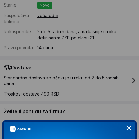
Stanje
Novo
Raspoloživa
veća od 5
količina
Rok isporuke
2 do 5 radnih dana, a najkasnije u roku
definisanim ZZP po clanu 31.
Pravo povrata
14 dana
Dostava
Standardna dostava se očekuje u roku od 2 do 5 radnih
dana
Troskovi dostave 490 RSD
Želite li ponudu za firmu?
Kontaktirajte nas