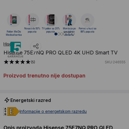
Nosači do 50%
TV police sa 20%
Montaza po
Pomoć u kući sa
Poklon MeDis
popusta
popusta
specijalnim
88% popusta
Medical kartica
cenama
Hisense
Hisense 75E7NQ PRO QLED 4K UHD Smart TV
(5)
SKU:246555
Proizvod trenutno nije dostupan
Energetski razred
Informacije o energetskom razredu
Opis proizvoda Hisense 75E7NQ PRO QLED