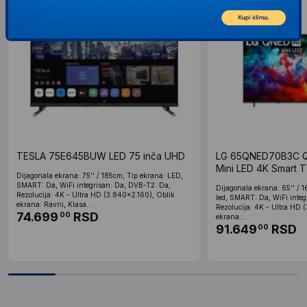
TESLA 75E645BUW LED 75 inča UHD
LG 65QNED70B3C 
Mini LED 4K Smart 
Dijagonala ekrana: 75'' / 185cm, Tip ekrana: LED,
SMART: Da, WiFi integrisan: Da, DVB-T2: Da,
Dijagonala ekrana: 65'' / 
Rezolucija: 4K - Ultra HD (3.840x2.160), Oblik
led, SMART: Da, WiFi integ
ekrana: Ravni, Klasa...
Rezolucija: 4K - Ultra HD 
74.699
RSD
00
ekrana:...
91.649
RSD
00