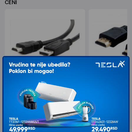
CENI
GEMBIRD DisplayPort na HDMI kabl, 1m,
LINKOM Kabl HDMI M/
crni (CC-DP-HDMI-1M)
199,00
674,00
399,00
749,00
sa 10% popusta
sa 50% popusta
Slični proizvodi