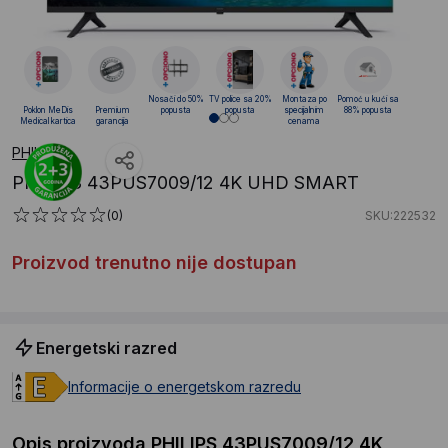
Nosači do 50%
TV police sa 20%
Montaza po
Pomoć u kući sa
Poklon MeDis
Premium
popusta
popusta
specijalnim
88% popusta
Medical kartica
garancija
cenama
PHILIPS
PHILIPS 43PUS7009/12 4K UHD SMART
(0)
SKU:222532
Proizvod trenutno nije dostupan
Energetski razred
Informacije o energetskom razredu
Opis proizvoda PHILIPS 43PUS7009/12 4K