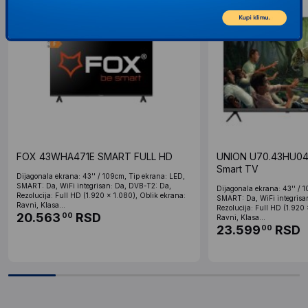
FOX 43WHA471E SMART FULL HD
UNION U70.43HU04.
Smart TV
Dijagonala ekrana: 43'' / 109cm, Tip ekrana: LED,
SMART: Da, WiFi integrisan: Da, DVB-T2: Da,
Dijagonala ekrana: 43'' / 
Rezolucija: Full HD (1.920 x 1.080), Oblik ekrana:
SMART: Da, WiFi integrisa
Ravni, Klasa...
Rezolucija: Full HD (1.920 
20.563
RSD
00
Ravni, Klasa...
23.599
RSD
00