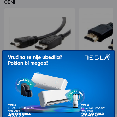
CENI
GEMBIRD DisplayPort na HDMI kabl, 1m,
LINKOM Kabl HDMI M/
crni (CC-DP-HDMI-1M)
199,00
674,00
399,00
749,00
sa 10% popusta
sa 50% popusta
Slični proizvodi